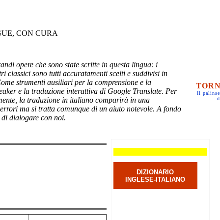
GUE, CON CURA
randi opere che sono state scritte in questa lingua: i
ri classici sono tutti accuratamenti scelti e suddivisi in
Come strumenti ausiliari per la comprensione e la
TORN
eaker e la traduzione interattiva di Google Translate. Per
Il palinse
mente, la traduzione in italiano comparirà in una
d
 errori ma si tratta comunque di un aiuto notevole. A fondo
 di dialogare con noi.
DIZIONARIO
INGLESE-ITALIANO