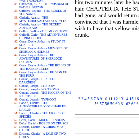
WAS THURSDAY
him two minutes later he had
Chesterton, G. K. - THE WISDOM OF
FATHER BROWN
hair. CHAPTER IX THE STOR
Childers, Erskine - THE RIDDLE OF
had gone, and would return s
THE SANDS
Christie, Agatha - THE
convinced that I was harmle
MYSTERIOUSAFFAIR AT STYLES
Christie, Agatha - THE SECRET
wish to have that yellow mis
ADVERSARY
Collins, Wilkie - THE MOONSTONE
drunk.
Collodi, Carlo - THE ADVENTURES
OF PINOCCHIO
Conan Doyle, Arthur - A STUDY IN
SCARLET
Conan Doyle, Arthur - MEMOIRS OF
SHERLOCK HOLMES
Conan Doyle, Arthur - THE
ADVENTURES OF SHERLOCK
HOLMES
Conan Doyle, Arthur - THE HOUND OF
THE BASKERVILLES
Conan Doyle, Arthur - THE SIGN OF
THE FOUR
Conrad, Joseph - HEART OF
DARKNESS
Conrad, Joseph - LORD JIM
Conrad, Joseph - NOSTROMO
Conrad, Joseph - THE NIGGER OF THE
NARCISSUS
1
2
3
4
5
6
7
8
9
10
11
12
13
14
15
16
Conrad, Joseph - TYPHOON
Darwin, Charles - THE
56
57
58
59
60
61
62
63
6
AUTOBIOGRAPHY OF CHARLES
DARWIN
Darwin, Charles - THE ORIGIN OF
SPECIES
Defoe, Daniel - MOLL FLANDERS
Defoe, Daniel - ROBINSON CRUSOE
Dickens, Charles - A CHRISTMAS
CAROL
Dickens, Charles - A TALE OF TWO
CITIES