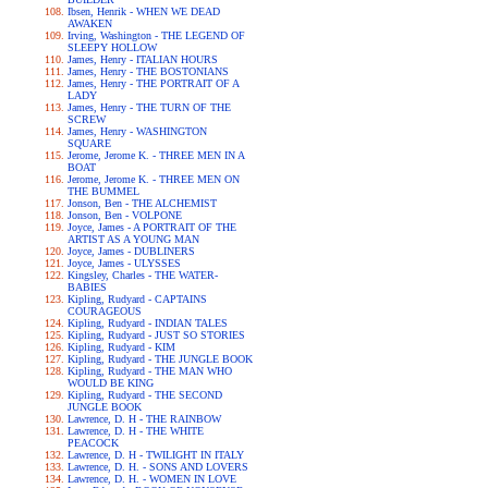
Ibsen, Henrik - WHEN WE DEAD
AWAKEN
Irving, Washington - THE LEGEND OF
SLEEPY HOLLOW
James, Henry - ITALIAN HOURS
James, Henry - THE BOSTONIANS
James, Henry - THE PORTRAIT OF A
LADY
James, Henry - THE TURN OF THE
SCREW
James, Henry - WASHINGTON
SQUARE
Jerome, Jerome K. - THREE MEN IN A
BOAT
Jerome, Jerome K. - THREE MEN ON
THE BUMMEL
Jonson, Ben - THE ALCHEMIST
Jonson, Ben - VOLPONE
Joyce, James - A PORTRAIT OF THE
ARTIST AS A YOUNG MAN
Joyce, James - DUBLINERS
Joyce, James - ULYSSES
Kingsley, Charles - THE WATER-
BABIES
Kipling, Rudyard - CAPTAINS
COURAGEOUS
Kipling, Rudyard - INDIAN TALES
Kipling, Rudyard - JUST SO STORIES
Kipling, Rudyard - KIM
Kipling, Rudyard - THE JUNGLE BOOK
Kipling, Rudyard - THE MAN WHO
WOULD BE KING
Kipling, Rudyard - THE SECOND
JUNGLE BOOK
Lawrence, D. H - THE RAINBOW
Lawrence, D. H - THE WHITE
PEACOCK
Lawrence, D. H - TWILIGHT IN ITALY
Lawrence, D. H. - SONS AND LOVERS
Lawrence, D. H. - WOMEN IN LOVE