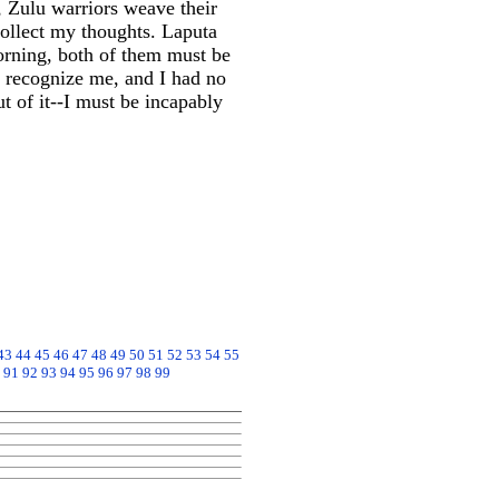
, Zulu warriors weave their
lect my thoughts. Laputa
morning, both of them must be
 recognize me, and I had no
t of it--I must be incapably
43
44
45
46
47
48
49
50
51
52
53
54
55
91
92
93
94
95
96
97
98
99