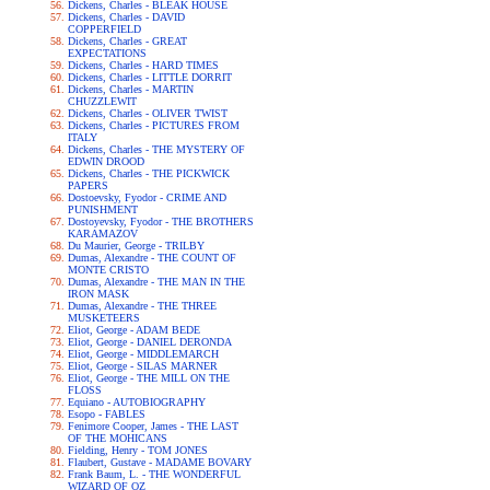
Dickens, Charles - BLEAK HOUSE
Dickens, Charles - DAVID
COPPERFIELD
Dickens, Charles - GREAT
EXPECTATIONS
Dickens, Charles - HARD TIMES
Dickens, Charles - LITTLE DORRIT
Dickens, Charles - MARTIN
CHUZZLEWIT
Dickens, Charles - OLIVER TWIST
Dickens, Charles - PICTURES FROM
ITALY
Dickens, Charles - THE MYSTERY OF
EDWIN DROOD
Dickens, Charles - THE PICKWICK
PAPERS
Dostoevsky, Fyodor - CRIME AND
PUNISHMENT
Dostoyevsky, Fyodor - THE BROTHERS
KARAMAZOV
Du Maurier, George - TRILBY
Dumas, Alexandre - THE COUNT OF
MONTE CRISTO
Dumas, Alexandre - THE MAN IN THE
IRON MASK
Dumas, Alexandre - THE THREE
MUSKETEERS
Eliot, George - ADAM BEDE
Eliot, George - DANIEL DERONDA
Eliot, George - MIDDLEMARCH
Eliot, George - SILAS MARNER
Eliot, George - THE MILL ON THE
FLOSS
Equiano - AUTOBIOGRAPHY
Esopo - FABLES
Fenimore Cooper, James - THE LAST
OF THE MOHICANS
Fielding, Henry - TOM JONES
Flaubert, Gustave - MADAME BOVARY
Frank Baum, L. - THE WONDERFUL
WIZARD OF OZ