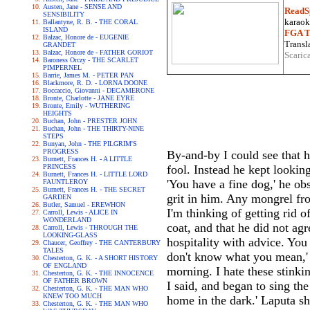
Austen, Jane - SENSE AND
ReadS
SENSIBILITY
karaoke
Ballantyne, R. B. - THE CORAL
ISLAND
FGA Tr
Balzac, Honore de - EUGENIE
Transla
GRANDET
Balzac, Honore de - FATHER GORIOT
Scaric
Baroness Orczy - THE SCARLET
PIMPERNEL
Barrie, James M. - PETER PAN
Blackmore, R. D. - LORNA DOONE
Boccaccio, Giovanni - DECAMERONE
Bronte, Charlotte - JANE EYRE
Bronte, Emily - WUTHERING
HEIGHTS
Buchan, John - PRESTER JOHN
Buchan, John - THE THIRTY-NINE
STEPS
Bunyan, John - THE PILGRIM'S
PROGRESS
By-and-by I could see that h
Burnett, Frances H. - A LITTLE
PRINCESS
fool. Instead he kept lookin
Burnett, Frances H. - LITTLE LORD
'You have a fine dog,' he obs
FAUNTLEROY
Burnett, Frances H. - THE SECRET
grit in him. Any mongrel fro
GARDEN
Butler, Samuel - EREWHON
I'm thinking of getting rid o
Carroll, Lewis - ALICE IN
WONDERLAND
coat, and that he did not ag
Carroll, Lewis - THROUGH THE
LOOKING-GLASS
hospitality with advice. You 
Chaucer, Geoffrey - THE CANTERBURY
TALES
don't know what you mean,' I 
Chesterton, G. K. - A SHORT HISTORY
OF ENGLAND
morning. I hate these stinking
Chesterton, G. K. - THE INNOCENCE
OF FATHER BROWN
I said, and began to sing the
Chesterton, G. K. - THE MAN WHO
KNEW TOO MUCH
home in the dark.' Laputa sh
Chesterton, G. K. - THE MAN WHO