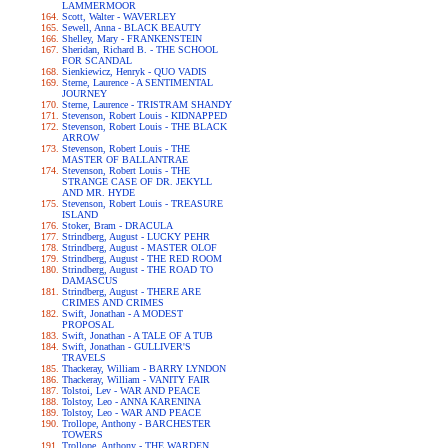
LAMMERMOOR
Scott, Walter - WAVERLEY
Sewell, Anna - BLACK BEAUTY
Shelley, Mary - FRANKENSTEIN
Sheridan, Richard B. - THE SCHOOL
FOR SCANDAL
Sienkiewicz, Henryk - QUO VADIS
Sterne, Laurence - A SENTIMENTAL
JOURNEY
Sterne, Laurence - TRISTRAM SHANDY
Stevenson, Robert Louis - KIDNAPPED
Stevenson, Robert Louis - THE BLACK
ARROW
Stevenson, Robert Louis - THE
MASTER OF BALLANTRAE
Stevenson, Robert Louis - THE
STRANGE CASE OF DR. JEKYLL
AND MR. HYDE
Stevenson, Robert Louis - TREASURE
ISLAND
Stoker, Bram - DRACULA
Strindberg, August - LUCKY PEHR
Strindberg, August - MASTER OLOF
Strindberg, August - THE RED ROOM
Strindberg, August - THE ROAD TO
DAMASCUS
Strindberg, August - THERE ARE
CRIMES AND CRIMES
Swift, Jonathan - A MODEST
PROPOSAL
Swift, Jonathan - A TALE OF A TUB
Swift, Jonathan - GULLIVER'S
TRAVELS
Thackeray, William - BARRY LYNDON
Thackeray, William - VANITY FAIR
Tolstoi, Lev - WAR AND PEACE
Tolstoy, Leo - ANNA KARENINA
Tolstoy, Leo - WAR AND PEACE
Trollope, Anthony - BARCHESTER
TOWERS
Trollope, Anthony - THE WARDEN