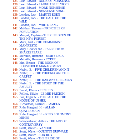
Lear, Edward - BOOK OF NONSENSE
Lear, Edward - LAUGHABLE LYRICS
Lear, Edward - MORE NONSENSE
Lear, Edward - NONSENSE SONG
London, Jack - MARTIN EDEN
London, Jack - THE CALL OF THE
WILD
London, Jack - WHITE FANG
Malthus, Thomas - PRINCIPLE OF
POPULATION
Marryat, Captain - THE CHILDREN OF
THE NEW FOREST
Marx, Karl - THE COMMUNIST
MANIFESTO
Mary, Charles and - TALES FROM
SHAKESPEARE
Melville, Hermann - MOBY DICK
Melville, Hermann - TYPEE
Mrs. Beeton - THE BOOK OF
HOUSEHOLD MANAGEMENT
Nesbit, E. - FIVE CHILDREN AND IT
Nesbit, E. - THE PHOENIX AND THE
CARPET
Nesbit, E. - THE RAILWAY CHILDREN
Nesbit, E. - THE STORY OF THE
AMULET
Pascal, Blaise - PENSEES
Pellico, Silvio - LE MIE PRIGIONI
Poe, Edgar A. - THE FALL OF THE
HOUSE OF USHER
Richardson, Samuel - PAMELA
Rider Haggard, H. - ALLAN
QUATERMAIN
Rider Haggard, H. - KING SOLOMON'S
MINES
Schopenhauer, Arthur - THE ART OF
CONTROVERSY
Scott, Walter - IVANHOE
Scott, Walter - QUENTIN DURWARD
Scott, Walter - ROB ROY
Scott, Walter - THE BRIDE OF