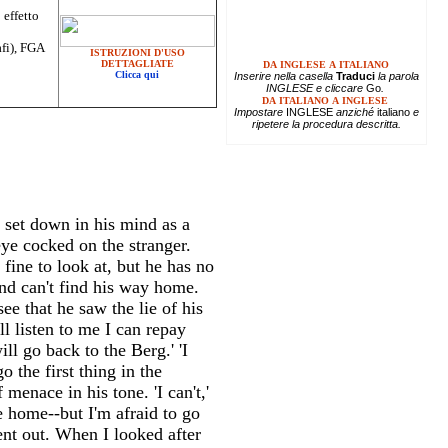
 effetto
afi), FGA
ISTRUZIONI D'USO
DETTAGLIATE
DA INGLESE A ITALIANO
Clicca qui
Inserire
nella casella
Traduci
la parola
INGLESE e cliccare
Go
.
DA ITALIANO A INGLESE
Impostare
INGLESE
anziché
italiano
e
ripetere la procedura descritta.
y set down in his mind as a
ye cocked on the stranger.
 fine to look at, but he has no
and can't find his way home.
see that he saw the lie of his
l listen to me I can repay
ll go back to the Berg.' 'I
 the first thing in the
 menace in his tone. 'I can't,'
e home--but I'm afraid to go
ent out. When I looked after