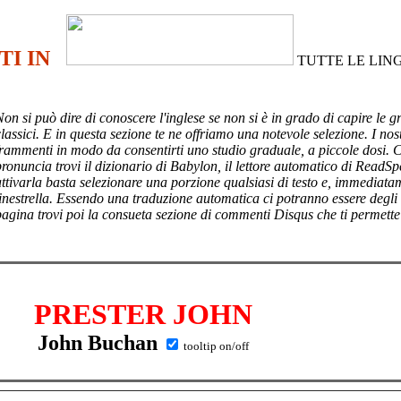
TI IN
TUTTE LE LIN
Non si può dire di conoscere l'inglese se non si è in grado di capire le g
lassici. E in questa sezione te ne offriamo una notevole selezione. I nost
frammenti in modo da consentirti uno studio graduale, a piccole dosi. 
pronuncia trovi il dizionario di Babylon, il lettore automatico di ReadSp
attivarla basta selezionare una porzione qualsiasi di testo e, immediata
finestrella. Essendo una traduzione automatica ci potranno essere degli
pagina trovi poi
la consueta sezione di commenti Disqus che ti permette
PRESTER JOHN
John Buchan
tooltip on/off