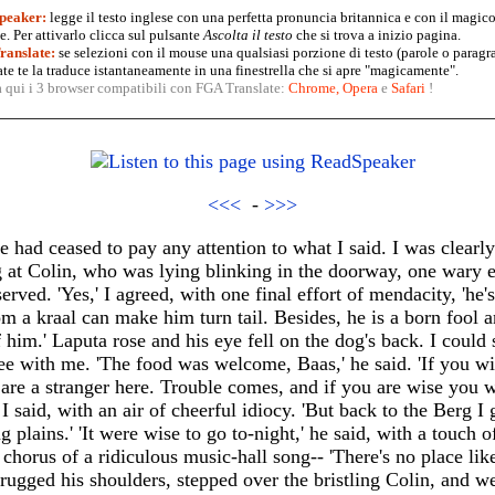
peaker:
legge il testo inglese con una perfetta pronuncia britannica e con il magico
. Per attivarlo clicca sul pulsante
Ascolta il testo
che si trova a inizio pagina.
anslate:
se selezioni con il mouse una qualsiasi porzione di testo (parole o paragr
te te la traduce istantaneamente in una finestrella che si apre "magicamente".
a qui i 3 browser compatibili con FGA Translate:
Chrome
,
Opera
e
Safari
!
<<<
-
>>>
e had ceased to pay any attention to what I said. I was clearl
g at Colin, who was lying blinking in the doorway, one wary e
erved. 'Yes,' I agreed, with one final effort of mendacity, 'he's
m a kraal can make him turn tail. Besides, he is a born fool 
f him.' Laputa rose and his eye fell on the dog's back. I could 
ree with me. 'The food was welcome, Baas,' he said. 'If you wil
are a stranger here. Trouble comes, and if you are wise you wi
said, with an air of cheerful idiocy. 'But back to the Berg I go
 plains.' 'It were wise to go to-night,' he said, with a touch of
 chorus of a ridiculous music-hall song-- 'There's no place lik
rugged his shoulders, stepped over the bristling Colin, and w