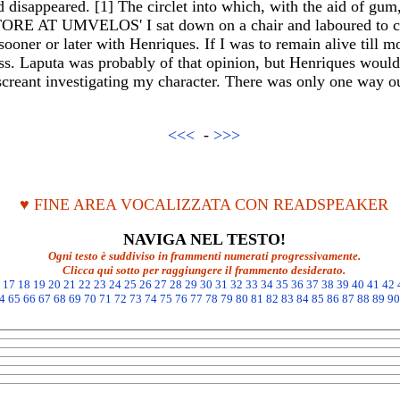
 disappeared. [1] The circlet into which, with the aid of gum
E AT UMVELOS' I sat down on a chair and laboured to col
ooner or later with Henriques. If I was to remain alive till 
ss. Laputa was probably of that opinion, but Henriques would
creant investigating my character. There was only one way ou
<<<
-
>>>
♥ FINE AREA VOCALIZZATA CON READSPEAKER
NAVIGA NEL TESTO!
Ogni testo è suddiviso in frammenti numerati progressivamente.
Clicca qui sotto per raggiungere il frammento desiderato.
17
18
19
20
21
22
23
24
25
26
27
28
29
30
31
32
33
34
35
36
37
38
39
40
41
42
4
65
66
67
68
69
70
71
72
73
74
75
76
77
78
79
80
81
82
83
84
85
86
87
88
89
90