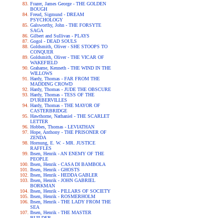
Frazer, James George - THE GOLDEN
BOUGH
Freud, Sigmund - DREAM
PSYCHOLOGY
Galsworthy, John - THE FORSYTE
SAGA
Gilbert and Sullivan - PLAYS
Gogol - DEAD SOULS
Goldsmith, Oliver - SHE STOOPS TO
CONQUER
Goldsmith, Oliver - THE VICAR OF
WAKEFIELD
Grahame, Kenneth - THE WIND IN THE
WILLOWS
Hardy, Thomas - FAR FROM THE
MADDING CROWD
Hardy, Thomas - JUDE THE OBSCURE
Hardy, Thomas - TESS OF THE
D'URBERVILLES
Hardy, Thomas - THE MAYOR OF
CASTERBRIDGE
Hawthorne, Nathaniel - THE SCARLET
LETTER
Hobbes, Thomas - LEVIATHAN
Hope, Anthony - THE PRISONER OF
ZENDA
Hornung, E. W. - MR. JUSTICE
RAFFLES
Ibsen, Henrik - AN ENEMY OF THE
PEOPLE
Ibsen, Henrik - CASA DI BAMBOLA
Ibsen, Henrik - GHOSTS
Ibsen, Henrik - HEDDA GABLER
Ibsen, Henrik - JOHN GABRIEL
BORKMAN
Ibsen, Henrik - PILLARS OF SOCIETY
Ibsen, Henrik - ROSMERHOLM
Ibsen, Henrik - THE LADY FROM THE
SEA
Ibsen, Henrik - THE MASTER
BUILDER