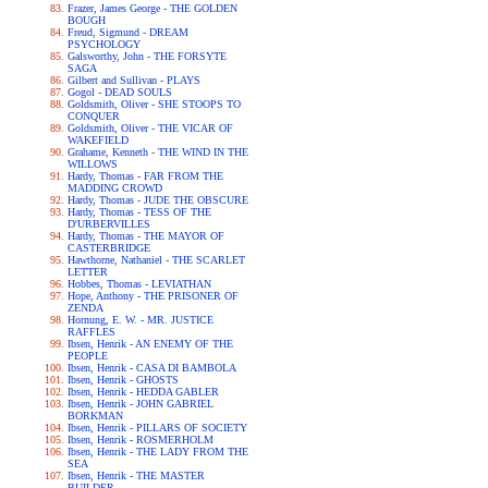
Frazer, James George - THE GOLDEN
BOUGH
Freud, Sigmund - DREAM
PSYCHOLOGY
Galsworthy, John - THE FORSYTE
SAGA
Gilbert and Sullivan - PLAYS
Gogol - DEAD SOULS
Goldsmith, Oliver - SHE STOOPS TO
CONQUER
Goldsmith, Oliver - THE VICAR OF
WAKEFIELD
Grahame, Kenneth - THE WIND IN THE
WILLOWS
Hardy, Thomas - FAR FROM THE
MADDING CROWD
Hardy, Thomas - JUDE THE OBSCURE
Hardy, Thomas - TESS OF THE
D'URBERVILLES
Hardy, Thomas - THE MAYOR OF
CASTERBRIDGE
Hawthorne, Nathaniel - THE SCARLET
LETTER
Hobbes, Thomas - LEVIATHAN
Hope, Anthony - THE PRISONER OF
ZENDA
Hornung, E. W. - MR. JUSTICE
RAFFLES
Ibsen, Henrik - AN ENEMY OF THE
PEOPLE
Ibsen, Henrik - CASA DI BAMBOLA
Ibsen, Henrik - GHOSTS
Ibsen, Henrik - HEDDA GABLER
Ibsen, Henrik - JOHN GABRIEL
BORKMAN
Ibsen, Henrik - PILLARS OF SOCIETY
Ibsen, Henrik - ROSMERHOLM
Ibsen, Henrik - THE LADY FROM THE
SEA
Ibsen, Henrik - THE MASTER
BUILDER