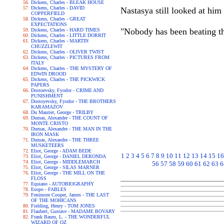
Dickens, Charles - BLEAK HOUSE
Dickens, Charles - DAVID
Nastasya still looked at him
COPPERFIELD
Dickens, Charles - GREAT
EXPECTATIONS
"Nobody has been beating the
Dickens, Charles - HARD TIMES
Dickens, Charles - LITTLE DORRIT
Dickens, Charles - MARTIN
CHUZZLEWIT
Dickens, Charles - OLIVER TWIST
Dickens, Charles - PICTURES FROM
ITALY
Dickens, Charles - THE MYSTERY OF
EDWIN DROOD
Dickens, Charles - THE PICKWICK
PAPERS
Dostoevsky, Fyodor - CRIME AND
PUNISHMENT
Dostoyevsky, Fyodor - THE BROTHERS
KARAMAZOV
Du Maurier, George - TRILBY
Dumas, Alexandre - THE COUNT OF
MONTE CRISTO
Dumas, Alexandre - THE MAN IN THE
IRON MASK
Dumas, Alexandre - THE THREE
MUSKETEERS
Eliot, George - ADAM BEDE
1
2
3
4
5
6
7
8
9
10
11
12
13
14
15
16
Eliot, George - DANIEL DERONDA
Eliot, George - MIDDLEMARCH
56
57
58
59
60
61
62
63
6
Eliot, George - SILAS MARNER
Eliot, George - THE MILL ON THE
FLOSS
Equiano - AUTOBIOGRAPHY
Esopo - FABLES
Fenimore Cooper, James - THE LAST
OF THE MOHICANS
Fielding, Henry - TOM JONES
Flaubert, Gustave - MADAME BOVARY
Frank Baum, L. - THE WONDERFUL
WIZARD OF OZ