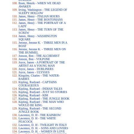
Ibsen, Henrik - WHEN WE DEAD
AWAKEN
Irving, Washington - THE LEGEND OF
SLEEPY HOLLOW
James, Henry - ITALIAN HOURS
James, Henry - THE BOSTONIANS
James, Henry - THE PORTRAIT OF A
LADY
James, Henry - THE TURN OF THE
SCREW
James, Henry - WASHINGTON
SQUARE
Jerome, Jerome K. - THREE MEN IN A
BOAT
Jerome, Jerome K. - THREE MEN ON
THE BUMMEL
Jonson, Ben - THE ALCHEMIST
Jonson, Ben - VOLPONE
Joyce, James - A PORTRAIT OF THE
ARTIST AS A YOUNG MAN
Joyce, James - DUBLINERS
Joyce, James - ULYSSES
Kingsley, Charles - THE WATER-
BABIES
Kipling, Rudyard - CAPTAINS
COURAGEOUS
Kipling, Rudyard - INDIAN TALES
Kipling, Rudyard - JUST SO STORIES
Kipling, Rudyard - KIM
Kipling, Rudyard - THE JUNGLE BOOK
Kipling, Rudyard - THE MAN WHO
WOULD BE KING
Kipling, Rudyard - THE SECOND
JUNGLE BOOK
Lawrence, D. H - THE RAINBOW
Lawrence, D. H - THE WHITE
PEACOCK
Lawrence, D. H - TWILIGHT IN ITALY
Lawrence, D. H. - SONS AND LOVERS
Lawrence, D. H. - WOMEN IN LOVE