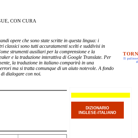
GUE, CON CURA
randi opere che sono state scritte in questa lingua: i
ri classici sono tutti accuratamenti scelti e suddivisi in
Come strumenti ausiliari per la comprensione e la
TORN
eaker e la traduzione interattiva di Google Translate. Per
Il palinse
mente, la traduzione in italiano comparirà in una
d
 errori ma si tratta comunque di un aiuto notevole. A fondo
 di dialogare con noi.
DIZIONARIO
INGLESE-ITALIANO