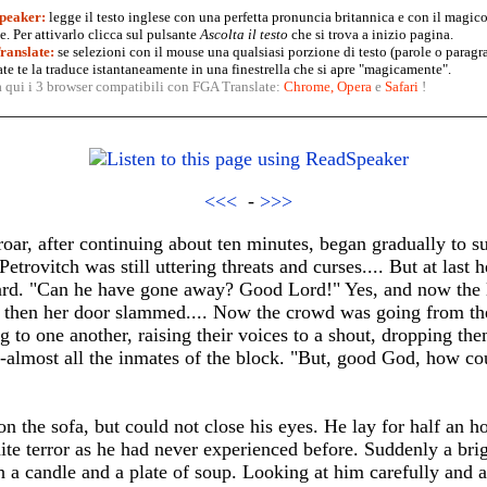
peaker:
legge il testo inglese con una perfetta pronuncia britannica e con il magico
. Per attivarlo clicca sul pulsante
Ascolta il testo
che si trova a inizio pagina.
anslate:
se selezioni con il mouse una qualsiasi porzione di testo (parole o paragr
te te la traduce istantaneamente in una finestrella che si apre "magicamente".
a qui i 3 browser compatibili con FGA Translate:
Chrome
,
Opera
e
Safari
!
<<<
-
>>>
uproar, after continuing about ten minutes, began gradually to 
trovitch was still uttering threats and curses.... But at last h
rd. "Can he have gone away? Good Lord!" Yes, and now the la
then her door slammed.... Now the crowd was going from the 
ng to one another, raising their voices to a shout, dropping th
almost all the inmates of the block. "But, good God, how co
 the sofa, but could not close his eyes. He lay for half an h
nite terror as he had never experienced before. Suddenly a brig
a candle and a plate of soup. Looking at him carefully and a