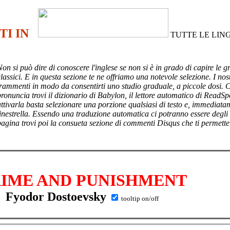
TI IN
TUTTE LE LIN
Non si può dire di conoscere l'inglese se non si è in grado di capire le g
lassici. E in questa sezione te ne offriamo una notevole selezione. I nost
frammenti in modo da consentirti uno studio graduale, a piccole dosi. 
pronuncia trovi il dizionario di Babylon, il lettore automatico di ReadSp
attivarla basta selezionare una porzione qualsiasi di testo e, immediata
finestrella. Essendo una traduzione automatica ci potranno essere degli
pagina trovi poi
la consueta sezione di commenti Disqus che ti permette
IME AND PUNISHMENT
Fyodor Dostoevsky
tooltip on/off