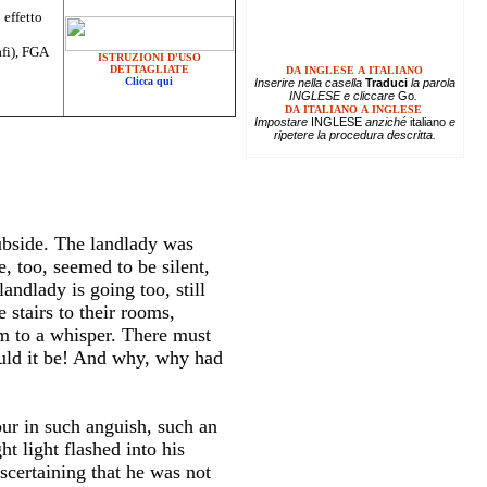
 effetto
afi), FGA
ISTRUZIONI D'USO
DETTAGLIATE
DA INGLESE A ITALIANO
Clicca qui
Inserire
nella casella
Traduci
la parola
INGLESE e cliccare
Go
.
DA ITALIANO A INGLESE
Impostare
INGLESE
anziché
italiano
e
ripetere la procedura descritta.
subside. The landlady was
e, too, seemed to be silent,
ndlady is going too, still
stairs to their rooms,
em to a whisper. There must
uld it be! And why, why had
our in such anguish, such an
ht light flashed into his
scertaining that he was not