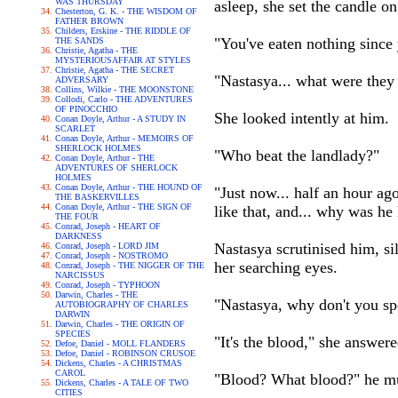
WAS THURSDAY
asleep, she set the candle on
Chesterton, G. K. - THE WISDOM OF
FATHER BROWN
Childers, Erskine - THE RIDDLE OF
"You've eaten nothing since 
THE SANDS
Christie, Agatha - THE
MYSTERIOUSAFFAIR AT STYLES
Christie, Agatha - THE SECRET
"Nastasya... what were they 
ADVERSARY
Collins, Wilkie - THE MOONSTONE
Collodi, Carlo - THE ADVENTURES
OF PINOCCHIO
She looked intently at him.
Conan Doyle, Arthur - A STUDY IN
SCARLET
Conan Doyle, Arthur - MEMOIRS OF
SHERLOCK HOLMES
"Who beat the landlady?"
Conan Doyle, Arthur - THE
ADVENTURES OF SHERLOCK
HOLMES
Conan Doyle, Arthur - THE HOUND OF
"Just now... half an hour ago
THE BASKERVILLES
Conan Doyle, Arthur - THE SIGN OF
like that, and... why was he
THE FOUR
Conrad, Joseph - HEART OF
DARKNESS
Nastasya scrutinised him, si
Conrad, Joseph - LORD JIM
Conrad, Joseph - NOSTROMO
her searching eyes.
Conrad, Joseph - THE NIGGER OF THE
NARCISSUS
Conrad, Joseph - TYPHOON
Darwin, Charles - THE
"Nastasya, why don't you spe
AUTOBIOGRAPHY OF CHARLES
DARWIN
Darwin, Charles - THE ORIGIN OF
SPECIES
"It's the blood," she answere
Defoe, Daniel - MOLL FLANDERS
Defoe, Daniel - ROBINSON CRUSOE
Dickens, Charles - A CHRISTMAS
CAROL
"Blood? What blood?" he mut
Dickens, Charles - A TALE OF TWO
CITIES