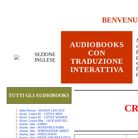
BENVENU
AUDIOBOOKS
c
CON
SEZIONE
INGLESE
TRADUZIONE
INTERATTIVA
TUTTI GLI AUDIOBOOKS
CR
Abbe Prevost - MANON LESCAUT
Alcott, Louisa M. - LITTLE MEN
Alcott, Louisa M. - LITTLE WOMEN
Alcott, Louisa May - JACK AND JILL
Austen, Jane - EMMA
Austen, Jane - MANSFIELD PARK
Austen, Jane - NORTHANGER ABBEY
Austen, Jane - PERSUASION
Austen, Jane - PRIDE AND PREJUDICE