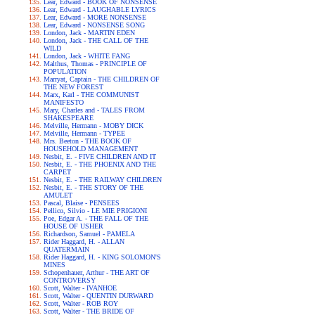
Lear, Edward - BOOK OF NONSENSE
Lear, Edward - LAUGHABLE LYRICS
Lear, Edward - MORE NONSENSE
Lear, Edward - NONSENSE SONG
London, Jack - MARTIN EDEN
London, Jack - THE CALL OF THE
WILD
London, Jack - WHITE FANG
Malthus, Thomas - PRINCIPLE OF
POPULATION
Marryat, Captain - THE CHILDREN OF
THE NEW FOREST
Marx, Karl - THE COMMUNIST
MANIFESTO
Mary, Charles and - TALES FROM
SHAKESPEARE
Melville, Hermann - MOBY DICK
Melville, Hermann - TYPEE
Mrs. Beeton - THE BOOK OF
HOUSEHOLD MANAGEMENT
Nesbit, E. - FIVE CHILDREN AND IT
Nesbit, E. - THE PHOENIX AND THE
CARPET
Nesbit, E. - THE RAILWAY CHILDREN
Nesbit, E. - THE STORY OF THE
AMULET
Pascal, Blaise - PENSEES
Pellico, Silvio - LE MIE PRIGIONI
Poe, Edgar A. - THE FALL OF THE
HOUSE OF USHER
Richardson, Samuel - PAMELA
Rider Haggard, H. - ALLAN
QUATERMAIN
Rider Haggard, H. - KING SOLOMON'S
MINES
Schopenhauer, Arthur - THE ART OF
CONTROVERSY
Scott, Walter - IVANHOE
Scott, Walter - QUENTIN DURWARD
Scott, Walter - ROB ROY
Scott, Walter - THE BRIDE OF