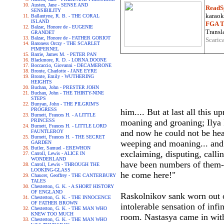
Austen, Jane - SENSE AND
ReadS
SENSIBILITY
karaoke
Ballantyne, R. B. - THE CORAL
ISLAND
FGA Tr
Balzac, Honore de - EUGENIE
Transla
GRANDET
Balzac, Honore de - FATHER GORIOT
Scaric
Baroness Orczy - THE SCARLET
PIMPERNEL
Barrie, James M. - PETER PAN
Blackmore, R. D. - LORNA DOONE
Boccaccio, Giovanni - DECAMERONE
Bronte, Charlotte - JANE EYRE
Bronte, Emily - WUTHERING
HEIGHTS
Buchan, John - PRESTER JOHN
Buchan, John - THE THIRTY-NINE
STEPS
Bunyan, John - THE PILGRIM'S
PROGRESS
him.... But at last all this 
Burnett, Frances H. - A LITTLE
PRINCESS
moaning and groaning; Ilya Pe
Burnett, Frances H. - LITTLE LORD
and now he could not be hea
FAUNTLEROY
Burnett, Frances H. - THE SECRET
weeping and moaning... and 
GARDEN
Butler, Samuel - EREWHON
exclaiming, disputing, calli
Carroll, Lewis - ALICE IN
WONDERLAND
have been numbers of them--
Carroll, Lewis - THROUGH THE
LOOKING-GLASS
he come here!"
Chaucer, Geoffrey - THE CANTERBURY
TALES
Chesterton, G. K. - A SHORT HISTORY
OF ENGLAND
Raskolnikov sank worn out on
Chesterton, G. K. - THE INNOCENCE
OF FATHER BROWN
intolerable sensation of infi
Chesterton, G. K. - THE MAN WHO
KNEW TOO MUCH
room. Nastasya came in with 
Chesterton, G. K. - THE MAN WHO