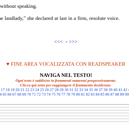
 without speaking.
 landlady," she declared at last in a firm, resolute voice.
<<<
-
>>>
♥ FINE AREA VOCALIZZATA CON READSPEAKER
NAVIGA NEL TESTO!
Ogni testo è suddiviso in frammenti numerati progressivamente.
Clicca qui sotto per raggiungere il frammento desiderato.
17
18
19
20
21
22
23
24
25
26
27
28
29
30
31
32
33
34
35
36
37
38
39
40
41
42
4
65
66
67
68
69
70
71
72
73
74
75
76
77
78
79
80
81
82
83
84
85
86
87
88
89
90