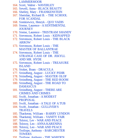
LAMMERMOOR
Scott, Walter - WAVERLEY
Sewell, Anna - BLACK BEAUTY
Shelley, Mary - FRANKENSTEIN
Sheridan, Richard B. - THE SCHOOL
FOR SCANDAL
Sienkiewicz, Henryk - QUO VADIS
Sterne, Laurence - A SENTIMENTAL
JOURNEY
Sterne, Laurence - TRISTRAM SHANDY
Stevenson, Robert Louis - KIDNAPPED
Stevenson, Robert Louis - THE BLACK
ARROW
Stevenson, Robert Louis - THE
MASTER OF BALLANTRAE
Stevenson, Robert Louis - THE
STRANGE CASE OF DR. JEKYLL
AND MR. HYDE
Stevenson, Robert Louis - TREASURE
ISLAND
Stoker, Bram - DRACULA
Strindberg, August - LUCKY PEHR
Strindberg, August - MASTER OLOF
Strindberg, August - THE RED ROOM
Strindberg, August - THE ROAD TO
DAMASCUS
Strindberg, August - THERE ARE
CRIMES AND CRIMES
Swift, Jonathan - A MODEST
PROPOSAL
Swift, Jonathan - A TALE OF A TUB
Swift, Jonathan - GULLIVER'S
TRAVELS
Thackeray, William - BARRY LYNDON
Thackeray, William - VANITY FAIR
Tolstoi, Lev - WAR AND PEACE
Tolstoy, Leo - ANNA KARENINA
Tolstoy, Leo - WAR AND PEACE
Trollope, Anthony - BARCHESTER
TOWERS
Trollope, Anthony - THE WARDEN