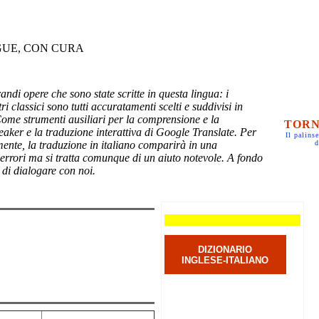
GUE, CON CURA
randi opere che sono state scritte in questa lingua: i
ri classici sono tutti accuratamenti scelti e suddivisi in
Come strumenti ausiliari per la comprensione e la
TORN
eaker e la traduzione interattiva di Google Translate. Per
Il palinse
mente, la traduzione in italiano comparirà in una
d
 errori ma si tratta comunque di un aiuto notevole. A fondo
 di dialogare con noi.
DIZIONARIO
INGLESE-ITALIANO