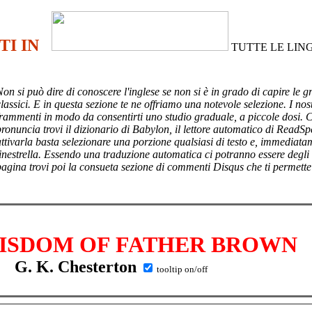
TI IN
TUTTE LE LIN
Non si può dire di conoscere l'inglese se non si è in grado di capire le g
lassici. E in questa sezione te ne offriamo una notevole selezione. I nost
frammenti in modo da consentirti uno studio graduale, a piccole dosi. 
pronuncia trovi il dizionario di Babylon, il lettore automatico di ReadSp
attivarla basta selezionare una porzione qualsiasi di testo e, immediata
finestrella. Essendo una traduzione automatica ci potranno essere degli
pagina trovi poi
la consueta sezione di commenti Disqus che ti permette
ISDOM OF FATHER BROWN
G. K. Chesterton
tooltip on/off