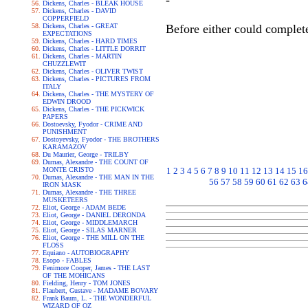
-"
Dickens, Charles - BLEAK HOUSE
Dickens, Charles - DAVID
COPPERFIELD
Dickens, Charles - GREAT
Before either could complete
EXPECTATIONS
Dickens, Charles - HARD TIMES
Dickens, Charles - LITTLE DORRIT
Dickens, Charles - MARTIN
CHUZZLEWIT
Dickens, Charles - OLIVER TWIST
Dickens, Charles - PICTURES FROM
ITALY
Dickens, Charles - THE MYSTERY OF
EDWIN DROOD
Dickens, Charles - THE PICKWICK
PAPERS
Dostoevsky, Fyodor - CRIME AND
PUNISHMENT
Dostoyevsky, Fyodor - THE BROTHERS
KARAMAZOV
Du Maurier, George - TRILBY
Dumas, Alexandre - THE COUNT OF
MONTE CRISTO
1
2
3
4
5
6
7
8
9
10
11
12
13
14
15
16
Dumas, Alexandre - THE MAN IN THE
56
57
58
59
60
61
62
63
6
IRON MASK
Dumas, Alexandre - THE THREE
MUSKETEERS
Eliot, George - ADAM BEDE
Eliot, George - DANIEL DERONDA
Eliot, George - MIDDLEMARCH
Eliot, George - SILAS MARNER
Eliot, George - THE MILL ON THE
FLOSS
Equiano - AUTOBIOGRAPHY
Esopo - FABLES
Fenimore Cooper, James - THE LAST
OF THE MOHICANS
Fielding, Henry - TOM JONES
Flaubert, Gustave - MADAME BOVARY
Frank Baum, L. - THE WONDERFUL
WIZARD OF OZ