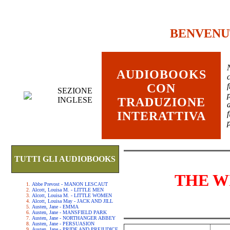
BENVENU
AUDIOBOOKS
c
CON
SEZIONE
INGLESE
TRADUZIONE
INTERATTIVA
TUTTI GLI AUDIOBOOKS
THE W
Abbe Prevost - MANON LESCAUT
Alcott, Louisa M. - LITTLE MEN
Alcott, Louisa M. - LITTLE WOMEN
Alcott, Louisa May - JACK AND JILL
Austen, Jane - EMMA
Austen, Jane - MANSFIELD PARK
Austen, Jane - NORTHANGER ABBEY
Austen, Jane - PERSUASION
Austen, Jane - PRIDE AND PREJUDICE