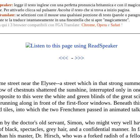
peaker:
legge il testo inglese con una perfetta pronuncia britannica e con il magico
. Per attivarlo clicca sul pulsante
Ascolta il testo
che si trova a inizio pagina.
anslate:
se selezioni con il mouse una qualsiasi porzione di testo (parole o paragr
te te la traduce istantaneamente in una finestrella che si apre "magicamente".
a qui i 3 browser compatibili con FGA Translate:
Chrome
,
Opera
e
Safari
!
<<<
-
>>>
e street near the Elysee--a street which in that strong summe
 row of chestnuts shattered the sunshine, interrupted only in o
pposite to this were the white and green blinds of the great sci
 running along in front of the first-floor windows. Beneath thi
d tiles, into which the two Frenchmen passed in animated talk
 by the doctor's old servant, Simon, who might very well hav
 of black, spectacles, grey hair, and a confidential manner. In 
han his master, Dr. Hirsch, who was a forked radish of a fell