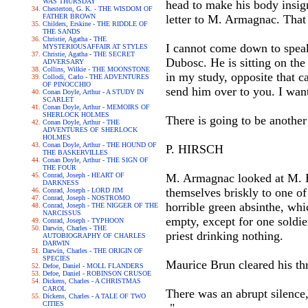
WAS THURSDAY
head to make his body insign
Chesterton, G. K. - THE WISDOM OF
FATHER BROWN
letter to M. Armagnac. That 
Childers, Erskine - THE RIDDLE OF
THE SANDS
Christie, Agatha - THE
I cannot come down to speak 
MYSTERIOUSAFFAIR AT STYLES
Christie, Agatha - THE SECRET
Dubosc. He is sitting on the
ADVERSARY
Collins, Wilkie - THE MOONSTONE
in my study, opposite that ca
Collodi, Carlo - THE ADVENTURES
OF PINOCCHIO
send him over to you. I want
Conan Doyle, Arthur - A STUDY IN
SCARLET
Conan Doyle, Arthur - MEMOIRS OF
SHERLOCK HOLMES
There is going to be another
Conan Doyle, Arthur - THE
ADVENTURES OF SHERLOCK
HOLMES
Conan Doyle, Arthur - THE HOUND OF
P. HIRSCH
THE BASKERVILLES
Conan Doyle, Arthur - THE SIGN OF
THE FOUR
Conrad, Joseph - HEART OF
M. Armagnac looked at M. Br
DARKNESS
themselves briskly to one of 
Conrad, Joseph - LORD JIM
Conrad, Joseph - NOSTROMO
horrible green absinthe, wh
Conrad, Joseph - THE NIGGER OF THE
NARCISSUS
empty, except for one soldie
Conrad, Joseph - TYPHOON
Darwin, Charles - THE
priest drinking nothing.
AUTOBIOGRAPHY OF CHARLES
DARWIN
Darwin, Charles - THE ORIGIN OF
SPECIES
Maurice Brun cleared his thr
Defoe, Daniel - MOLL FLANDERS
Defoe, Daniel - ROBINSON CRUSOE
Dickens, Charles - A CHRISTMAS
CAROL
There was an abrupt silence
Dickens, Charles - A TALE OF TWO
CITIES