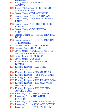
Ibsen, Henrik - WHEN WE DEAD
AWAKEN
Irving, Washington - THE LEGEND OF
SLEEPY HOLLOW
James, Henry - ITALIAN HOURS
James, Henry - THE BOSTONIANS
James, Henry - THE PORTRAIT OF A
LADY
James, Henry - THE TURN OF THE
SCREW
James, Henry - WASHINGTON
SQUARE
Jerome, Jerome K. - THREE MEN IN A
BOAT
Jerome, Jerome K. - THREE MEN ON
THE BUMMEL
Jonson, Ben - THE ALCHEMIST
Jonson, Ben - VOLPONE
Joyce, James - A PORTRAIT OF THE
ARTIST AS A YOUNG MAN
Joyce, James - DUBLINERS
Joyce, James - ULYSSES
Kingsley, Charles - THE WATER-
BABIES
Kipling, Rudyard - CAPTAINS
COURAGEOUS
Kipling, Rudyard - INDIAN TALES
Kipling, Rudyard - JUST SO STORIES
Kipling, Rudyard - KIM
Kipling, Rudyard - THE JUNGLE BOOK
Kipling, Rudyard - THE MAN WHO
WOULD BE KING
Kipling, Rudyard - THE SECOND
JUNGLE BOOK
Lawrence, D. H - THE RAINBOW
Lawrence, D. H - THE WHITE
PEACOCK
Lawrence, D. H - TWILIGHT IN ITALY
Lawrence, D. H. - SONS AND LOVERS
Lawrence, D. H. - WOMEN IN LOVE