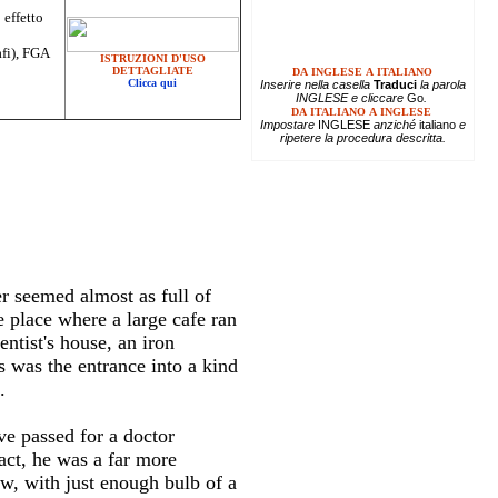
 effetto
afi), FGA
ISTRUZIONI D'USO
DETTAGLIATE
DA INGLESE A ITALIANO
Clicca qui
Inserire
nella casella
Traduci
la parola
INGLESE e cliccare
Go
.
DA ITALIANO A INGLESE
Impostare
INGLESE
anziché
italiano
e
ripetere la procedura descritta.
r seemed almost as full of
ne place where a large cafe ran
entist's house, an iron
s was the entrance into a kind
.
e passed for a doctor
fact, he was a far more
ow, with just enough bulb of a