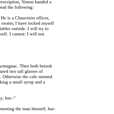
prescription, Simon handed a
read the following:
He is a Chauvinist officer,
er rooms; I have locked myself
ables outside. I will try to
lf. I cannot: I will not.
 Armagnac. Then both betook
ured two tall glasses of
e. Otherwise the cafe seemed
nking a small syrup and a
y, but--"
meeting the man himself, but-