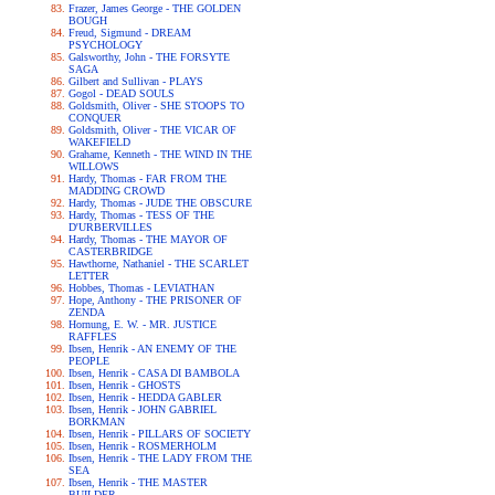
Frazer, James George - THE GOLDEN
BOUGH
Freud, Sigmund - DREAM
PSYCHOLOGY
Galsworthy, John - THE FORSYTE
SAGA
Gilbert and Sullivan - PLAYS
Gogol - DEAD SOULS
Goldsmith, Oliver - SHE STOOPS TO
CONQUER
Goldsmith, Oliver - THE VICAR OF
WAKEFIELD
Grahame, Kenneth - THE WIND IN THE
WILLOWS
Hardy, Thomas - FAR FROM THE
MADDING CROWD
Hardy, Thomas - JUDE THE OBSCURE
Hardy, Thomas - TESS OF THE
D'URBERVILLES
Hardy, Thomas - THE MAYOR OF
CASTERBRIDGE
Hawthorne, Nathaniel - THE SCARLET
LETTER
Hobbes, Thomas - LEVIATHAN
Hope, Anthony - THE PRISONER OF
ZENDA
Hornung, E. W. - MR. JUSTICE
RAFFLES
Ibsen, Henrik - AN ENEMY OF THE
PEOPLE
Ibsen, Henrik - CASA DI BAMBOLA
Ibsen, Henrik - GHOSTS
Ibsen, Henrik - HEDDA GABLER
Ibsen, Henrik - JOHN GABRIEL
BORKMAN
Ibsen, Henrik - PILLARS OF SOCIETY
Ibsen, Henrik - ROSMERHOLM
Ibsen, Henrik - THE LADY FROM THE
SEA
Ibsen, Henrik - THE MASTER
BUILDER