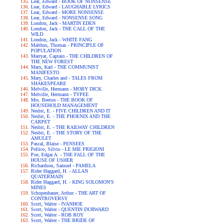
Lear, Edward - BOOK OF NONSENSE
Lear, Edward - LAUGHABLE LYRICS
Lear, Edward - MORE NONSENSE
Lear, Edward - NONSENSE SONG
London, Jack - MARTIN EDEN
London, Jack - THE CALL OF THE
WILD
London, Jack - WHITE FANG
Malthus, Thomas - PRINCIPLE OF
POPULATION
Marryat, Captain - THE CHILDREN OF
THE NEW FOREST
Marx, Karl - THE COMMUNIST
MANIFESTO
Mary, Charles and - TALES FROM
SHAKESPEARE
Melville, Hermann - MOBY DICK
Melville, Hermann - TYPEE
Mrs. Beeton - THE BOOK OF
HOUSEHOLD MANAGEMENT
Nesbit, E. - FIVE CHILDREN AND IT
Nesbit, E. - THE PHOENIX AND THE
CARPET
Nesbit, E. - THE RAILWAY CHILDREN
Nesbit, E. - THE STORY OF THE
AMULET
Pascal, Blaise - PENSEES
Pellico, Silvio - LE MIE PRIGIONI
Poe, Edgar A. - THE FALL OF THE
HOUSE OF USHER
Richardson, Samuel - PAMELA
Rider Haggard, H. - ALLAN
QUATERMAIN
Rider Haggard, H. - KING SOLOMON'S
MINES
Schopenhauer, Arthur - THE ART OF
CONTROVERSY
Scott, Walter - IVANHOE
Scott, Walter - QUENTIN DURWARD
Scott, Walter - ROB ROY
Scott, Walter - THE BRIDE OF