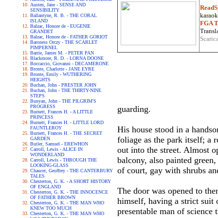
Austen, Jane - SENSE AND
ReadS
SENSIBILITY
karaoke
Ballantyne, R. B. - THE CORAL
ISLAND
FGA Tr
Balzac, Honore de - EUGENIE
Transla
GRANDET
Balzac, Honore de - FATHER GORIOT
Scaric
Baroness Orczy - THE SCARLET
PIMPERNEL
Barrie, James M. - PETER PAN
Blackmore, R. D. - LORNA DOONE
Boccaccio, Giovanni - DECAMERONE
Bronte, Charlotte - JANE EYRE
Bronte, Emily - WUTHERING
HEIGHTS
Buchan, John - PRESTER JOHN
Buchan, John - THE THIRTY-NINE
STEPS
Bunyan, John - THE PILGRIM'S
PROGRESS
guarding.
Burnett, Frances H. - A LITTLE
PRINCESS
Burnett, Frances H. - LITTLE LORD
His house stood in a handsom
FAUNTLEROY
Burnett, Frances H. - THE SECRET
foliage as the park itself; a
GARDEN
Butler, Samuel - EREWHON
out into the street. Almost o
Carroll, Lewis - ALICE IN
WONDERLAND
balcony, also painted green,
Carroll, Lewis - THROUGH THE
LOOKING-GLASS
of court, gay with shrubs an
Chaucer, Geoffrey - THE CANTERBURY
TALES
Chesterton, G. K. - A SHORT HISTORY
OF ENGLAND
The door was opened to them
Chesterton, G. K. - THE INNOCENCE
OF FATHER BROWN
himself, having a strict suit
Chesterton, G. K. - THE MAN WHO
KNEW TOO MUCH
presentable man of science t
Chesterton, G. K. - THE MAN WHO