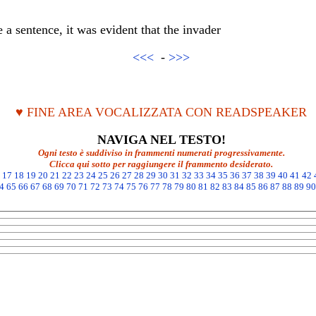
 a sentence, it was evident that the invader
<<<
-
>>>
♥ FINE AREA VOCALIZZATA CON READSPEAKER
NAVIGA NEL TESTO!
Ogni testo è suddiviso in frammenti numerati progressivamente.
Clicca qui sotto per raggiungere il frammento desiderato.
17
18
19
20
21
22
23
24
25
26
27
28
29
30
31
32
33
34
35
36
37
38
39
40
41
42
4
65
66
67
68
69
70
71
72
73
74
75
76
77
78
79
80
81
82
83
84
85
86
87
88
89
90