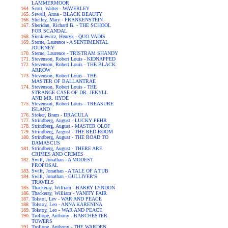
LAMMERMOOR
Scott, Walter - WAVERLEY
Sewell, Anna - BLACK BEAUTY
Shelley, Mary - FRANKENSTEIN
Sheridan, Richard B. - THE SCHOOL
FOR SCANDAL
Sienkiewicz, Henryk - QUO VADIS
Sterne, Laurence - A SENTIMENTAL
JOURNEY
Sterne, Laurence - TRISTRAM SHANDY
Stevenson, Robert Louis - KIDNAPPED
Stevenson, Robert Louis - THE BLACK
ARROW
Stevenson, Robert Louis - THE
MASTER OF BALLANTRAE
Stevenson, Robert Louis - THE
STRANGE CASE OF DR. JEKYLL
AND MR. HYDE
Stevenson, Robert Louis - TREASURE
ISLAND
Stoker, Bram - DRACULA
Strindberg, August - LUCKY PEHR
Strindberg, August - MASTER OLOF
Strindberg, August - THE RED ROOM
Strindberg, August - THE ROAD TO
DAMASCUS
Strindberg, August - THERE ARE
CRIMES AND CRIMES
Swift, Jonathan - A MODEST
PROPOSAL
Swift, Jonathan - A TALE OF A TUB
Swift, Jonathan - GULLIVER'S
TRAVELS
Thackeray, William - BARRY LYNDON
Thackeray, William - VANITY FAIR
Tolstoi, Lev - WAR AND PEACE
Tolstoy, Leo - ANNA KARENINA
Tolstoy, Leo - WAR AND PEACE
Trollope, Anthony - BARCHESTER
TOWERS
Trollope, Anthony - THE WARDEN