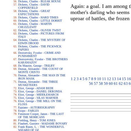
Dickens, Charles - BLEAK HOUSE
Dickens, Charles - DAVID
Again: a goal. I am among t
COPPERFIELD
Dickens, Charles - GREAT
mother's darling who seems 
EXPECTATIONS
uproar of battles, the frozen
Dickens, Charles - HARD TIMES
Dickens, Charles - LITTLE DORRIT
Dickens, Charles - MARTIN
CHUZZLEWIT
Dickens, Charles - OLIVER TWIST
Dickens, Charles - PICTURES FROM
ITALY
Dickens, Charles - THE MYSTERY OF
EDWIN DROOD
Dickens, Charles - THE PICKWICK
PAPERS
Dostoevsky, Fyodor - CRIME AND
PUNISHMENT
Dostoyevsky, Fyodor - THE BROTHERS
KARAMAZOV
Du Maurier, George - TRILBY
Dumas, Alexandre - THE COUNT OF
MONTE CRISTO
Dumas, Alexandre - THE MAN IN THE
1
2
3
4
5
6
7
8
9
10
11
12
13
14
15
16
IRON MASK
Dumas, Alexandre - THE THREE
56
57
58
59
60
61
62
63
6
MUSKETEERS
Eliot, George - ADAM BEDE
Eliot, George - DANIEL DERONDA
Eliot, George - MIDDLEMARCH
Eliot, George - SILAS MARNER
Eliot, George - THE MILL ON THE
FLOSS
Equiano - AUTOBIOGRAPHY
Esopo - FABLES
Fenimore Cooper, James - THE LAST
OF THE MOHICANS
Fielding, Henry - TOM JONES
Flaubert, Gustave - MADAME BOVARY
Frank Baum, L. - THE WONDERFUL
WIZARD OF OZ