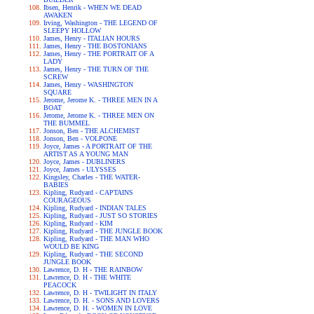
Ibsen, Henrik - WHEN WE DEAD
AWAKEN
Irving, Washington - THE LEGEND OF
SLEEPY HOLLOW
James, Henry - ITALIAN HOURS
James, Henry - THE BOSTONIANS
James, Henry - THE PORTRAIT OF A
LADY
James, Henry - THE TURN OF THE
SCREW
James, Henry - WASHINGTON
SQUARE
Jerome, Jerome K. - THREE MEN IN A
BOAT
Jerome, Jerome K. - THREE MEN ON
THE BUMMEL
Jonson, Ben - THE ALCHEMIST
Jonson, Ben - VOLPONE
Joyce, James - A PORTRAIT OF THE
ARTIST AS A YOUNG MAN
Joyce, James - DUBLINERS
Joyce, James - ULYSSES
Kingsley, Charles - THE WATER-
BABIES
Kipling, Rudyard - CAPTAINS
COURAGEOUS
Kipling, Rudyard - INDIAN TALES
Kipling, Rudyard - JUST SO STORIES
Kipling, Rudyard - KIM
Kipling, Rudyard - THE JUNGLE BOOK
Kipling, Rudyard - THE MAN WHO
WOULD BE KING
Kipling, Rudyard - THE SECOND
JUNGLE BOOK
Lawrence, D. H - THE RAINBOW
Lawrence, D. H - THE WHITE
PEACOCK
Lawrence, D. H - TWILIGHT IN ITALY
Lawrence, D. H. - SONS AND LOVERS
Lawrence, D. H. - WOMEN IN LOVE