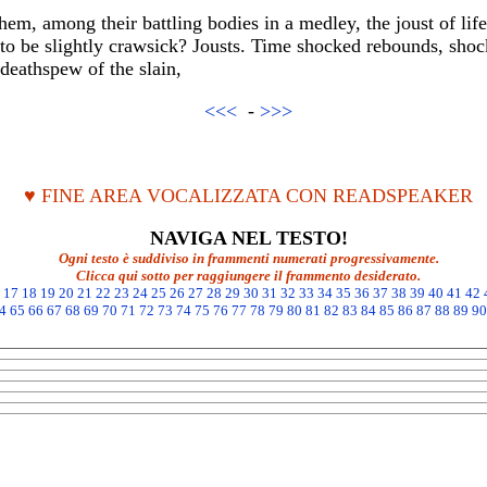
hem, among their battling bodies in a medley, the joust of li
to be slightly crawsick? Jousts. Time shocked rebounds, shock
 deathspew of the slain,
<<<
-
>>>
♥ FINE AREA VOCALIZZATA CON READSPEAKER
NAVIGA NEL TESTO!
Ogni testo è suddiviso in frammenti numerati progressivamente.
Clicca qui sotto per raggiungere il frammento desiderato.
17
18
19
20
21
22
23
24
25
26
27
28
29
30
31
32
33
34
35
36
37
38
39
40
41
42
4
65
66
67
68
69
70
71
72
73
74
75
76
77
78
79
80
81
82
83
84
85
86
87
88
89
90