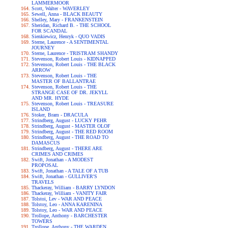
LAMMERMOOR
Scott, Walter - WAVERLEY
Sewell, Anna - BLACK BEAUTY
Shelley, Mary - FRANKENSTEIN
Sheridan, Richard B. - THE SCHOOL
FOR SCANDAL
Sienkiewicz, Henryk - QUO VADIS
Sterne, Laurence - A SENTIMENTAL
JOURNEY
Sterne, Laurence - TRISTRAM SHANDY
Stevenson, Robert Louis - KIDNAPPED
Stevenson, Robert Louis - THE BLACK
ARROW
Stevenson, Robert Louis - THE
MASTER OF BALLANTRAE
Stevenson, Robert Louis - THE
STRANGE CASE OF DR. JEKYLL
AND MR. HYDE
Stevenson, Robert Louis - TREASURE
ISLAND
Stoker, Bram - DRACULA
Strindberg, August - LUCKY PEHR
Strindberg, August - MASTER OLOF
Strindberg, August - THE RED ROOM
Strindberg, August - THE ROAD TO
DAMASCUS
Strindberg, August - THERE ARE
CRIMES AND CRIMES
Swift, Jonathan - A MODEST
PROPOSAL
Swift, Jonathan - A TALE OF A TUB
Swift, Jonathan - GULLIVER'S
TRAVELS
Thackeray, William - BARRY LYNDON
Thackeray, William - VANITY FAIR
Tolstoi, Lev - WAR AND PEACE
Tolstoy, Leo - ANNA KARENINA
Tolstoy, Leo - WAR AND PEACE
Trollope, Anthony - BARCHESTER
TOWERS
Trollope, Anthony - THE WARDEN