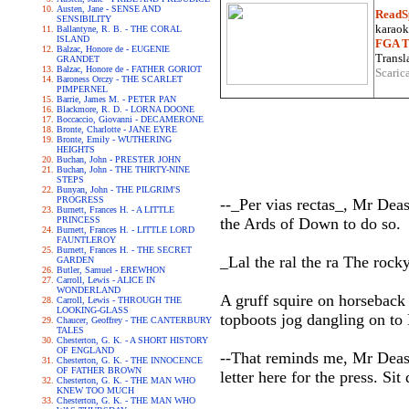
Austen, Jane - SENSE AND
ReadS
SENSIBILITY
karaoke
Ballantyne, R. B. - THE CORAL
ISLAND
FGA Tr
Balzac, Honore de - EUGENIE
Transla
GRANDET
Balzac, Honore de - FATHER GORIOT
Scaric
Baroness Orczy - THE SCARLET
PIMPERNEL
Barrie, James M. - PETER PAN
Blackmore, R. D. - LORNA DOONE
Boccaccio, Giovanni - DECAMERONE
Bronte, Charlotte - JANE EYRE
Bronte, Emily - WUTHERING
HEIGHTS
Buchan, John - PRESTER JOHN
Buchan, John - THE THIRTY-NINE
STEPS
Bunyan, John - THE PILGRIM'S
PROGRESS
--_Per vias rectas_, Mr Deas
Burnett, Frances H. - A LITTLE
PRINCESS
the Ards of Down to do so.
Burnett, Frances H. - LITTLE LORD
FAUNTLEROY
Burnett, Frances H. - THE SECRET
_Lal the ral the ra The rock
GARDEN
Butler, Samuel - EREWHON
Carroll, Lewis - ALICE IN
WONDERLAND
A gruff squire on horseback 
Carroll, Lewis - THROUGH THE
LOOKING-GLASS
topboots jog dangling on to D
Chaucer, Geoffrey - THE CANTERBURY
TALES
Chesterton, G. K. - A SHORT HISTORY
OF ENGLAND
--That reminds me, Mr Deasy
Chesterton, G. K. - THE INNOCENCE
OF FATHER BROWN
letter here for the press. Si
Chesterton, G. K. - THE MAN WHO
KNEW TOO MUCH
Chesterton, G. K. - THE MAN WHO