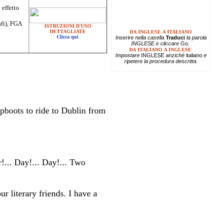
 effetto
afi), FGA
ISTRUZIONI D'USO
DETTAGLIATE
DA INGLESE A ITALIANO
Clicca qui
Inserire
nella casella
Traduci
la parola
INGLESE e cliccare
Go
.
DA ITALIANO A INGLESE
Impostare
INGLESE
anziché
italiano
e
ripetere la procedura descritta.
opboots to ride to Dublin from
!... Day!... Day!... Two
 literary friends. I have a