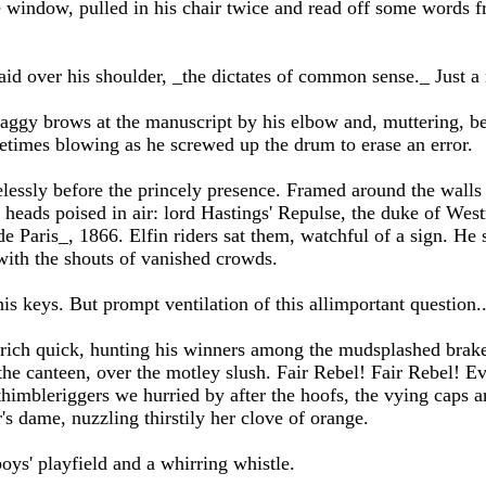
e window, pulled in his chair twice and read off some words f
aid over his shoulder, _the dictates of common sense._ Just 
ggy brows at the manuscript by his elbow and, muttering, beg
etimes blowing as he screwed up the drum to erase an error.
elessly before the princely presence. Framed around the walls
heads poised in air: lord Hastings' Repulse, the duke of West
de Paris_, 1866. Elfin riders sat them, watchful of a sign. He
with the shouts of vanished crowds.
is keys. But prompt ventilation of this allimportant question..
rich quick, hunting his winners among the mudsplashed brake
 the canteen, over the motley slush. Fair Rebel! Fair Rebel! E
 thimbleriggers we hurried by after the hoofs, the vying caps a
 dame, nuzzling thirstily her clove of orange.
oys' playfield and a whirring whistle.