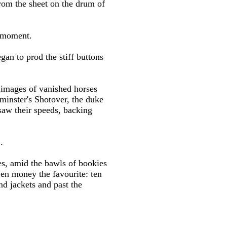
rom the sheet on the drum of
a moment.
an to prod the stiff buttons
 images of vanished horses
minster's Shotover, the duke
 saw their speeds, backing
.
s, amid the bawls of bookies
ven money the favourite: ten
nd jackets and past the