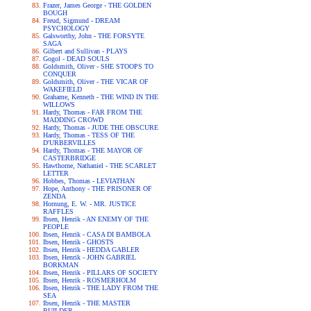
Frazer, James George - THE GOLDEN
BOUGH
Freud, Sigmund - DREAM
PSYCHOLOGY
Galsworthy, John - THE FORSYTE
SAGA
Gilbert and Sullivan - PLAYS
Gogol - DEAD SOULS
Goldsmith, Oliver - SHE STOOPS TO
CONQUER
Goldsmith, Oliver - THE VICAR OF
WAKEFIELD
Grahame, Kenneth - THE WIND IN THE
WILLOWS
Hardy, Thomas - FAR FROM THE
MADDING CROWD
Hardy, Thomas - JUDE THE OBSCURE
Hardy, Thomas - TESS OF THE
D'URBERVILLES
Hardy, Thomas - THE MAYOR OF
CASTERBRIDGE
Hawthorne, Nathaniel - THE SCARLET
LETTER
Hobbes, Thomas - LEVIATHAN
Hope, Anthony - THE PRISONER OF
ZENDA
Hornung, E. W. - MR. JUSTICE
RAFFLES
Ibsen, Henrik - AN ENEMY OF THE
PEOPLE
Ibsen, Henrik - CASA DI BAMBOLA
Ibsen, Henrik - GHOSTS
Ibsen, Henrik - HEDDA GABLER
Ibsen, Henrik - JOHN GABRIEL
BORKMAN
Ibsen, Henrik - PILLARS OF SOCIETY
Ibsen, Henrik - ROSMERHOLM
Ibsen, Henrik - THE LADY FROM THE
SEA
Ibsen, Henrik - THE MASTER
BUILDER