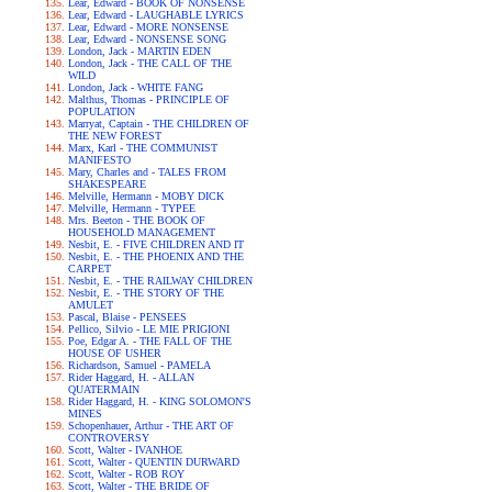
Lear, Edward - BOOK OF NONSENSE
Lear, Edward - LAUGHABLE LYRICS
Lear, Edward - MORE NONSENSE
Lear, Edward - NONSENSE SONG
London, Jack - MARTIN EDEN
London, Jack - THE CALL OF THE
WILD
London, Jack - WHITE FANG
Malthus, Thomas - PRINCIPLE OF
POPULATION
Marryat, Captain - THE CHILDREN OF
THE NEW FOREST
Marx, Karl - THE COMMUNIST
MANIFESTO
Mary, Charles and - TALES FROM
SHAKESPEARE
Melville, Hermann - MOBY DICK
Melville, Hermann - TYPEE
Mrs. Beeton - THE BOOK OF
HOUSEHOLD MANAGEMENT
Nesbit, E. - FIVE CHILDREN AND IT
Nesbit, E. - THE PHOENIX AND THE
CARPET
Nesbit, E. - THE RAILWAY CHILDREN
Nesbit, E. - THE STORY OF THE
AMULET
Pascal, Blaise - PENSEES
Pellico, Silvio - LE MIE PRIGIONI
Poe, Edgar A. - THE FALL OF THE
HOUSE OF USHER
Richardson, Samuel - PAMELA
Rider Haggard, H. - ALLAN
QUATERMAIN
Rider Haggard, H. - KING SOLOMON'S
MINES
Schopenhauer, Arthur - THE ART OF
CONTROVERSY
Scott, Walter - IVANHOE
Scott, Walter - QUENTIN DURWARD
Scott, Walter - ROB ROY
Scott, Walter - THE BRIDE OF