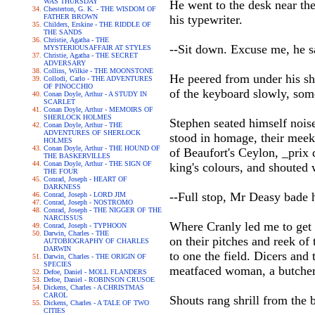
WAS THURSDAY
He went to the desk near th
Chesterton, G. K. - THE WISDOM OF
FATHER BROWN
his typewriter.
Childers, Erskine - THE RIDDLE OF
THE SANDS
Christie, Agatha - THE
--Sit down. Excuse me, he s
MYSTERIOUSAFFAIR AT STYLES
Christie, Agatha - THE SECRET
ADVERSARY
Collins, Wilkie - THE MOONSTONE
He peered from under his sha
Collodi, Carlo - THE ADVENTURES
OF PINOCCHIO
of the keyboard slowly, som
Conan Doyle, Arthur - A STUDY IN
SCARLET
Conan Doyle, Arthur - MEMOIRS OF
SHERLOCK HOLMES
Stephen seated himself nois
Conan Doyle, Arthur - THE
ADVENTURES OF SHERLOCK
stood in homage, their meek 
HOLMES
Conan Doyle, Arthur - THE HOUND OF
of Beaufort's Ceylon, _prix 
THE BASKERVILLES
Conan Doyle, Arthur - THE SIGN OF
king's colours, and shouted 
THE FOUR
Conrad, Joseph - HEART OF
DARKNESS
--Full stop, Mr Deasy bade h
Conrad, Joseph - LORD JIM
Conrad, Joseph - NOSTROMO
Conrad, Joseph - THE NIGGER OF THE
NARCISSUS
Where Cranly led me to get 
Conrad, Joseph - TYPHOON
Darwin, Charles - THE
on their pitches and reek of
AUTOBIOGRAPHY OF CHARLES
DARWIN
to one the field. Dicers and
Darwin, Charles - THE ORIGIN OF
SPECIES
meatfaced woman, a butcher's
Defoe, Daniel - MOLL FLANDERS
Defoe, Daniel - ROBINSON CRUSOE
Dickens, Charles - A CHRISTMAS
CAROL
Shouts rang shrill from the b
Dickens, Charles - A TALE OF TWO
CITIES