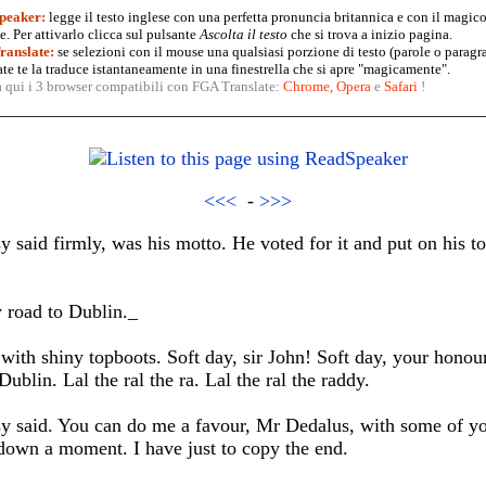
peaker:
legge il testo inglese con una perfetta pronuncia britannica e con il magico
. Per attivarlo clicca sul pulsante
Ascolta il testo
che si trova a inizio pagina.
anslate:
se selezioni con il mouse una qualsiasi porzione di testo (parole o paragr
te te la traduce istantaneamente in una finestrella che si apre "magicamente".
a qui i 3 browser compatibili con FGA Translate:
Chrome
,
Opera
e
Safari
!
<<<
-
>>>
y said firmly, was his motto. He voted for it and put on his t
y road to Dublin._
with shiny topboots. Soft day, sir John! Soft day, your honour
ublin. Lal the ral the ra. Lal the ral the raddy.
 said. You can do me a favour, Mr Dedalus, with some of your
t down a moment. I have just to copy the end.