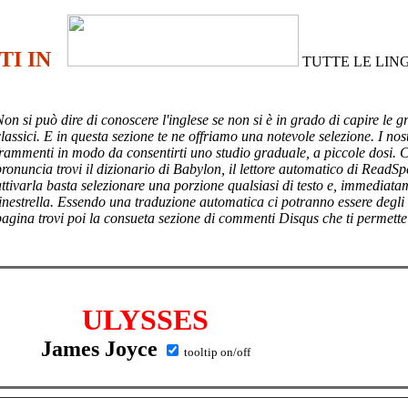
TI IN
TUTTE LE LIN
Non si può dire di conoscere l'inglese se non si è in grado di capire le g
lassici. E in questa sezione te ne offriamo una notevole selezione. I nost
frammenti in modo da consentirti uno studio graduale, a piccole dosi. 
pronuncia trovi il dizionario di Babylon, il lettore automatico di ReadSp
attivarla basta selezionare una porzione qualsiasi di testo e, immediata
finestrella. Essendo una traduzione automatica ci potranno essere degli
pagina trovi poi
la consueta sezione di commenti Disqus che ti permette
ULYSSES
James Joyce
tooltip on/off