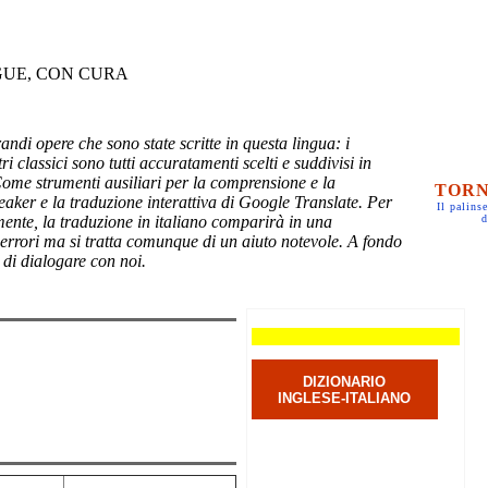
GUE, CON CURA
randi opere che sono state scritte in questa lingua: i
ri classici sono tutti accuratamenti scelti e suddivisi in
Come strumenti ausiliari per la comprensione e la
TORN
eaker e la traduzione interattiva di Google Translate. Per
Il palinse
mente, la traduzione in italiano comparirà in una
d
 errori ma si tratta comunque di un aiuto notevole. A fondo
 di dialogare con noi.
DIZIONARIO
INGLESE-ITALIANO