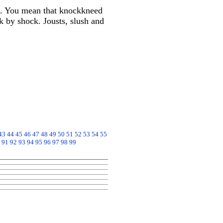
fe. You mean that knockkneed
 by shock. Jousts, slush and
43
44
45
46
47
48
49
50
51
52
53
54
55
91
92
93
94
95
96
97
98
99