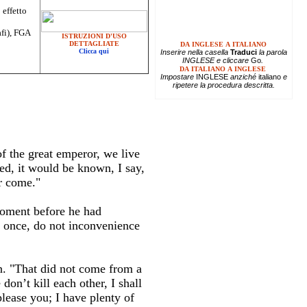
 effetto
afi), FGA
ISTRUZIONI D'USO
DETTAGLIATE
DA INGLESE A ITALIANO
Clicca qui
Inserire
nella casella
Traduci
la parola
INGLESE e cliccare
Go
.
DA ITALIANO A INGLESE
Impostare
INGLESE
anziché
italiano
e
ripetere la procedura descritta.
f the great emperor, we live
ed, it would be known, I say,
r come."
moment before he had
at once, do not inconvenience
n. "That did not come from a
on’t kill each other, I shall
lease you; I have plenty of