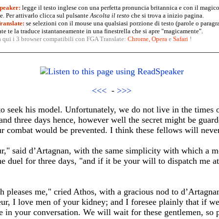
peaker:
legge il testo inglese con una perfetta pronuncia britannica e con il magico
. Per attivarlo clicca sul pulsante
Ascolta il testo
che si trova a inizio pagina.
anslate:
se selezioni con il mouse una qualsiasi porzione di testo (parole o paragr
te te la traduce istantaneamente in una finestrella che si apre "magicamente".
a qui i 3 browser compatibili con FGA Translate:
Chrome
,
Opera
e
Safari
!
<<<
-
>>>
 seek his model. Unfortunately, we do not live in the times o
; and three days hence, however well the secret might be guard
ur combat would be prevented. I think these fellows will neve
eur," said d’Artagnan, with the same simplicity with which a 
he duel for three days, "and if it be your will to dispatch me 
h pleases me," cried Athos, with a gracious nod to d’Artagna
, I love men of your kidney; and I foresee plainly that if we d
 in your conversation. We will wait for these gentlemen, so p