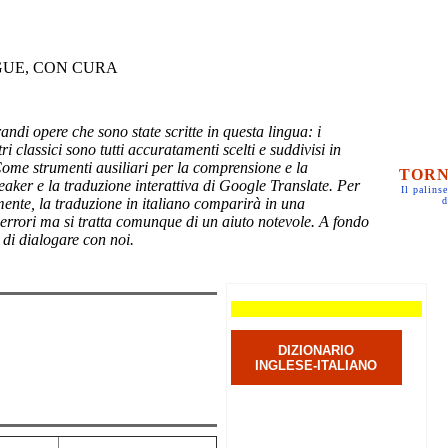
GUE, CON CURA
randi opere che sono state scritte in questa lingua: i
ri classici sono tutti accuratamenti scelti e suddivisi in
Come strumenti ausiliari per la comprensione e la
TORN
eaker e la traduzione interattiva di Google Translate. Per
Il palinse
mente, la traduzione in italiano comparirà in una
d
 errori ma si tratta comunque di un aiuto notevole. A fondo
 di dialogare con noi.
DIZIONARIO
INGLESE-ITALIANO