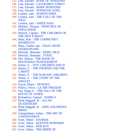
Lear, Edward - BOOK OF NONSENSE
Lear, Edward - LAUGHABLE LYRICS
Lear, Edward - MORE NONSENSE
Lear, Edward - NONSENSE SONG
London, Jack - MARTIN EDEN
London, Jack - THE CALL OF THE
WILD
London, Jack - WHITE FANG
Malthus, Thomas - PRINCIPLE OF
POPULATION
Marryat, Captain - THE CHILDREN OF
THE NEW FOREST
Marx, Karl - THE COMMUNIST
MANIFESTO
Mary, Charles and - TALES FROM
SHAKESPEARE
Melville, Hermann - MOBY DICK
Melville, Hermann - TYPEE
Mrs. Beeton - THE BOOK OF
HOUSEHOLD MANAGEMENT
Nesbit, E. - FIVE CHILDREN AND IT
Nesbit, E. - THE PHOENIX AND THE
CARPET
Nesbit, E. - THE RAILWAY CHILDREN
Nesbit, E. - THE STORY OF THE
AMULET
Pascal, Blaise - PENSEES
Pellico, Silvio - LE MIE PRIGIONI
Poe, Edgar A. - THE FALL OF THE
HOUSE OF USHER
Richardson, Samuel - PAMELA
Rider Haggard, H. - ALLAN
QUATERMAIN
Rider Haggard, H. - KING SOLOMON'S
MINES
Schopenhauer, Arthur - THE ART OF
CONTROVERSY
Scott, Walter - IVANHOE
Scott, Walter - QUENTIN DURWARD
Scott, Walter - ROB ROY
Scott, Walter - THE BRIDE OF