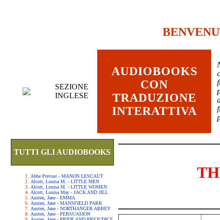
BENVENU
AUDIOBOOKS
c
CON
SEZIONE
INGLESE
TRADUZIONE
INTERATTIVA
TUTTI GLI AUDIOBOOKS
TH
Abbe Prevost - MANON LESCAUT
Alcott, Louisa M. - LITTLE MEN
Alcott, Louisa M. - LITTLE WOMEN
Alcott, Louisa May - JACK AND JILL
Austen, Jane - EMMA
Austen, Jane - MANSFIELD PARK
Austen, Jane - NORTHANGER ABBEY
Austen, Jane - PERSUASION
Austen, Jane - PRIDE AND PREJUDICE