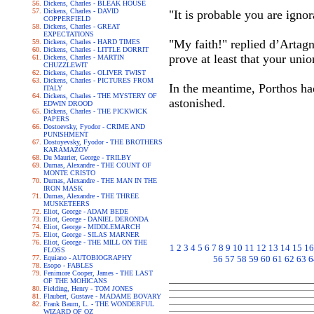
Dickens, Charles - BLEAK HOUSE
Dickens, Charles - DAVID
"It is probable you are ignora
COPPERFIELD
Dickens, Charles - GREAT
EXPECTATIONS
"My faith!" replied d’Artag
Dickens, Charles - HARD TIMES
Dickens, Charles - LITTLE DORRIT
prove at least that your uni
Dickens, Charles - MARTIN
CHUZZLEWIT
Dickens, Charles - OLIVER TWIST
Dickens, Charles - PICTURES FROM
In the meantime, Porthos ha
ITALY
Dickens, Charles - THE MYSTERY OF
astonished.
EDWIN DROOD
Dickens, Charles - THE PICKWICK
PAPERS
Dostoevsky, Fyodor - CRIME AND
PUNISHMENT
Dostoyevsky, Fyodor - THE BROTHERS
KARAMAZOV
Du Maurier, George - TRILBY
Dumas, Alexandre - THE COUNT OF
MONTE CRISTO
Dumas, Alexandre - THE MAN IN THE
IRON MASK
Dumas, Alexandre - THE THREE
MUSKETEERS
Eliot, George - ADAM BEDE
Eliot, George - DANIEL DERONDA
Eliot, George - MIDDLEMARCH
Eliot, George - SILAS MARNER
Eliot, George - THE MILL ON THE
1
2
3
4
5
6
7
8
9
10
11
12
13
14
15
16
FLOSS
Equiano - AUTOBIOGRAPHY
56
57
58
59
60
61
62
63
6
Esopo - FABLES
Fenimore Cooper, James - THE LAST
OF THE MOHICANS
Fielding, Henry - TOM JONES
Flaubert, Gustave - MADAME BOVARY
Frank Baum, L. - THE WONDERFUL
WIZARD OF OZ