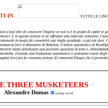
TI IN
TUTTE LE LIN
Non si può dire di conoscere l'inglese se non si è in grado di capire le g
lassici. E in questa sezione te ne offriamo una notevole selezione. I nost
frammenti in modo da consentirti uno studio graduale, a piccole dosi. 
pronuncia trovi il dizionario di Babylon, il lettore automatico di ReadSp
attivarla basta selezionare una porzione qualsiasi di testo e, immediata
finestrella. Essendo una traduzione automatica ci potranno essere degli
pagina trovi poi
la consueta sezione di commenti Disqus che ti permette
E THREE MUSKETEERS
Alexandre Dumas
tooltip on/off