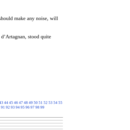
should make any noise, will
 d’Artagnan, stood quite
43
44
45
46
47
48
49
50
51
52
53
54
55
91
92
93
94
95
96
97
98
99