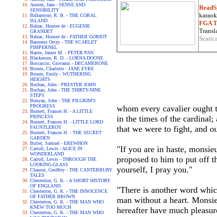
Austen, Jane - SENSE AND
ReadS
SENSIBILITY
karaoke
Ballantyne, R. B. - THE CORAL
ISLAND
FGA Tr
Balzac, Honore de - EUGENIE
Transla
GRANDET
Balzac, Honore de - FATHER GORIOT
Scaric
Baroness Orczy - THE SCARLET
PIMPERNEL
Barrie, James M. - PETER PAN
Blackmore, R. D. - LORNA DOONE
Boccaccio, Giovanni - DECAMERONE
Bronte, Charlotte - JANE EYRE
Bronte, Emily - WUTHERING
HEIGHTS
Buchan, John - PRESTER JOHN
Buchan, John - THE THIRTY-NINE
STEPS
Bunyan, John - THE PILGRIM'S
PROGRESS
whom every cavalier ought to
Burnett, Frances H. - A LITTLE
PRINCESS
in the times of the cardinal
Burnett, Frances H. - LITTLE LORD
that we were to fight, and o
FAUNTLEROY
Burnett, Frances H. - THE SECRET
GARDEN
Butler, Samuel - EREWHON
"If you are in haste, monsi
Carroll, Lewis - ALICE IN
WONDERLAND
proposed to him to put off t
Carroll, Lewis - THROUGH THE
LOOKING-GLASS
yourself, I pray you."
Chaucer, Geoffrey - THE CANTERBURY
TALES
Chesterton, G. K. - A SHORT HISTORY
OF ENGLAND
"There is another word whic
Chesterton, G. K. - THE INNOCENCE
OF FATHER BROWN
man without a heart. Monsieur
Chesterton, G. K. - THE MAN WHO
KNEW TOO MUCH
hereafter have much pleasure
Chesterton, G. K. - THE MAN WHO