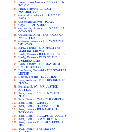
Frazer, James George - THE GOLDEN
BOUGH
Freud, Sigmund - DREAM
PSYCHOLOGY
Galsworthy, John - THE FORSYTE
SAGA
Gilbert and Sullivan - PLAYS
Gogol - DEAD SOULS
Goldsmith, Oliver - SHE STOOPS TO
CONQUER
Goldsmith, Oliver - THE VICAR OF
WAKEFIELD
Grahame, Kenneth - THE WIND IN THE
WILLOWS
Hardy, Thomas - FAR FROM THE
MADDING CROWD
Hardy, Thomas - JUDE THE OBSCURE
Hardy, Thomas - TESS OF THE
D'URBERVILLES
Hardy, Thomas - THE MAYOR OF
CASTERBRIDGE
Hawthorne, Nathaniel - THE SCARLET
LETTER
Hobbes, Thomas - LEVIATHAN
Hope, Anthony - THE PRISONER OF
ZENDA
Hornung, E. W. - MR. JUSTICE
RAFFLES
Ibsen, Henrik - AN ENEMY OF THE
PEOPLE
Ibsen, Henrik - CASA DI BAMBOLA
Ibsen, Henrik - GHOSTS
Ibsen, Henrik - HEDDA GABLER
Ibsen, Henrik - JOHN GABRIEL
BORKMAN
Ibsen, Henrik - PILLARS OF SOCIETY
Ibsen, Henrik - ROSMERHOLM
Ibsen, Henrik - THE LADY FROM THE
SEA
Ibsen, Henrik - THE MASTER
BUILDER