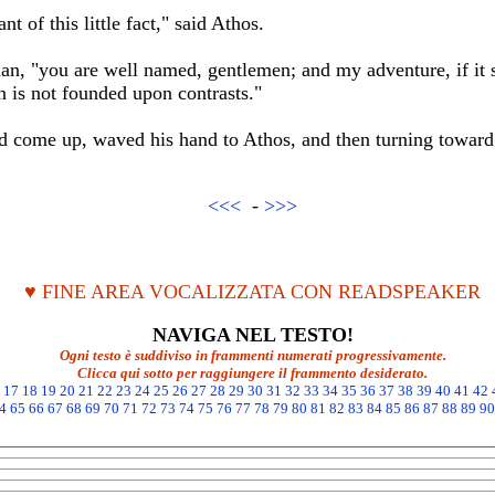
nt of this little fact," said Athos.
nan, "you are well named, gentlemen; and my adventure, if it 
on is not founded upon contrasts."
d come up, waved his hand to Athos, and then turning toward
<<<
-
>>>
♥ FINE AREA VOCALIZZATA CON READSPEAKER
NAVIGA NEL TESTO!
Ogni testo è suddiviso in frammenti numerati progressivamente.
Clicca qui sotto per raggiungere il frammento desiderato.
17
18
19
20
21
22
23
24
25
26
27
28
29
30
31
32
33
34
35
36
37
38
39
40
41
42
4
65
66
67
68
69
70
71
72
73
74
75
76
77
78
79
80
81
82
83
84
85
86
87
88
89
90