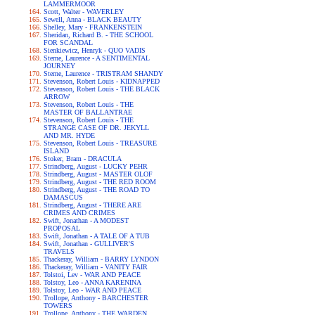
LAMMERMOOR
Scott, Walter - WAVERLEY
Sewell, Anna - BLACK BEAUTY
Shelley, Mary - FRANKENSTEIN
Sheridan, Richard B. - THE SCHOOL
FOR SCANDAL
Sienkiewicz, Henryk - QUO VADIS
Sterne, Laurence - A SENTIMENTAL
JOURNEY
Sterne, Laurence - TRISTRAM SHANDY
Stevenson, Robert Louis - KIDNAPPED
Stevenson, Robert Louis - THE BLACK
ARROW
Stevenson, Robert Louis - THE
MASTER OF BALLANTRAE
Stevenson, Robert Louis - THE
STRANGE CASE OF DR. JEKYLL
AND MR. HYDE
Stevenson, Robert Louis - TREASURE
ISLAND
Stoker, Bram - DRACULA
Strindberg, August - LUCKY PEHR
Strindberg, August - MASTER OLOF
Strindberg, August - THE RED ROOM
Strindberg, August - THE ROAD TO
DAMASCUS
Strindberg, August - THERE ARE
CRIMES AND CRIMES
Swift, Jonathan - A MODEST
PROPOSAL
Swift, Jonathan - A TALE OF A TUB
Swift, Jonathan - GULLIVER'S
TRAVELS
Thackeray, William - BARRY LYNDON
Thackeray, William - VANITY FAIR
Tolstoi, Lev - WAR AND PEACE
Tolstoy, Leo - ANNA KARENINA
Tolstoy, Leo - WAR AND PEACE
Trollope, Anthony - BARCHESTER
TOWERS
Trollope, Anthony - THE WARDEN