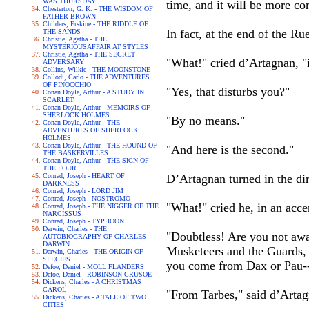
WAS THURSDAY
time, and it will be more cor
Chesterton, G. K. - THE WISDOM OF
FATHER BROWN
Childers, Erskine - THE RIDDLE OF
In fact, at the end of the R
THE SANDS
Christie, Agatha - THE
MYSTERIOUSAFFAIR AT STYLES
Christie, Agatha - THE SECRET
"What!" cried d’Artagnan, "i
ADVERSARY
Collins, Wilkie - THE MOONSTONE
Collodi, Carlo - THE ADVENTURES
OF PINOCCHIO
"Yes, that disturbs you?"
Conan Doyle, Arthur - A STUDY IN
SCARLET
Conan Doyle, Arthur - MEMOIRS OF
SHERLOCK HOLMES
"By no means."
Conan Doyle, Arthur - THE
ADVENTURES OF SHERLOCK
HOLMES
Conan Doyle, Arthur - THE HOUND OF
"And here is the second."
THE BASKERVILLES
Conan Doyle, Arthur - THE SIGN OF
THE FOUR
Conrad, Joseph - HEART OF
D’Artagnan turned in the di
DARKNESS
Conrad, Joseph - LORD JIM
Conrad, Joseph - NOSTROMO
"What!" cried he, in an acc
Conrad, Joseph - THE NIGGER OF THE
NARCISSUS
Conrad, Joseph - TYPHOON
Darwin, Charles - THE
"Doubtless! Are you not awa
AUTOBIOGRAPHY OF CHARLES
DARWIN
Musketeers and the Guards, a
Darwin, Charles - THE ORIGIN OF
SPECIES
you come from Dax or Pau-
Defoe, Daniel - MOLL FLANDERS
Defoe, Daniel - ROBINSON CRUSOE
Dickens, Charles - A CHRISTMAS
CAROL
"From Tarbes," said d’Artag
Dickens, Charles - A TALE OF TWO
CITIES