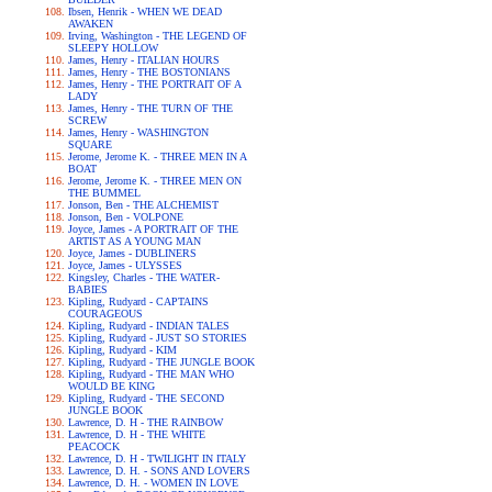
Ibsen, Henrik - WHEN WE DEAD
AWAKEN
Irving, Washington - THE LEGEND OF
SLEEPY HOLLOW
James, Henry - ITALIAN HOURS
James, Henry - THE BOSTONIANS
James, Henry - THE PORTRAIT OF A
LADY
James, Henry - THE TURN OF THE
SCREW
James, Henry - WASHINGTON
SQUARE
Jerome, Jerome K. - THREE MEN IN A
BOAT
Jerome, Jerome K. - THREE MEN ON
THE BUMMEL
Jonson, Ben - THE ALCHEMIST
Jonson, Ben - VOLPONE
Joyce, James - A PORTRAIT OF THE
ARTIST AS A YOUNG MAN
Joyce, James - DUBLINERS
Joyce, James - ULYSSES
Kingsley, Charles - THE WATER-
BABIES
Kipling, Rudyard - CAPTAINS
COURAGEOUS
Kipling, Rudyard - INDIAN TALES
Kipling, Rudyard - JUST SO STORIES
Kipling, Rudyard - KIM
Kipling, Rudyard - THE JUNGLE BOOK
Kipling, Rudyard - THE MAN WHO
WOULD BE KING
Kipling, Rudyard - THE SECOND
JUNGLE BOOK
Lawrence, D. H - THE RAINBOW
Lawrence, D. H - THE WHITE
PEACOCK
Lawrence, D. H - TWILIGHT IN ITALY
Lawrence, D. H. - SONS AND LOVERS
Lawrence, D. H. - WOMEN IN LOVE