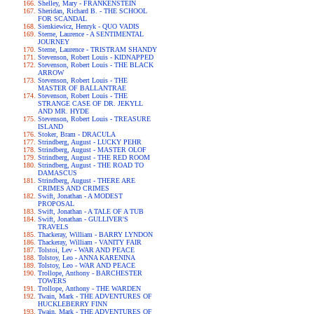
Shelley, Mary - FRANKENSTEIN
Sheridan, Richard B. - THE SCHOOL
FOR SCANDAL
Sienkiewicz, Henryk - QUO VADIS
Sterne, Laurence - A SENTIMENTAL
JOURNEY
Sterne, Laurence - TRISTRAM SHANDY
Stevenson, Robert Louis - KIDNAPPED
Stevenson, Robert Louis - THE BLACK
ARROW
Stevenson, Robert Louis - THE
MASTER OF BALLANTRAE
Stevenson, Robert Louis - THE
STRANGE CASE OF DR. JEKYLL
AND MR. HYDE
Stevenson, Robert Louis - TREASURE
ISLAND
Stoker, Bram - DRACULA
Strindberg, August - LUCKY PEHR
Strindberg, August - MASTER OLOF
Strindberg, August - THE RED ROOM
Strindberg, August - THE ROAD TO
DAMASCUS
Strindberg, August - THERE ARE
CRIMES AND CRIMES
Swift, Jonathan - A MODEST
PROPOSAL
Swift, Jonathan - A TALE OF A TUB
Swift, Jonathan - GULLIVER'S
TRAVELS
Thackeray, William - BARRY LYNDON
Thackeray, William - VANITY FAIR
Tolstoi, Lev - WAR AND PEACE
Tolstoy, Leo - ANNA KARENINA
Tolstoy, Leo - WAR AND PEACE
Trollope, Anthony - BARCHESTER
TOWERS
Trollope, Anthony - THE WARDEN
Twain, Mark - THE ADVENTURES OF
HUCKLEBERRY FINN
Twain, Mark - THE ADVENTURES OF