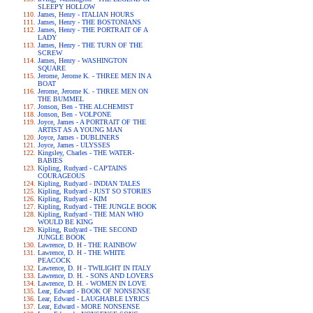
SLEEPY HOLLOW
James, Henry - ITALIAN HOURS
James, Henry - THE BOSTONIANS
James, Henry - THE PORTRAIT OF A
LADY
James, Henry - THE TURN OF THE
SCREW
James, Henry - WASHINGTON
SQUARE
Jerome, Jerome K. - THREE MEN IN A
BOAT
Jerome, Jerome K. - THREE MEN ON
THE BUMMEL
Jonson, Ben - THE ALCHEMIST
Jonson, Ben - VOLPONE
Joyce, James - A PORTRAIT OF THE
ARTIST AS A YOUNG MAN
Joyce, James - DUBLINERS
Joyce, James - ULYSSES
Kingsley, Charles - THE WATER-
BABIES
Kipling, Rudyard - CAPTAINS
COURAGEOUS
Kipling, Rudyard - INDIAN TALES
Kipling, Rudyard - JUST SO STORIES
Kipling, Rudyard - KIM
Kipling, Rudyard - THE JUNGLE BOOK
Kipling, Rudyard - THE MAN WHO
WOULD BE KING
Kipling, Rudyard - THE SECOND
JUNGLE BOOK
Lawrence, D. H - THE RAINBOW
Lawrence, D. H - THE WHITE
PEACOCK
Lawrence, D. H - TWILIGHT IN ITALY
Lawrence, D. H. - SONS AND LOVERS
Lawrence, D. H. - WOMEN IN LOVE
Lear, Edward - BOOK OF NONSENSE
Lear, Edward - LAUGHABLE LYRICS
Lear, Edward - MORE NONSENSE