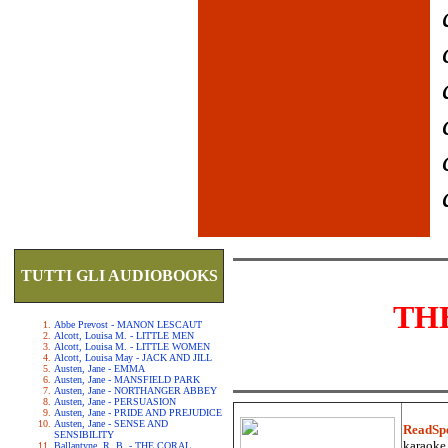
TUTTI GLI AUDIOBOOKS
TH
Abbe Prevost - MANON LESCAUT
Alcott, Louisa M. - LITTLE MEN
Alcott, Louisa M. - LITTLE WOMEN
Alcott, Louisa May - JACK AND JILL
Austen, Jane - EMMA
Austen, Jane - MANSFIELD PARK
Austen, Jane - NORTHANGER ABBEY
Austen, Jane - PERSUASION
Austen, Jane - PRIDE AND PREJUDICE
Austen, Jane - SENSE AND
ReadSp
SENSIBILITY
karaoke.
Ballantyne, R. B. - THE CORAL