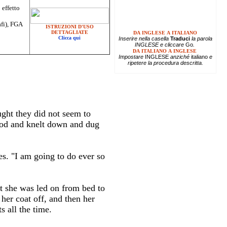
 effetto
afi), FGA
ISTRUZIONI D'USO
DETTAGLIATE
DA INGLESE A ITALIANO
Clicca qui
Inserire
nella casella
Traduci
la parola
INGLESE e cliccare
Go
.
DA ITALIANO A INGLESE
Impostare
INGLESE
anziché
italiano
e
ripetere la procedura descritta.
ught they did not seem to
ood and knelt down and dug
es. "I am going to do ever so
t she was led on from bed to
her coat off, and then her
 all the time.