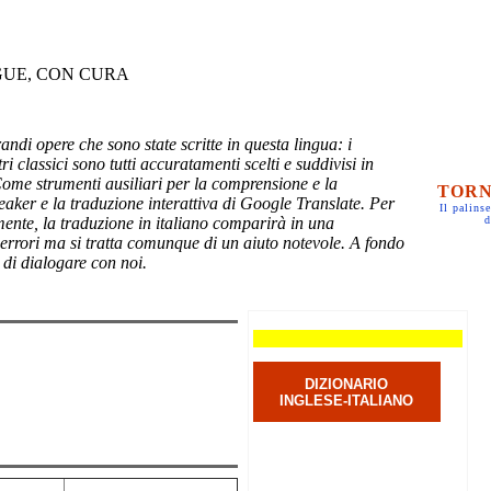
GUE, CON CURA
randi opere che sono state scritte in questa lingua: i
ri classici sono tutti accuratamenti scelti e suddivisi in
Come strumenti ausiliari per la comprensione e la
TORN
eaker e la traduzione interattiva di Google Translate. Per
Il palinse
mente, la traduzione in italiano comparirà in una
d
 errori ma si tratta comunque di un aiuto notevole. A fondo
 di dialogare con noi.
DIZIONARIO
INGLESE-ITALIANO