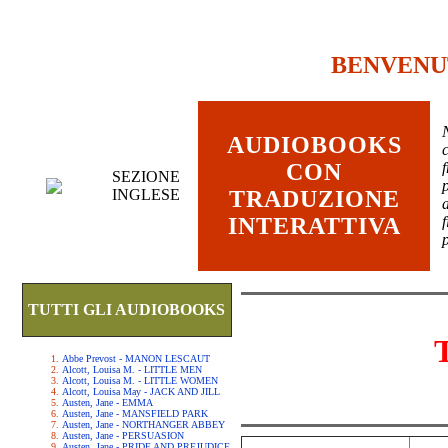
BENVENU
AUDIOBOOKS
c
CON
SEZIONE
INGLESE
TRADUZIONE
INTERATTIVA
TUTTI GLI AUDIOBOOKS
Abbe Prevost - MANON LESCAUT
Alcott, Louisa M. - LITTLE MEN
Alcott, Louisa M. - LITTLE WOMEN
Alcott, Louisa May - JACK AND JILL
Austen, Jane - EMMA
Austen, Jane - MANSFIELD PARK
Austen, Jane - NORTHANGER ABBEY
Austen, Jane - PERSUASION
Austen, Jane - PRIDE AND PREJUDICE