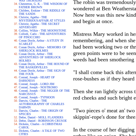
WAS THURSDAY
The robin was tremendously 
Chesterton, G. K. - THE WISDOM OF
FATHER BROWN
wondered at Ben Weatherstaff
Childers, Erskine - THE RIDDLE OF
Now here was this new kind 
THE SANDS
Christie, Agatha - THE
and begin at once.
MYSTERIOUSAFFAIR AT STYLES
Christie, Agatha - THE SECRET
ADVERSARY
Collins, Wilkie - THE MOONSTONE
Mistress Mary worked in her 
Collodi, Carlo - THE ADVENTURES
OF PINOCCHIO
remembering, and when she p
Conan Doyle, Arthur - A STUDY IN
SCARLET
had been working two or thre
Conan Doyle, Arthur - MEMOIRS OF
SHERLOCK HOLMES
green points were to be seen
Conan Doyle, Arthur - THE
ADVENTURES OF SHERLOCK
weeds had been smothering 
HOLMES
Conan Doyle, Arthur - THE HOUND OF
THE BASKERVILLES
Conan Doyle, Arthur - THE SIGN OF
"I shall come back this afte
THE FOUR
Conrad, Joseph - HEART OF
rose-bushes as if they heard 
DARKNESS
Conrad, Joseph - LORD JIM
Conrad, Joseph - NOSTROMO
Then she ran lightly across 
Conrad, Joseph - THE NIGGER OF THE
NARCISSUS
red cheeks and such bright e
Conrad, Joseph - TYPHOON
Darwin, Charles - THE
AUTOBIOGRAPHY OF CHARLES
DARWIN
"Two pieces o' meat an' two h
Darwin, Charles - THE ORIGIN OF
SPECIES
skippin'-rope's done for thee
Defoe, Daniel - MOLL FLANDERS
Defoe, Daniel - ROBINSON CRUSOE
Dickens, Charles - A CHRISTMAS
CAROL
In the course of her digging
Dickens, Charles - A TALE OF TWO
CITIES