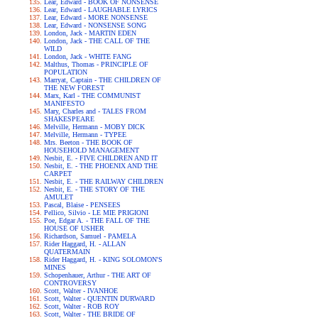
Lear, Edward - BOOK OF NONSENSE
Lear, Edward - LAUGHABLE LYRICS
Lear, Edward - MORE NONSENSE
Lear, Edward - NONSENSE SONG
London, Jack - MARTIN EDEN
London, Jack - THE CALL OF THE
WILD
London, Jack - WHITE FANG
Malthus, Thomas - PRINCIPLE OF
POPULATION
Marryat, Captain - THE CHILDREN OF
THE NEW FOREST
Marx, Karl - THE COMMUNIST
MANIFESTO
Mary, Charles and - TALES FROM
SHAKESPEARE
Melville, Hermann - MOBY DICK
Melville, Hermann - TYPEE
Mrs. Beeton - THE BOOK OF
HOUSEHOLD MANAGEMENT
Nesbit, E. - FIVE CHILDREN AND IT
Nesbit, E. - THE PHOENIX AND THE
CARPET
Nesbit, E. - THE RAILWAY CHILDREN
Nesbit, E. - THE STORY OF THE
AMULET
Pascal, Blaise - PENSEES
Pellico, Silvio - LE MIE PRIGIONI
Poe, Edgar A. - THE FALL OF THE
HOUSE OF USHER
Richardson, Samuel - PAMELA
Rider Haggard, H. - ALLAN
QUATERMAIN
Rider Haggard, H. - KING SOLOMON'S
MINES
Schopenhauer, Arthur - THE ART OF
CONTROVERSY
Scott, Walter - IVANHOE
Scott, Walter - QUENTIN DURWARD
Scott, Walter - ROB ROY
Scott, Walter - THE BRIDE OF