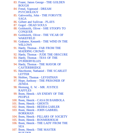
Frazer, James George - THE GOLDEN
BOUGH
Freud, Sigmund - DREAM
PSYCHOLOGY
Galsworthy, John - THE FORSYTE
SAGA
Gilbert and Sullivan - PLAYS
Gogol - DEAD SOULS
Goldsmith, Oliver - SHE STOOPS TO
CONQUER
Goldsmith, Oliver - THE VICAR OF
WAKEFIELD
Grahame, Kenneth - THE WIND IN THE
WILLOWS
Hardy, Thomas - FAR FROM THE
MADDING CROWD
Hardy, Thomas - JUDE THE OBSCURE
Hardy, Thomas - TESS OF THE
D'URBERVILLES
Hardy, Thomas - THE MAYOR OF
CASTERBRIDGE
Hawthorne, Nathaniel - THE SCARLET
LETTER
Hobbes, Thomas - LEVIATHAN
Hope, Anthony - THE PRISONER OF
ZENDA
Hornung, E. W. - MR. JUSTICE
RAFFLES
Ibsen, Henrik - AN ENEMY OF THE
PEOPLE
Ibsen, Henrik - CASA DI BAMBOLA
Ibsen, Henrik - GHOSTS
Ibsen, Henrik - HEDDA GABLER
Ibsen, Henrik - JOHN GABRIEL
BORKMAN
Ibsen, Henrik - PILLARS OF SOCIETY
Ibsen, Henrik - ROSMERHOLM
Ibsen, Henrik - THE LADY FROM THE
SEA
Ibsen, Henrik - THE MASTER
BUILDER