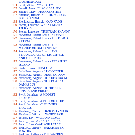
LAMMERMOOR
Scott, Walter - WAVERLEY
Sewell, Anna - BLACK BEAUTY
Shelley, Mary - FRANKENSTEIN
Sheridan, Richard B. - THE SCHOOL
FOR SCANDAL
Sienkiewicz, Henryk - QUO VADIS
Sterne, Laurence - A SENTIMENTAL
JOURNEY
Sterne, Laurence - TRISTRAM SHANDY
Stevenson, Robert Louis - KIDNAPPED
Stevenson, Robert Louis - THE BLACK
ARROW
Stevenson, Robert Louis - THE
MASTER OF BALLANTRAE
Stevenson, Robert Louis - THE
STRANGE CASE OF DR. JEKYLL
AND MR. HYDE
Stevenson, Robert Louis - TREASURE
ISLAND
Stoker, Bram - DRACULA
Strindberg, August - LUCKY PEHR
Strindberg, August - MASTER OLOF
Strindberg, August - THE RED ROOM
Strindberg, August - THE ROAD TO
DAMASCUS
Strindberg, August - THERE ARE
CRIMES AND CRIMES
Swift, Jonathan - A MODEST
PROPOSAL
Swift, Jonathan - A TALE OF A TUB
Swift, Jonathan - GULLIVER'S
TRAVELS
Thackeray, William - BARRY LYNDON
Thackeray, William - VANITY FAIR
Tolstoi, Lev - WAR AND PEACE
Tolstoy, Leo - ANNA KARENINA
Tolstoy, Leo - WAR AND PEACE
Trollope, Anthony - BARCHESTER
TOWERS
Trollope, Anthony - THE WARDEN