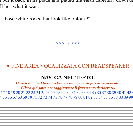
 put it back in its place and patted the earth carefully down o
l her what it was.
e those white roots that look like onions?"
<<<
-
>>>
♥ FINE AREA VOCALIZZATA CON READSPEAKER
NAVIGA NEL TESTO!
Ogni testo è suddiviso in frammenti numerati progressivamente.
Clicca qui sotto per raggiungere il frammento desiderato.
17
18
19
20
21
22
23
24
25
26
27
28
29
30
31
32
33
34
35
36
37
38
39
40
41
42
4
65
66
67
68
69
70
71
72
73
74
75
76
77
78
79
80
81
82
83
84
85
86
87
88
89
90