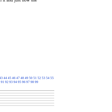
n it and just now she
43
44
45
46
47
48
49
50
51
52
53
54
55
91
92
93
94
95
96
97
98
99