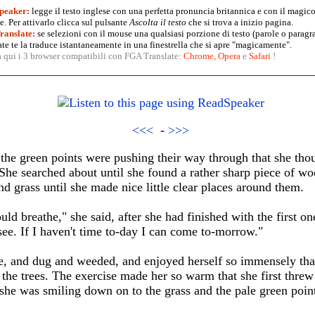
peaker:
legge il testo inglese con una perfetta pronuncia britannica e con il magico
. Per attivarlo clicca sul pulsante
Ascolta il testo
che si trova a inizio pagina.
anslate:
se selezioni con il mouse una qualsiasi porzione di testo (parole o paragr
te te la traduce istantaneamente in una finestrella che si apre "magicamente".
a qui i 3 browser compatibili con FGA Translate:
Chrome
,
Opera
e
Safari
!
<<<
-
>>>
the green points were pushing their way through that she tho
he searched about until she found a rather sharp piece of w
 grass until she made nice little clear places around them.
ld breathe," she said, after she had finished with the first on
 see. If I haven't time to-day I can come to-morrow."
e, and dug and weeded, and enjoyed herself so immensely tha
 the trees. The exercise made her so warm that she first threw 
she was smiling down on to the grass and the pale green points