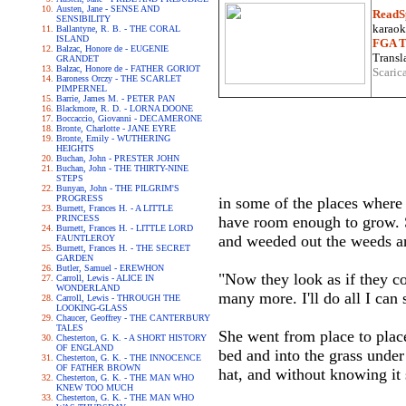
Austen, Jane - SENSE AND
ReadS
SENSIBILITY
karaoke
Ballantyne, R. B. - THE CORAL
ISLAND
FGA Tr
Balzac, Honore de - EUGENIE
Transla
GRANDET
Balzac, Honore de - FATHER GORIOT
Scaric
Baroness Orczy - THE SCARLET
PIMPERNEL
Barrie, James M. - PETER PAN
Blackmore, R. D. - LORNA DOONE
Boccaccio, Giovanni - DECAMERONE
Bronte, Charlotte - JANE EYRE
Bronte, Emily - WUTHERING
HEIGHTS
Buchan, John - PRESTER JOHN
Buchan, John - THE THIRTY-NINE
STEPS
Bunyan, John - THE PILGRIM'S
PROGRESS
in some of the places where 
Burnett, Frances H. - A LITTLE
PRINCESS
have room enough to grow. S
Burnett, Frances H. - LITTLE LORD
and weeded out the weeds and
FAUNTLEROY
Burnett, Frances H. - THE SECRET
GARDEN
Butler, Samuel - EREWHON
"Now they look as if they cou
Carroll, Lewis - ALICE IN
WONDERLAND
many more. I'll do all I can
Carroll, Lewis - THROUGH THE
LOOKING-GLASS
Chaucer, Geoffrey - THE CANTERBURY
TALES
She went from place to plac
Chesterton, G. K. - A SHORT HISTORY
OF ENGLAND
bed and into the grass under
Chesterton, G. K. - THE INNOCENCE
OF FATHER BROWN
hat, and without knowing it 
Chesterton, G. K. - THE MAN WHO
KNEW TOO MUCH
Chesterton, G. K. - THE MAN WHO