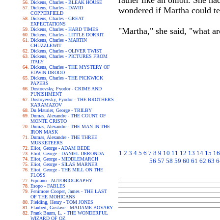
rather like an onion. She had
Dickens, Charles - BLEAK HOUSE
Dickens, Charles - DAVID
wondered if Martha could tel
COPPERFIELD
Dickens, Charles - GREAT
EXPECTATIONS
"Martha," she said, "what ar
Dickens, Charles - HARD TIMES
Dickens, Charles - LITTLE DORRIT
Dickens, Charles - MARTIN
CHUZZLEWIT
Dickens, Charles - OLIVER TWIST
Dickens, Charles - PICTURES FROM
ITALY
Dickens, Charles - THE MYSTERY OF
EDWIN DROOD
Dickens, Charles - THE PICKWICK
PAPERS
Dostoevsky, Fyodor - CRIME AND
PUNISHMENT
Dostoyevsky, Fyodor - THE BROTHERS
KARAMAZOV
Du Maurier, George - TRILBY
Dumas, Alexandre - THE COUNT OF
MONTE CRISTO
Dumas, Alexandre - THE MAN IN THE
IRON MASK
Dumas, Alexandre - THE THREE
MUSKETEERS
Eliot, George - ADAM BEDE
1
2
3
4
5
6
7
8
9
10
11
12
13
14
15
16
Eliot, George - DANIEL DERONDA
Eliot, George - MIDDLEMARCH
56
57
58
59
60
61
62
63
6
Eliot, George - SILAS MARNER
Eliot, George - THE MILL ON THE
FLOSS
Equiano - AUTOBIOGRAPHY
Esopo - FABLES
Fenimore Cooper, James - THE LAST
OF THE MOHICANS
Fielding, Henry - TOM JONES
Flaubert, Gustave - MADAME BOVARY
Frank Baum, L. - THE WONDERFUL
WIZARD OF OZ