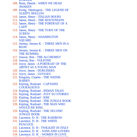
Ibsen, Henrik - WHEN WE DEAD
AWAKEN
Irving, Washington - THE LEGEND OF
SLEEPY HOLLOW
James, Henry - ITALIAN HOURS
James, Henry - THE BOSTONIANS
James, Henry - THE PORTRAIT OF A
LADY
James, Henry - THE TURN OF THE
SCREW
James, Henry - WASHINGTON
SQUARE
Jerome, Jerome K. - THREE MEN IN A
BOAT
Jerome, Jerome K. - THREE MEN ON
THE BUMMEL
Jonson, Ben - THE ALCHEMIST
Jonson, Ben - VOLPONE
Joyce, James - A PORTRAIT OF THE
ARTIST AS A YOUNG MAN
Joyce, James - DUBLINERS
Joyce, James - ULYSSES
Kingsley, Charles - THE WATER-
BABIES
Kipling, Rudyard - CAPTAINS
COURAGEOUS
Kipling, Rudyard - INDIAN TALES
Kipling, Rudyard - JUST SO STORIES
Kipling, Rudyard - KIM
Kipling, Rudyard - THE JUNGLE BOOK
Kipling, Rudyard - THE MAN WHO
WOULD BE KING
Kipling, Rudyard - THE SECOND
JUNGLE BOOK
Lawrence, D. H - THE RAINBOW
Lawrence, D. H - THE WHITE
PEACOCK
Lawrence, D. H - TWILIGHT IN ITALY
Lawrence, D. H. - SONS AND LOVERS
Lawrence, D. H. - WOMEN IN LOVE