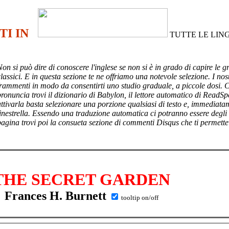
TI IN
TUTTE LE LIN
Non si può dire di conoscere l'inglese se non si è in grado di capire le g
lassici. E in questa sezione te ne offriamo una notevole selezione. I nost
frammenti in modo da consentirti uno studio graduale, a piccole dosi. 
pronuncia trovi il dizionario di Babylon, il lettore automatico di ReadSp
attivarla basta selezionare una porzione qualsiasi di testo e, immediata
finestrella. Essendo una traduzione automatica ci potranno essere degli
pagina trovi poi
la consueta sezione di commenti Disqus che ti permette
THE SECRET GARDEN
Frances H. Burnett
tooltip on/off