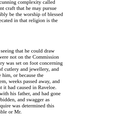
 cunning complexity called
nt craft that he may pursue
libly be the worship of blessed
ated in that religion is the
seeing that he could draw
 were not on the Commission
iry was set on foot concerning
f cutlery and jewellery, and
e him, or because the
hem, weeks passed away, and
t it had caused in Raveloe.
with his father, and had gone
orbidden, and swagger as
Squire was determined this
mble or Mr.