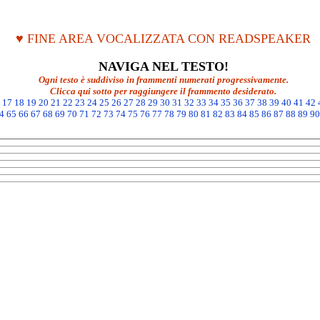
♥ FINE AREA VOCALIZZATA CON READSPEAKER
NAVIGA NEL TESTO!
Ogni testo è suddiviso in frammenti numerati progressivamente.
Clicca qui sotto per raggiungere il frammento desiderato.
17
18
19
20
21
22
23
24
25
26
27
28
29
30
31
32
33
34
35
36
37
38
39
40
41
42
4
65
66
67
68
69
70
71
72
73
74
75
76
77
78
79
80
81
82
83
84
85
86
87
88
89
90