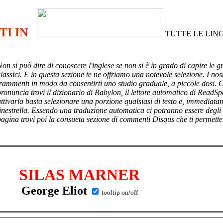
TI IN
TUTTE LE LIN
Non si può dire di conoscere l'inglese se non si è in grado di capire le g
lassici. E in questa sezione te ne offriamo una notevole selezione. I nost
frammenti in modo da consentirti uno studio graduale, a piccole dosi. 
pronuncia trovi il dizionario di Babylon, il lettore automatico di ReadSp
attivarla basta selezionare una porzione qualsiasi di testo e, immediata
finestrella. Essendo una traduzione automatica ci potranno essere degli
pagina trovi poi
la consueta sezione di commenti Disqus che ti permette
SILAS MARNER
George Eliot
tooltip on/off