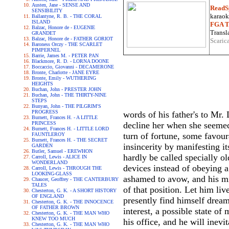
Austen, Jane - SENSE AND
ReadS
SENSIBILITY
karaoke
Ballantyne, R. B. - THE CORAL
ISLAND
FGA Tr
Balzac, Honore de - EUGENIE
Transla
GRANDET
Balzac, Honore de - FATHER GORIOT
Scaric
Baroness Orczy - THE SCARLET
PIMPERNEL
Barrie, James M. - PETER PAN
Blackmore, R. D. - LORNA DOONE
Boccaccio, Giovanni - DECAMERONE
Bronte, Charlotte - JANE EYRE
Bronte, Emily - WUTHERING
HEIGHTS
Buchan, John - PRESTER JOHN
Buchan, John - THE THIRTY-NINE
STEPS
Bunyan, John - THE PILGRIM'S
PROGRESS
words of his father's to Mr
Burnett, Frances H. - A LITTLE
PRINCESS
decline her when she seemed 
Burnett, Frances H. - LITTLE LORD
turn of fortune, some favou
FAUNTLEROY
Burnett, Frances H. - THE SECRET
insincerity by manifesting i
GARDEN
Butler, Samuel - EREWHON
hardly be called specially o
Carroll, Lewis - ALICE IN
WONDERLAND
devices instead of obeying a
Carroll, Lewis - THROUGH THE
LOOKING-GLASS
ashamed to avow, and his min
Chaucer, Geoffrey - THE CANTERBURY
TALES
of that position. Let him liv
Chesterton, G. K. - A SHORT HISTORY
OF ENGLAND
presently find himself dream
Chesterton, G. K. - THE INNOCENCE
OF FATHER BROWN
interest, a possible state of
Chesterton, G. K. - THE MAN WHO
KNEW TOO MUCH
his office, and he will inevi
Chesterton, G. K. - THE MAN WHO