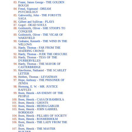
Frazer, James George - THE GOLDEN
BOUGH
Freud, Sigmund - DREAM
PSYCHOLOGY
Galsworthy, John - THE FORSYTE
SAGA
Gilbert and Sullivan - PLAYS
Gogol - DEAD SOULS
Goldsmith, Oliver - SHE STOOPS TO
CONQUER
Goldsmith, Oliver - THE VICAR OF
WAKEFIELD
Grahame, Kenneth - THE WIND IN THE
WILLOWS
Hardy, Thomas - FAR FROM THE
MADDING CROWD
Hardy, Thomas - JUDE THE OBSCURE
Hardy, Thomas - TESS OF THE
D'URBERVILLES
Hardy, Thomas - THE MAYOR OF
CASTERBRIDGE
Hawthorne, Nathaniel - THE SCARLET
LETTER
Hobbes, Thomas - LEVIATHAN
Hope, Anthony - THE PRISONER OF
ZENDA
Hornung, E. W. - MR. JUSTICE
RAFFLES
Ibsen, Henrik - AN ENEMY OF THE
PEOPLE
Ibsen, Henrik - CASA DI BAMBOLA
Ibsen, Henrik - GHOSTS
Ibsen, Henrik - HEDDA GABLER
Ibsen, Henrik - JOHN GABRIEL
BORKMAN
Ibsen, Henrik - PILLARS OF SOCIETY
Ibsen, Henrik - ROSMERHOLM
Ibsen, Henrik - THE LADY FROM THE
SEA
Ibsen, Henrik - THE MASTER
BUILDER