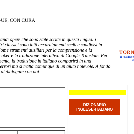
GUE, CON CURA
randi opere che sono state scritte in questa lingua: i
ri classici sono tutti accuratamenti scelti e suddivisi in
Come strumenti ausiliari per la comprensione e la
TORN
eaker e la traduzione interattiva di Google Translate. Per
Il palinse
mente, la traduzione in italiano comparirà in una
d
 errori ma si tratta comunque di un aiuto notevole. A fondo
 di dialogare con noi.
DIZIONARIO
INGLESE-ITALIANO