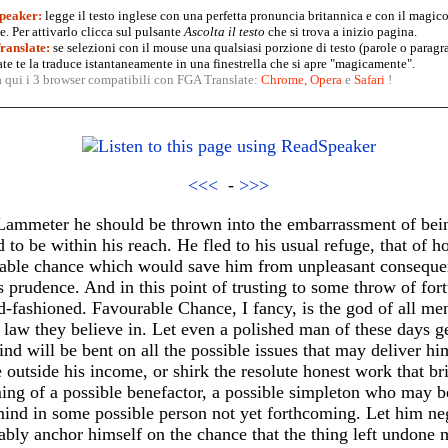
peaker:
legge il testo inglese con una perfetta pronuncia britannica e con il magico
. Per attivarlo clicca sul pulsante
Ascolta il testo
che si trova a inizio pagina.
anslate:
se selezioni con il mouse una qualsiasi porzione di testo (parole o paragr
te te la traduce istantaneamente in una finestrella che si apre "magicamente".
a qui i 3 browser compatibili con FGA Translate:
Chrome
,
Opera
e
Safari
!
<<<
-
>>>
. Lammeter he should be thrown into the embarrassment of bein
to be within his reach. He fled to his usual refuge, that of 
rable chance which would save him from unpleasant consequen
ts prudence. And in this point of trusting to some throw of for
ld-fashioned. Favourable Chance, I fancy, is the god of all m
 law they believe in. Let even a polished man of these days get
d will be bent on all the possible issues that may deliver him
e outside his income, or shirk the resolute honest work that b
ing of a possible benefactor, a possible simpleton who may be
 mind in some possible person not yet forthcoming. Let him neg
tably anchor himself on the chance that the thing left undone 