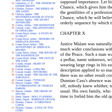
WAS THURSDAY
supposed importance. Let hi
Chesterton, G. K. - THE WISDOM OF
FATHER BROWN
Chance, which gives him the 
Childers, Erskine - THE RIDDLE OF
the gentilities of a professi
THE SANDS
Christie, Agatha - THE
Chance, which he will believe
MYSTERIOUSAFFAIR AT STYLES
Christie, Agatha - THE SECRET
orderly sequence by which th
ADVERSARY
Collins, Wilkie - THE MOONSTONE
Collodi, Carlo - THE ADVENTURES
OF PINOCCHIO
CHAPTER X
Conan Doyle, Arthur - A STUDY IN
SCARLET
Conan Doyle, Arthur - MEMOIRS OF
SHERLOCK HOLMES
Justice Malam was naturally
Conan Doyle, Arthur - THE
ADVENTURES OF SHERLOCK
much wider conclusions wit
HOLMES
Conan Doyle, Arthur - THE HOUND OF
of the Peace. Such a man was
THE BASKERVILLES
Conan Doyle, Arthur - THE SIGN OF
a pedlar, name unknown, with
THE FOUR
Conrad, Joseph - HEART OF
wearing large rings in his e
DARKNESS
description applied to so m
Conrad, Joseph - LORD JIM
Conrad, Joseph - NOSTROMO
there was no other result co
Conrad, Joseph - THE NIGGER OF THE
NARCISSUS
Dunstan Cass's absence was h
Conrad, Joseph - TYPHOON
Darwin, Charles - THE
off, nobody knew whither, to
AUTOBIOGRAPHY OF CHARLES
DARWIN
usual. His own family, who e
Darwin, Charles - THE ORIGIN OF
SPECIES
time to forbid him the old 
Defoe, Daniel - MOLL FLANDERS
Defoe, Daniel - ROBINSON CRUSOE
Dickens, Charles - A CHRISTMAS
CAROL
Dickens, Charles - A TALE OF TWO
CITIES