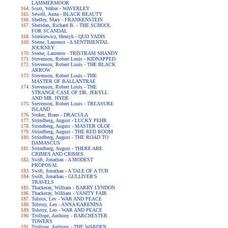
LAMMERMOOR
Scott, Walter - WAVERLEY
Sewell, Anna - BLACK BEAUTY
Shelley, Mary - FRANKENSTEIN
Sheridan, Richard B. - THE SCHOOL
FOR SCANDAL
Sienkiewicz, Henryk - QUO VADIS
Sterne, Laurence - A SENTIMENTAL
JOURNEY
Sterne, Laurence - TRISTRAM SHANDY
Stevenson, Robert Louis - KIDNAPPED
Stevenson, Robert Louis - THE BLACK
ARROW
Stevenson, Robert Louis - THE
MASTER OF BALLANTRAE
Stevenson, Robert Louis - THE
STRANGE CASE OF DR. JEKYLL
AND MR. HYDE
Stevenson, Robert Louis - TREASURE
ISLAND
Stoker, Bram - DRACULA
Strindberg, August - LUCKY PEHR
Strindberg, August - MASTER OLOF
Strindberg, August - THE RED ROOM
Strindberg, August - THE ROAD TO
DAMASCUS
Strindberg, August - THERE ARE
CRIMES AND CRIMES
Swift, Jonathan - A MODEST
PROPOSAL
Swift, Jonathan - A TALE OF A TUB
Swift, Jonathan - GULLIVER'S
TRAVELS
Thackeray, William - BARRY LYNDON
Thackeray, William - VANITY FAIR
Tolstoi, Lev - WAR AND PEACE
Tolstoy, Leo - ANNA KARENINA
Tolstoy, Leo - WAR AND PEACE
Trollope, Anthony - BARCHESTER
TOWERS
Trollope, Anthony - THE WARDEN