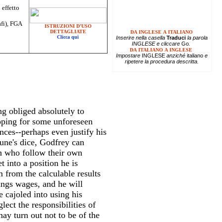
 effetto
afi), FGA
ISTRUZIONI D'USO
DETTAGLIATE
DA INGLESE A ITALIANO
Clicca qui
Inserire
nella casella
Traduci
la parola
INGLESE e cliccare
Go
.
DA ITALIANO A INGLESE
Impostare
INGLESE
anziché
italiano
e
ripetere la procedura descritta.
g obliged absolutely to
hoping for some unforeseen
ces--perhaps even justify his
tune's dice, Godfrey can
en who follow their own
 into a position he is
 from the calculable results
rings wages, and he will
 cajoled into using his
lect the responsibilities of
may turn out not to be of the