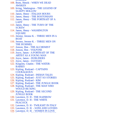
Ibsen, Henrik - WHEN WE DEAD
AWAKEN
Irving, Washington - THE LEGEND OF
SLEEPY HOLLOW
James, Henry - ITALIAN HOURS
James, Henry - THE BOSTONIANS
James, Henry - THE PORTRAIT OF A
LADY
James, Henry - THE TURN OF THE
SCREW
James, Henry - WASHINGTON
SQUARE
Jerome, Jerome K. - THREE MEN IN A
BOAT
Jerome, Jerome K. - THREE MEN ON
THE BUMMEL
Jonson, Ben - THE ALCHEMIST
Jonson, Ben - VOLPONE
Joyce, James - A PORTRAIT OF THE
ARTIST AS A YOUNG MAN
Joyce, James - DUBLINERS
Joyce, James - ULYSSES
Kingsley, Charles - THE WATER-
BABIES
Kipling, Rudyard - CAPTAINS
COURAGEOUS
Kipling, Rudyard - INDIAN TALES
Kipling, Rudyard - JUST SO STORIES
Kipling, Rudyard - KIM
Kipling, Rudyard - THE JUNGLE BOOK
Kipling, Rudyard - THE MAN WHO
WOULD BE KING
Kipling, Rudyard - THE SECOND
JUNGLE BOOK
Lawrence, D. H - THE RAINBOW
Lawrence, D. H - THE WHITE
PEACOCK
Lawrence, D. H - TWILIGHT IN ITALY
Lawrence, D. H. - SONS AND LOVERS
Lawrence, D. H. - WOMEN IN LOVE