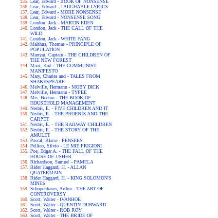
Lear, Edward - BOOK OF NONSENSE
Lear, Edward - LAUGHABLE LYRICS
Lear, Edward - MORE NONSENSE
Lear, Edward - NONSENSE SONG
London, Jack - MARTIN EDEN
London, Jack - THE CALL OF THE
WILD
London, Jack - WHITE FANG
Malthus, Thomas - PRINCIPLE OF
POPULATION
Marryat, Captain - THE CHILDREN OF
THE NEW FOREST
Marx, Karl - THE COMMUNIST
MANIFESTO
Mary, Charles and - TALES FROM
SHAKESPEARE
Melville, Hermann - MOBY DICK
Melville, Hermann - TYPEE
Mrs. Beeton - THE BOOK OF
HOUSEHOLD MANAGEMENT
Nesbit, E. - FIVE CHILDREN AND IT
Nesbit, E. - THE PHOENIX AND THE
CARPET
Nesbit, E. - THE RAILWAY CHILDREN
Nesbit, E. - THE STORY OF THE
AMULET
Pascal, Blaise - PENSEES
Pellico, Silvio - LE MIE PRIGIONI
Poe, Edgar A. - THE FALL OF THE
HOUSE OF USHER
Richardson, Samuel - PAMELA
Rider Haggard, H. - ALLAN
QUATERMAIN
Rider Haggard, H. - KING SOLOMON'S
MINES
Schopenhauer, Arthur - THE ART OF
CONTROVERSY
Scott, Walter - IVANHOE
Scott, Walter - QUENTIN DURWARD
Scott, Walter - ROB ROY
Scott, Walter - THE BRIDE OF