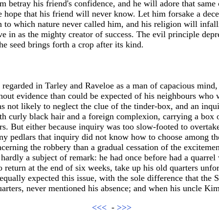
m betray his friend's confidence, and he will adore that same
hope that his friend will never know. Let him forsake a dece
on to which nature never called him, and his religion will infal
 in as the mighty creator of success. The evil principle deprec
e seed brings forth a crop after its kind.
 regarded in Tarley and Raveloe as a man of capacious mind, 
hout evidence than could be expected of his neighbours who
 not likely to neglect the clue of the tinder-box, and an inqu
 curly black hair and a foreign complexion, carrying a box o
ars. But either because inquiry was too slow-footed to overtak
any pedlars that inquiry did not know how to choose among t
ncerning the robbery than a gradual cessation of the excitemen
ardly a subject of remark: he had once before had a quarrel 
 return at the end of six weeks, take up his old quarters unf
qually expected this issue, with the sole difference that the 
quarters, never mentioned his absence; and when his uncle Ki
<<<
-
>>>