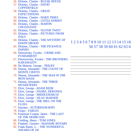
Dickens, Charles - BLEAK HOUSE
Dickens, Charles - DAVID
COPPERFIELD
Dickens, Charles - GREAT
EXPECTATIONS
Dickens, Charles - HARD TIMES
Dickens, Charles - LITTLE DORRIT
Dickens, Charles - MARTIN
CHUZZLEWIT
Dickens, Charles - OLIVER TWIST
Dickens, Charles - PICTURES FROM
ITALY
Dickens, Charles - THE MYSTERY OF
1
2
3
4
5
6
7
8
9
10
11
12
13
14
15
16
EDWIN DROOD
56
57
58
59
60
61
62
63
6
Dickens, Charles - THE PICKWICK
PAPERS
Dostoevsky, Fyodor - CRIME AND
PUNISHMENT
Dostoyevsky, Fyodor - THE BROTHERS
KARAMAZOV
Du Maurier, George - TRILBY
Dumas, Alexandre - THE COUNT OF
MONTE CRISTO
Dumas, Alexandre - THE MAN IN THE
IRON MASK
Dumas, Alexandre - THE THREE
MUSKETEERS
Eliot, George - ADAM BEDE
Eliot, George - DANIEL DERONDA
Eliot, George - MIDDLEMARCH
Eliot, George - SILAS MARNER
Eliot, George - THE MILL ON THE
FLOSS
Equiano - AUTOBIOGRAPHY
Esopo - FABLES
Fenimore Cooper, James - THE LAST
OF THE MOHICANS
Fielding, Henry - TOM JONES
Flaubert, Gustave - MADAME BOVARY
Frank Baum, L. - THE WONDERFUL
WIZARD OF OZ