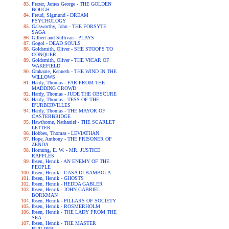
Frazer, James George - THE GOLDEN
BOUGH
Freud, Sigmund - DREAM
PSYCHOLOGY
Galsworthy, John - THE FORSYTE
SAGA
Gilbert and Sullivan - PLAYS
Gogol - DEAD SOULS
Goldsmith, Oliver - SHE STOOPS TO
CONQUER
Goldsmith, Oliver - THE VICAR OF
WAKEFIELD
Grahame, Kenneth - THE WIND IN THE
WILLOWS
Hardy, Thomas - FAR FROM THE
MADDING CROWD
Hardy, Thomas - JUDE THE OBSCURE
Hardy, Thomas - TESS OF THE
D'URBERVILLES
Hardy, Thomas - THE MAYOR OF
CASTERBRIDGE
Hawthorne, Nathaniel - THE SCARLET
LETTER
Hobbes, Thomas - LEVIATHAN
Hope, Anthony - THE PRISONER OF
ZENDA
Hornung, E. W. - MR. JUSTICE
RAFFLES
Ibsen, Henrik - AN ENEMY OF THE
PEOPLE
Ibsen, Henrik - CASA DI BAMBOLA
Ibsen, Henrik - GHOSTS
Ibsen, Henrik - HEDDA GABLER
Ibsen, Henrik - JOHN GABRIEL
BORKMAN
Ibsen, Henrik - PILLARS OF SOCIETY
Ibsen, Henrik - ROSMERHOLM
Ibsen, Henrik - THE LADY FROM THE
SEA
Ibsen, Henrik - THE MASTER
BUILDER