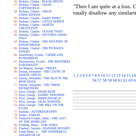
Dickens, Charles - BLEAK HOUSE
Dickens, Charles - DAVID
"Then I am quite at a loss. 
COPPERFIELD
Dickens, Charles - GREAT
totally disallow any similari
EXPECTATIONS
Dickens, Charles - HARD TIMES
Dickens, Charles - LITTLE DORRIT
Dickens, Charles - MARTIN
CHUZZLEWIT
Dickens, Charles - OLIVER TWIST
Dickens, Charles - PICTURES FROM
ITALY
Dickens, Charles - THE MYSTERY OF
EDWIN DROOD
Dickens, Charles - THE PICKWICK
PAPERS
Dostoevsky, Fyodor - CRIME AND
PUNISHMENT
Dostoyevsky, Fyodor - THE BROTHERS
KARAMAZOV
Du Maurier, George - TRILBY
Dumas, Alexandre - THE COUNT OF
MONTE CRISTO
1
2
3
4
5
6
7
8
9
10
11
12
13
14
15
16
Dumas, Alexandre - THE MAN IN THE
56
57
58
59
60
61
62
63
6
IRON MASK
Dumas, Alexandre - THE THREE
MUSKETEERS
Eliot, George - ADAM BEDE
Eliot, George - DANIEL DERONDA
Eliot, George - MIDDLEMARCH
Eliot, George - SILAS MARNER
Eliot, George - THE MILL ON THE
FLOSS
Equiano - AUTOBIOGRAPHY
Esopo - FABLES
Fenimore Cooper, James - THE LAST
OF THE MOHICANS
Fielding, Henry - TOM JONES
Flaubert, Gustave - MADAME BOVARY
Frank Baum, L. - THE WONDERFUL
WIZARD OF OZ