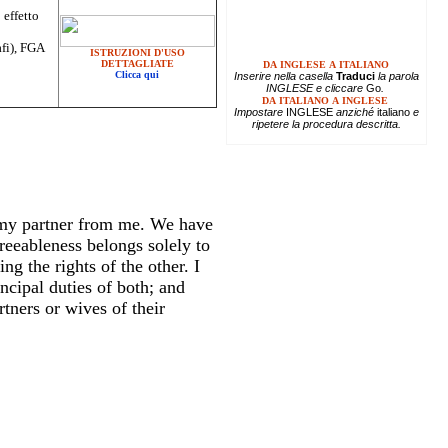
 effetto
afi), FGA
ISTRUZIONI D'USO
DETTAGLIATE
DA INGLESE A ITALIANO
Clicca qui
Inserire
nella casella
Traduci
la parola
INGLESE e cliccare
Go
.
DA ITALIANO A INGLESE
Impostare
INGLESE
anziché
italiano
e
ripetere la procedura descritta.
f my partner from me. We have
greeableness belongs solely to
g the rights of the other. I
ncipal duties of both; and
tners or wives of their