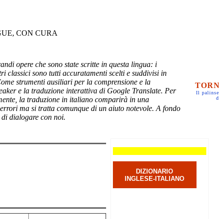
GUE, CON CURA
randi opere che sono state scritte in questa lingua: i
ri classici sono tutti accuratamenti scelti e suddivisi in
Come strumenti ausiliari per la comprensione e la
TORN
eaker e la traduzione interattiva di Google Translate. Per
Il palinse
mente, la traduzione in italiano comparirà in una
d
 errori ma si tratta comunque di un aiuto notevole. A fondo
 di dialogare con noi.
DIZIONARIO
INGLESE-ITALIANO