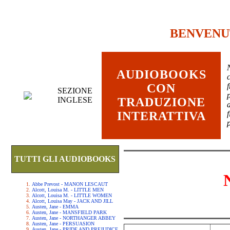
BENVENU
AUDIOBOOKS
c
CON
SEZIONE
INGLESE
TRADUZIONE
INTERATTIVA
TUTTI GLI AUDIOBOOKS
Abbe Prevost - MANON LESCAUT
Alcott, Louisa M. - LITTLE MEN
Alcott, Louisa M. - LITTLE WOMEN
Alcott, Louisa May - JACK AND JILL
Austen, Jane - EMMA
Austen, Jane - MANSFIELD PARK
Austen, Jane - NORTHANGER ABBEY
Austen, Jane - PERSUASION
Austen, Jane - PRIDE AND PREJUDICE