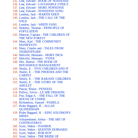
Lear, Edward - BOOK OF NONSENSE
Lear, Edward - LAUGHABLE LYRICS
Lear, Edward - MORE NONSENSE
Lear, Edward - NONSENSE SONG
London, Jack - MARTIN EDEN
London, Jack - THE CALL OF THE
WILD
London, Jack - WHITE FANG
Malthus, Thomas - PRINCIPLE OF
POPULATION
Marryat, Captain - THE CHILDREN OF
THE NEW FOREST
Marx, Karl - THE COMMUNIST
MANIFESTO
Mary, Charles and - TALES FROM
SHAKESPEARE
Melville, Hermann - MOBY DICK
Melville, Hermann - TYPEE
Mrs. Beeton - THE BOOK OF
HOUSEHOLD MANAGEMENT
Nesbit, E. - FIVE CHILDREN AND IT
Nesbit, E. - THE PHOENIX AND THE
CARPET
Nesbit, E. - THE RAILWAY CHILDREN
Nesbit, E. - THE STORY OF THE
AMULET
Pascal, Blaise - PENSEES
Pellico, Silvio - LE MIE PRIGIONI
Poe, Edgar A. - THE FALL OF THE
HOUSE OF USHER
Richardson, Samuel - PAMELA
Rider Haggard, H. - ALLAN
QUATERMAIN
Rider Haggard, H. - KING SOLOMON'S
MINES
Schopenhauer, Arthur - THE ART OF
CONTROVERSY
Scott, Walter - IVANHOE
Scott, Walter - QUENTIN DURWARD
Scott, Walter - ROB ROY
Scott, Walter - THE BRIDE OF