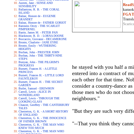
Austen, Jane - SENSE AND
ReadS
SENSIBILITY
karaoke
Ballantyne, R. B. - THE CORAL
ISLAND
FGA Tr
Balzac, Honore de - EUGENIE
Transla
GRANDET
Balzac, Honore de - FATHER GORIOT
Scaric
Baroness Orczy - THE SCARLET
PIMPERNEL
Barrie, James M. - PETER PAN
Blackmore, R. D. - LORNA DOONE
Boccaccio, Giovanni - DECAMERONE
Bronte, Charlotte - JANE EYRE
Bronte, Emily - WUTHERING
HEIGHTS
Buchan, John - PRESTER JOHN
Buchan, John - THE THIRTY-NINE
STEPS
Bunyan, John - THE PILGRIM'S
PROGRESS
he stayed with you half a m
Burnett, Frances H. - A LITTLE
PRINCESS
entered into a contract of m
Burnett, Frances H. - LITTLE LORD
each other for that time. Nob
FAUNTLEROY
Burnett, Frances H. - THE SECRET
consider a country-dance as 
GARDEN
Butler, Samuel - EREWHON
those men who do not choose
Carroll, Lewis - ALICE IN
WONDERLAND
neighbours."
Carroll, Lewis - THROUGH THE
LOOKING-GLASS
Chaucer, Geoffrey - THE CANTERBURY
TALES
"But they are such very diffe
Chesterton, G. K. - A SHORT HISTORY
OF ENGLAND
Chesterton, G. K. - THE INNOCENCE
OF FATHER BROWN
"--That you think they cann
Chesterton, G. K. - THE MAN WHO
KNEW TOO MUCH
Chesterton, G. K. - THE MAN WHO