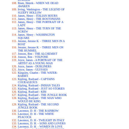
Ibsen, Henrik - WHEN WE DEAD
AWAKEN
Irving, Washington - THE LEGEND OF
SLEEPY HOLLOW
James, Henry - ITALIAN HOURS
James, Henry - THE BOSTONIANS
James, Henry - THE PORTRAIT OF A
LADY
James, Henry - THE TURN OF THE
SCREW
James, Henry - WASHINGTON
SQUARE
Jerome, Jerome K. - THREE MEN IN A
BOAT
Jerome, Jerome K. - THREE MEN ON
THE BUMMEL
Jonson, Ben - THE ALCHEMIST
Jonson, Ben - VOLPONE
Joyce, James - A PORTRAIT OF THE
ARTIST AS A YOUNG MAN
Joyce, James - DUBLINERS
Joyce, James - ULYSSES
Kingsley, Charles - THE WATER-
BABIES
Kipling, Rudyard - CAPTAINS
COURAGEOUS
Kipling, Rudyard - INDIAN TALES
Kipling, Rudyard - JUST SO STORIES
Kipling, Rudyard - KIM
Kipling, Rudyard - THE JUNGLE BOOK
Kipling, Rudyard - THE MAN WHO
WOULD BE KING
Kipling, Rudyard - THE SECOND
JUNGLE BOOK
Lawrence, D. H - THE RAINBOW
Lawrence, D. H - THE WHITE
PEACOCK
Lawrence, D. H - TWILIGHT IN ITALY
Lawrence, D. H. - SONS AND LOVERS
Lawrence, D. H. - WOMEN IN LOVE