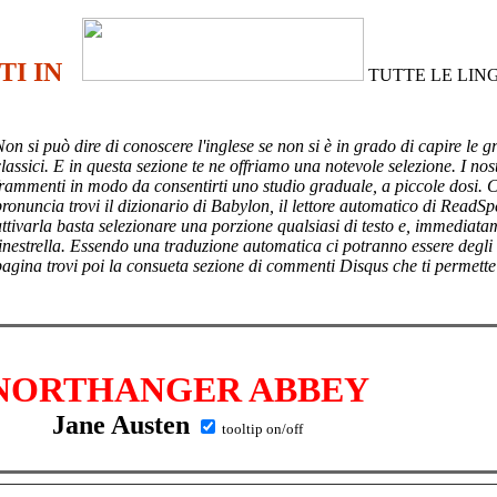
TI IN
TUTTE LE LIN
Non si può dire di conoscere l'inglese se non si è in grado di capire le g
lassici. E in questa sezione te ne offriamo una notevole selezione. I nost
frammenti in modo da consentirti uno studio graduale, a piccole dosi. 
pronuncia trovi il dizionario di Babylon, il lettore automatico di ReadSp
attivarla basta selezionare una porzione qualsiasi di testo e, immediata
finestrella. Essendo una traduzione automatica ci potranno essere degli
pagina trovi poi
la consueta sezione di commenti Disqus che ti permette
NORTHANGER ABBEY
Jane Austen
tooltip on/off