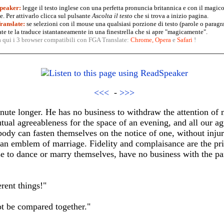
peaker:
legge il testo inglese con una perfetta pronuncia britannica e con il magico
. Per attivarlo clicca sul pulsante
Ascolta il testo
che si trova a inizio pagina.
anslate:
se selezioni con il mouse una qualsiasi porzione di testo (parole o paragr
te te la traduce istantaneamente in una finestrella che si apre "magicamente".
a qui i 3 browser compatibili con FGA Translate:
Chrome
,
Opera
e
Safari
!
<<<
-
>>>
inute longer. He has no business to withdraw the attention o
utual agreeableness for the space of an evening, and all our a
ody can fasten themselves on the notice of one, without injurin
an emblem of marriage. Fidelity and complaisance are the pri
 to dance or marry themselves, have no business with the par
rent things!"
ot be compared together."