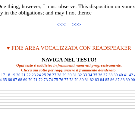
One thing, however, I must observe. This disposition on your s
ty in the obligations; and may I not thence
<<<
-
>>>
♥ FINE AREA VOCALIZZATA CON READSPEAKER
NAVIGA NEL TESTO!
Ogni testo è suddiviso in frammenti numerati progressivamente.
Clicca qui sotto per raggiungere il frammento desiderato.
17
18
19
20
21
22
23
24
25
26
27
28
29
30
31
32
33
34
35
36
37
38
39
40
41
42
4
65
66
67
68
69
70
71
72
73
74
75
76
77
78
79
80
81
82
83
84
85
86
87
88
89
90