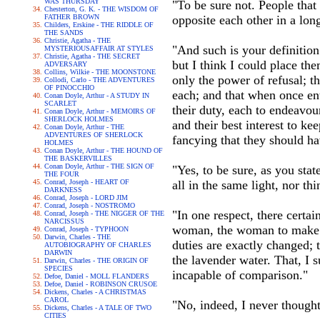
WAS THURSDAY
"To be sure not. People that
Chesterton, G. K. - THE WISDOM OF
FATHER BROWN
opposite each other in a lon
Childers, Erskine - THE RIDDLE OF
THE SANDS
Christie, Agatha - THE
"And such is your definition
MYSTERIOUSAFFAIR AT STYLES
Christie, Agatha - THE SECRET
but I think I could place th
ADVERSARY
Collins, Wilkie - THE MOONSTONE
only the power of refusal; 
Collodi, Carlo - THE ADVENTURES
OF PINOCCHIO
each; and that when once ente
Conan Doyle, Arthur - A STUDY IN
SCARLET
their duty, each to endeavou
Conan Doyle, Arthur - MEMOIRS OF
SHERLOCK HOLMES
and their best interest to k
Conan Doyle, Arthur - THE
ADVENTURES OF SHERLOCK
fancying that they should ha
HOLMES
Conan Doyle, Arthur - THE HOUND OF
THE BASKERVILLES
Conan Doyle, Arthur - THE SIGN OF
"Yes, to be sure, as you state
THE FOUR
Conrad, Joseph - HEART OF
all in the same light, nor th
DARKNESS
Conrad, Joseph - LORD JIM
Conrad, Joseph - NOSTROMO
"In one respect, there certai
Conrad, Joseph - THE NIGGER OF THE
NARCISSUS
woman, the woman to make th
Conrad, Joseph - TYPHOON
Darwin, Charles - THE
duties are exactly changed; 
AUTOBIOGRAPHY OF CHARLES
DARWIN
the lavender water. That, I 
Darwin, Charles - THE ORIGIN OF
SPECIES
incapable of comparison."
Defoe, Daniel - MOLL FLANDERS
Defoe, Daniel - ROBINSON CRUSOE
Dickens, Charles - A CHRISTMAS
CAROL
"No, indeed, I never thought
Dickens, Charles - A TALE OF TWO
CITIES