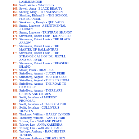
LAMMERMOOR
Scott, Walter - WAVERLEY
Sewell, Anna - BLACK BEAUTY
Shelley, Mary - FRANKENSTEIN
Sheridan, Richard B. - THE SCHOOL
FOR SCANDAL
Sienkiewicz, Henryk - QUO VADIS
Sterne, Laurence - A SENTIMENTAL
JOURNEY
Sterne, Laurence - TRISTRAM SHANDY
Stevenson, Robert Louis - KIDNAPPED
Stevenson, Robert Louis - THE BLACK
ARROW
Stevenson, Robert Louis - THE
MASTER OF BALLANTRAE
Stevenson, Robert Louis - THE
STRANGE CASE OF DR. JEKYLL
AND MR. HYDE
Stevenson, Robert Louis - TREASURE
ISLAND
Stoker, Bram - DRACULA
Strindberg, August - LUCKY PEHR
Strindberg, August - MASTER OLOF
Strindberg, August - THE RED ROOM
Strindberg, August - THE ROAD TO
DAMASCUS
Strindberg, August - THERE ARE
CRIMES AND CRIMES
Swift, Jonathan - A MODEST
PROPOSAL
Swift, Jonathan - A TALE OF A TUB
Swift, Jonathan - GULLIVER'S
TRAVELS
Thackeray, William - BARRY LYNDON
Thackeray, William - VANITY FAIR
Tolstoi, Lev - WAR AND PEACE
Tolstoy, Leo - ANNA KARENINA
Tolstoy, Leo - WAR AND PEACE
Trollope, Anthony - BARCHESTER
TOWERS
Trollope, Anthony - THE WARDEN