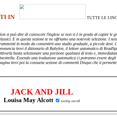
TI IN
TUTTE LE LIN
Non si può dire di conoscere l'inglese se non si è in grado di capire le g
lassici. E in questa sezione te ne offriamo una notevole selezione. I nost
frammenti in modo da consentirti uno studio graduale, a piccole dosi. 
pronuncia trovi il dizionario di Babylon, il lettore automatico di ReadSp
attivarla basta selezionare una porzione qualsiasi di testo e, immediata
finestrella. Essendo una traduzione automatica ci potranno essere degli
pagina trovi poi
la consueta sezione di commenti Disqus che ti permette
JACK AND JILL
Louisa May Alcott
tooltip on/off