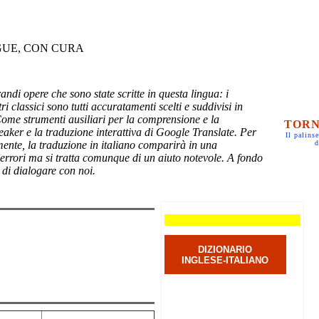
GUE, CON CURA
randi opere che sono state scritte in questa lingua: i
ri classici sono tutti accuratamenti scelti e suddivisi in
Come strumenti ausiliari per la comprensione e la
TORN
eaker e la traduzione interattiva di Google Translate. Per
Il palinse
mente, la traduzione in italiano comparirà in una
d
 errori ma si tratta comunque di un aiuto notevole. A fondo
 di dialogare con noi.
DIZIONARIO
INGLESE-ITALIANO