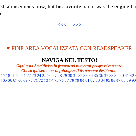
ish amusements now, but his favorite haunt was the engine-ho
s
<<<
-
>>>
♥ FINE AREA VOCALIZZATA CON READSPEAKER
NAVIGA NEL TESTO!
Ogni testo è suddiviso in frammenti numerati progressivamente.
Clicca qui sotto per raggiungere il frammento desiderato.
17
18
19
20
21
22
23
24
25
26
27
28
29
30
31
32
33
34
35
36
37
38
39
40
41
42
4
65
66
67
68
69
70
71
72
73
74
75
76
77
78
79
80
81
82
83
84
85
86
87
88
89
90