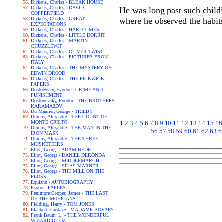
Dickens, Charles - BLEAK HOUSE
Dickens, Charles - DAVID
He was long past such child
COPPERFIELD
Dickens, Charles - GREAT
where he observed the habit
EXPECTATIONS
Dickens, Charles - HARD TIMES
Dickens, Charles - LITTLE DORRIT
Dickens, Charles - MARTIN
CHUZZLEWIT
Dickens, Charles - OLIVER TWIST
Dickens, Charles - PICTURES FROM
ITALY
Dickens, Charles - THE MYSTERY OF
EDWIN DROOD
Dickens, Charles - THE PICKWICK
PAPERS
Dostoevsky, Fyodor - CRIME AND
PUNISHMENT
Dostoyevsky, Fyodor - THE BROTHERS
KARAMAZOV
Du Maurier, George - TRILBY
Dumas, Alexandre - THE COUNT OF
MONTE CRISTO
1
2
3
4
5
6
7
8
9
10
11
12
13
14
15
16
Dumas, Alexandre - THE MAN IN THE
56
57
58
59
60
61
62
63
6
IRON MASK
Dumas, Alexandre - THE THREE
MUSKETEERS
Eliot, George - ADAM BEDE
Eliot, George - DANIEL DERONDA
Eliot, George - MIDDLEMARCH
Eliot, George - SILAS MARNER
Eliot, George - THE MILL ON THE
FLOSS
Equiano - AUTOBIOGRAPHY
Esopo - FABLES
Fenimore Cooper, James - THE LAST
OF THE MOHICANS
Fielding, Henry - TOM JONES
Flaubert, Gustave - MADAME BOVARY
Frank Baum, L. - THE WONDERFUL
WIZARD OF OZ