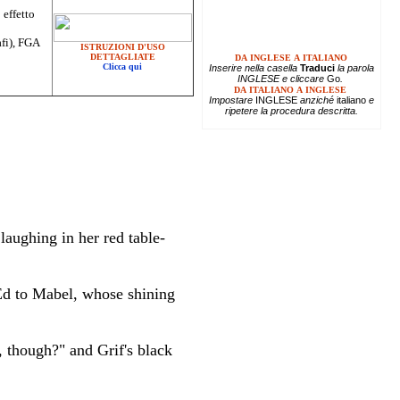
 effetto
afi), FGA
ISTRUZIONI D'USO
DETTAGLIATE
DA INGLESE A ITALIANO
Clicca qui
Inserire
nella casella
Traduci
la parola
INGLESE e cliccare
Go
.
DA ITALIANO A INGLESE
Impostare
INGLESE
anziché
italiano
e
ripetere la procedura descritta.
 laughing in her red table-
Ed to Mabel, whose shining
e, though?" and Grif's black