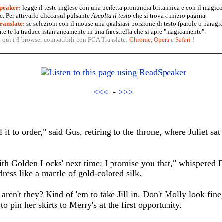
peaker:
legge il testo inglese con una perfetta pronuncia britannica e con il magico
. Per attivarlo clicca sul pulsante
Ascolta il testo
che si trova a inizio pagina.
anslate:
se selezioni con il mouse una qualsiasi porzione di testo (parole o paragr
te te la traduce istantaneamente in una finestrella che si apre "magicamente".
a qui i 3 browser compatibili con FGA Translate:
Chrome
,
Opera
e
Safari
!
<<<
-
>>>
 it to order," said Gus, retiring to the throne, where Juliet sat
ith Golden Locks' next time; I promise you that," whispered 
ress like a mantle of gold-colored silk.
, aren't they? Kind of 'em to take Jill in. Don't Molly look fin
o pin her skirts to Merry's at the first opportunity.