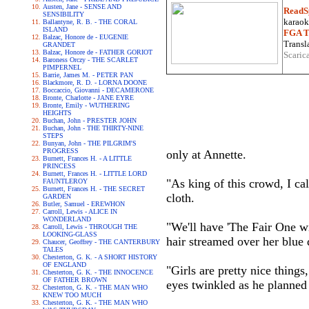
Austen, Jane - SENSE AND
ReadS
SENSIBILITY
karaoke
Ballantyne, R. B. - THE CORAL
ISLAND
FGA Tr
Balzac, Honore de - EUGENIE
Transla
GRANDET
Balzac, Honore de - FATHER GORIOT
Scaric
Baroness Orczy - THE SCARLET
PIMPERNEL
Barrie, James M. - PETER PAN
Blackmore, R. D. - LORNA DOONE
Boccaccio, Giovanni - DECAMERONE
Bronte, Charlotte - JANE EYRE
Bronte, Emily - WUTHERING
HEIGHTS
Buchan, John - PRESTER JOHN
Buchan, John - THE THIRTY-NINE
STEPS
Bunyan, John - THE PILGRIM'S
PROGRESS
only at Annette.
Burnett, Frances H. - A LITTLE
PRINCESS
Burnett, Frances H. - LITTLE LORD
"As king of this crowd, I call
FAUNTLEROY
Burnett, Frances H. - THE SECRET
cloth.
GARDEN
Butler, Samuel - EREWHON
Carroll, Lewis - ALICE IN
WONDERLAND
"We'll have 'The Fair One w
Carroll, Lewis - THROUGH THE
LOOKING-GLASS
hair streamed over her blue d
Chaucer, Geoffrey - THE CANTERBURY
TALES
Chesterton, G. K. - A SHORT HISTORY
OF ENGLAND
"Girls are pretty nice things
Chesterton, G. K. - THE INNOCENCE
OF FATHER BROWN
eyes twinkled as he planned t
Chesterton, G. K. - THE MAN WHO
KNEW TOO MUCH
Chesterton, G. K. - THE MAN WHO