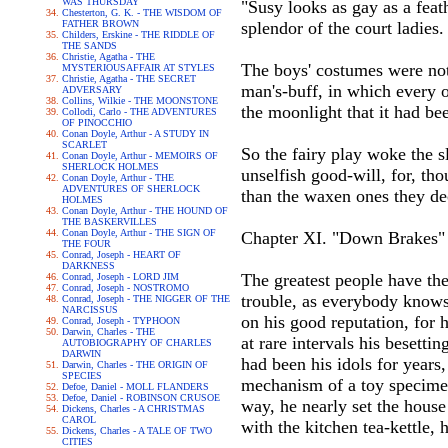
WAS THURSDAY
"Susy looks as gay as a feat
Chesterton, G. K. - THE WISDOM OF
FATHER BROWN
splendor of the court ladies.
Childers, Erskine - THE RIDDLE OF
THE SANDS
Christie, Agatha - THE
The boys' costumes were not 
MYSTERIOUSAFFAIR AT STYLES
Christie, Agatha - THE SECRET
man's-buff, in which every o
ADVERSARY
Collins, Wilkie - THE MOONSTONE
the moonlight that it had be
Collodi, Carlo - THE ADVENTURES
OF PINOCCHIO
Conan Doyle, Arthur - A STUDY IN
SCARLET
So the fairy play woke the s
Conan Doyle, Arthur - MEMOIRS OF
SHERLOCK HOLMES
unselfish good-will, for, th
Conan Doyle, Arthur - THE
ADVENTURES OF SHERLOCK
than the waxen ones they dec
HOLMES
Conan Doyle, Arthur - THE HOUND OF
THE BASKERVILLES
Conan Doyle, Arthur - THE SIGN OF
Chapter XI. "Down Brakes"
THE FOUR
Conrad, Joseph - HEART OF
DARKNESS
The greatest people have the
Conrad, Joseph - LORD JIM
Conrad, Joseph - NOSTROMO
trouble, as everybody knows
Conrad, Joseph - THE NIGGER OF THE
NARCISSUS
on his good reputation, for h
Conrad, Joseph - TYPHOON
Darwin, Charles - THE
at rare intervals his besett
AUTOBIOGRAPHY OF CHARLES
DARWIN
had been his idols for years,
Darwin, Charles - THE ORIGIN OF
SPECIES
mechanism of a toy specimen,
Defoe, Daniel - MOLL FLANDERS
Defoe, Daniel - ROBINSON CRUSOE
way, he nearly set the house
Dickens, Charles - A CHRISTMAS
CAROL
with the kitchen tea-kettle, 
Dickens, Charles - A TALE OF TWO
CITIES