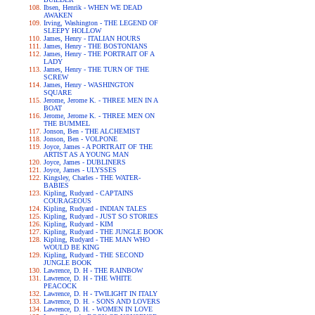
Ibsen, Henrik - WHEN WE DEAD
AWAKEN
Irving, Washington - THE LEGEND OF
SLEEPY HOLLOW
James, Henry - ITALIAN HOURS
James, Henry - THE BOSTONIANS
James, Henry - THE PORTRAIT OF A
LADY
James, Henry - THE TURN OF THE
SCREW
James, Henry - WASHINGTON
SQUARE
Jerome, Jerome K. - THREE MEN IN A
BOAT
Jerome, Jerome K. - THREE MEN ON
THE BUMMEL
Jonson, Ben - THE ALCHEMIST
Jonson, Ben - VOLPONE
Joyce, James - A PORTRAIT OF THE
ARTIST AS A YOUNG MAN
Joyce, James - DUBLINERS
Joyce, James - ULYSSES
Kingsley, Charles - THE WATER-
BABIES
Kipling, Rudyard - CAPTAINS
COURAGEOUS
Kipling, Rudyard - INDIAN TALES
Kipling, Rudyard - JUST SO STORIES
Kipling, Rudyard - KIM
Kipling, Rudyard - THE JUNGLE BOOK
Kipling, Rudyard - THE MAN WHO
WOULD BE KING
Kipling, Rudyard - THE SECOND
JUNGLE BOOK
Lawrence, D. H - THE RAINBOW
Lawrence, D. H - THE WHITE
PEACOCK
Lawrence, D. H - TWILIGHT IN ITALY
Lawrence, D. H. - SONS AND LOVERS
Lawrence, D. H. - WOMEN IN LOVE