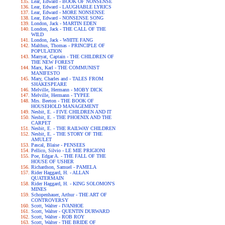
Lear, Edward - BOOK OF NONSENSE
Lear, Edward - LAUGHABLE LYRICS
Lear, Edward - MORE NONSENSE
Lear, Edward - NONSENSE SONG
London, Jack - MARTIN EDEN
London, Jack - THE CALL OF THE
WILD
London, Jack - WHITE FANG
Malthus, Thomas - PRINCIPLE OF
POPULATION
Marryat, Captain - THE CHILDREN OF
THE NEW FOREST
Marx, Karl - THE COMMUNIST
MANIFESTO
Mary, Charles and - TALES FROM
SHAKESPEARE
Melville, Hermann - MOBY DICK
Melville, Hermann - TYPEE
Mrs. Beeton - THE BOOK OF
HOUSEHOLD MANAGEMENT
Nesbit, E. - FIVE CHILDREN AND IT
Nesbit, E. - THE PHOENIX AND THE
CARPET
Nesbit, E. - THE RAILWAY CHILDREN
Nesbit, E. - THE STORY OF THE
AMULET
Pascal, Blaise - PENSEES
Pellico, Silvio - LE MIE PRIGIONI
Poe, Edgar A. - THE FALL OF THE
HOUSE OF USHER
Richardson, Samuel - PAMELA
Rider Haggard, H. - ALLAN
QUATERMAIN
Rider Haggard, H. - KING SOLOMON'S
MINES
Schopenhauer, Arthur - THE ART OF
CONTROVERSY
Scott, Walter - IVANHOE
Scott, Walter - QUENTIN DURWARD
Scott, Walter - ROB ROY
Scott, Walter - THE BRIDE OF