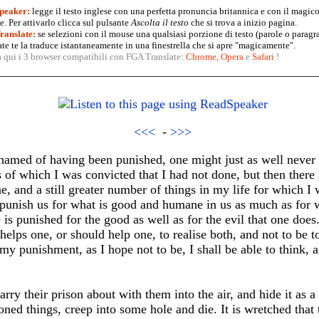
peaker:
legge il testo inglese con una perfetta pronuncia britannica e con il magico
. Per attivarlo clicca sul pulsante
Ascolta il testo
che si trova a inizio pagina.
anslate:
se selezioni con il mouse una qualsiasi porzione di testo (parole o paragr
te te la traduce istantaneamente in una finestrella che si apre "magicamente".
a qui i 3 browser compatibili con FGA Translate:
Chrome
,
Opera
e
Safari
!
<<<
-
>>>
shamed of having been punished, one might just as well never 
 of which I was convicted that I had not done, but then there
e, and a still greater number of things in my life for which I 
 punish us for what is good and humane in us as much as for w
 is punished for the good as well as for the evil that one does.
 helps one, or should help one, to realise both, and not to be 
my punishment, as I hope not to be, I shall be able to think, 
ry their prison about with them into the air, and hide it as a s
oned things, creep into some hole and die. It is wretched that