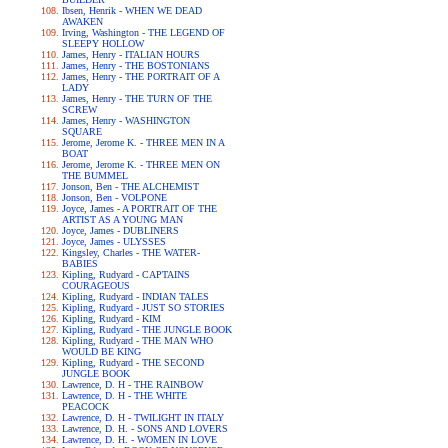
Ibsen, Henrik - WHEN WE DEAD
AWAKEN
Irving, Washington - THE LEGEND OF
SLEEPY HOLLOW
James, Henry - ITALIAN HOURS
James, Henry - THE BOSTONIANS
James, Henry - THE PORTRAIT OF A
LADY
James, Henry - THE TURN OF THE
SCREW
James, Henry - WASHINGTON
SQUARE
Jerome, Jerome K. - THREE MEN IN A
BOAT
Jerome, Jerome K. - THREE MEN ON
THE BUMMEL
Jonson, Ben - THE ALCHEMIST
Jonson, Ben - VOLPONE
Joyce, James - A PORTRAIT OF THE
ARTIST AS A YOUNG MAN
Joyce, James - DUBLINERS
Joyce, James - ULYSSES
Kingsley, Charles - THE WATER-
BABIES
Kipling, Rudyard - CAPTAINS
COURAGEOUS
Kipling, Rudyard - INDIAN TALES
Kipling, Rudyard - JUST SO STORIES
Kipling, Rudyard - KIM
Kipling, Rudyard - THE JUNGLE BOOK
Kipling, Rudyard - THE MAN WHO
WOULD BE KING
Kipling, Rudyard - THE SECOND
JUNGLE BOOK
Lawrence, D. H - THE RAINBOW
Lawrence, D. H - THE WHITE
PEACOCK
Lawrence, D. H - TWILIGHT IN ITALY
Lawrence, D. H. - SONS AND LOVERS
Lawrence, D. H. - WOMEN IN LOVE