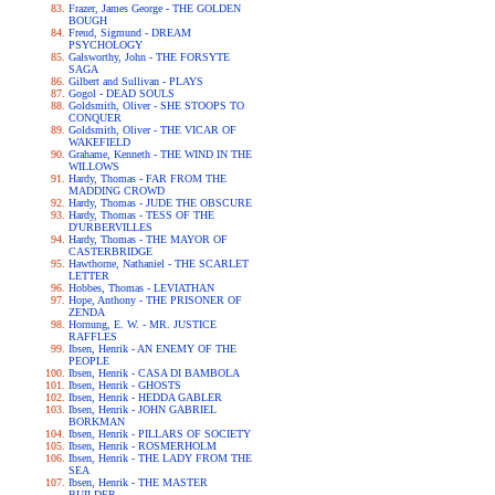
Frazer, James George - THE GOLDEN
BOUGH
Freud, Sigmund - DREAM
PSYCHOLOGY
Galsworthy, John - THE FORSYTE
SAGA
Gilbert and Sullivan - PLAYS
Gogol - DEAD SOULS
Goldsmith, Oliver - SHE STOOPS TO
CONQUER
Goldsmith, Oliver - THE VICAR OF
WAKEFIELD
Grahame, Kenneth - THE WIND IN THE
WILLOWS
Hardy, Thomas - FAR FROM THE
MADDING CROWD
Hardy, Thomas - JUDE THE OBSCURE
Hardy, Thomas - TESS OF THE
D'URBERVILLES
Hardy, Thomas - THE MAYOR OF
CASTERBRIDGE
Hawthorne, Nathaniel - THE SCARLET
LETTER
Hobbes, Thomas - LEVIATHAN
Hope, Anthony - THE PRISONER OF
ZENDA
Hornung, E. W. - MR. JUSTICE
RAFFLES
Ibsen, Henrik - AN ENEMY OF THE
PEOPLE
Ibsen, Henrik - CASA DI BAMBOLA
Ibsen, Henrik - GHOSTS
Ibsen, Henrik - HEDDA GABLER
Ibsen, Henrik - JOHN GABRIEL
BORKMAN
Ibsen, Henrik - PILLARS OF SOCIETY
Ibsen, Henrik - ROSMERHOLM
Ibsen, Henrik - THE LADY FROM THE
SEA
Ibsen, Henrik - THE MASTER
BUILDER