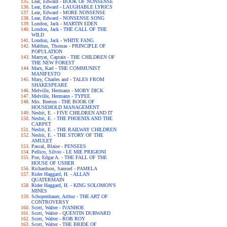
Lear, Edward - BOOK OF NONSENSE
Lear, Edward - LAUGHABLE LYRICS
Lear, Edward - MORE NONSENSE
Lear, Edward - NONSENSE SONG
London, Jack - MARTIN EDEN
London, Jack - THE CALL OF THE
WILD
London, Jack - WHITE FANG
Malthus, Thomas - PRINCIPLE OF
POPULATION
Marryat, Captain - THE CHILDREN OF
THE NEW FOREST
Marx, Karl - THE COMMUNIST
MANIFESTO
Mary, Charles and - TALES FROM
SHAKESPEARE
Melville, Hermann - MOBY DICK
Melville, Hermann - TYPEE
Mrs. Beeton - THE BOOK OF
HOUSEHOLD MANAGEMENT
Nesbit, E. - FIVE CHILDREN AND IT
Nesbit, E. - THE PHOENIX AND THE
CARPET
Nesbit, E. - THE RAILWAY CHILDREN
Nesbit, E. - THE STORY OF THE
AMULET
Pascal, Blaise - PENSEES
Pellico, Silvio - LE MIE PRIGIONI
Poe, Edgar A. - THE FALL OF THE
HOUSE OF USHER
Richardson, Samuel - PAMELA
Rider Haggard, H. - ALLAN
QUATERMAIN
Rider Haggard, H. - KING SOLOMON'S
MINES
Schopenhauer, Arthur - THE ART OF
CONTROVERSY
Scott, Walter - IVANHOE
Scott, Walter - QUENTIN DURWARD
Scott, Walter - ROB ROY
Scott, Walter - THE BRIDE OF