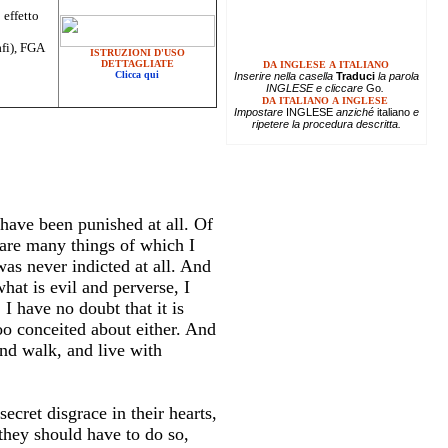
 effetto
afi), FGA
ISTRUZIONI D'USO
DETTAGLIATE
DA INGLESE A ITALIANO
Clicca qui
Inserire
nella casella
Traduci
la parola
INGLESE e cliccare
Go
.
DA ITALIANO A INGLESE
Impostare
INGLESE
anziché
italiano
e
ripetere la procedura descritta.
have been punished at all. Of
 are many things of which I
was never indicted at all. And
hat is evil and perverse, I
 I have no doubt that it is
too conceited about either. And
and walk, and live with
ecret disgrace in their hearts,
 they should have to do so,