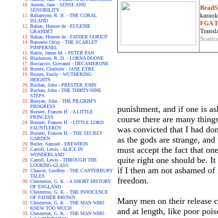
Austen, Jane - SENSE AND
ReadS
SENSIBILITY
karaoke
Ballantyne, R. B. - THE CORAL
ISLAND
FGA Tr
Balzac, Honore de - EUGENIE
Transla
GRANDET
Balzac, Honore de - FATHER GORIOT
Scaric
Baroness Orczy - THE SCARLET
PIMPERNEL
Barrie, James M. - PETER PAN
Blackmore, R. D. - LORNA DOONE
Boccaccio, Giovanni - DECAMERONE
Bronte, Charlotte - JANE EYRE
Bronte, Emily - WUTHERING
HEIGHTS
Buchan, John - PRESTER JOHN
Buchan, John - THE THIRTY-NINE
STEPS
Bunyan, John - THE PILGRIM'S
PROGRESS
punishment, and if one is a
Burnett, Frances H. - A LITTLE
PRINCESS
course there are many things
Burnett, Frances H. - LITTLE LORD
was convicted that I had don
FAUNTLEROY
Burnett, Frances H. - THE SECRET
as the gods are strange, and
GARDEN
Butler, Samuel - EREWHON
must accept the fact that one
Carroll, Lewis - ALICE IN
WONDERLAND
quite right one should be. It
Carroll, Lewis - THROUGH THE
LOOKING-GLASS
if I then am not ashamed of 
Chaucer, Geoffrey - THE CANTERBURY
TALES
freedom.
Chesterton, G. K. - A SHORT HISTORY
OF ENGLAND
Chesterton, G. K. - THE INNOCENCE
OF FATHER BROWN
Many men on their release car
Chesterton, G. K. - THE MAN WHO
KNEW TOO MUCH
and at length, like poor pois
Chesterton, G. K. - THE MAN WHO