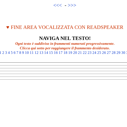
<<<
-
>>>
♥ FINE AREA VOCALIZZATA CON READSPEAKER
NAVIGA NEL TESTO!
Ogni testo è suddiviso in frammenti numerati progressivamente.
Clicca qui sotto per raggiungere il frammento desiderato.
1
2
3
4
5
6
7
8
9
10
11
12
13
14
15
16
17
18
19
20
21
22
23
24
25
26
27
28
29
30