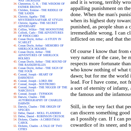
WAS THURSDAY
and it is wrong, terribly wron
Chesterton, G. K. - THE WISDOM OF
FATHER BROWN
appalling punishment on the i
Childers, Erskine - THE RIDDLE OF
done. When the man's punishm
THE SANDS
Christie, Agatha - THE
when its highest duty toward
MYSTERIOUSAFFAIR AT STYLES
Christie, Agatha - THE SECRET
punished, as people shun a c
ADVERSARY
Collins, Wilkie - THE MOONSTONE
irremediable wrong. I can cla
Collodi, Carlo - THE ADVENTURES
OF PINOCCHIO
inflicted on me; and that the
Conan Doyle, Arthur - A STUDY IN
SCARLET
Conan Doyle, Arthur - MEMOIRS OF
SHERLOCK HOLMES
Of course I know that from o
Conan Doyle, Arthur - THE
ADVENTURES OF SHERLOCK
very nature of the case, be
HOLMES
Conan Doyle, Arthur - THE HOUND OF
respects more fortunate than 
THE BASKERVILLES
Conan Doyle, Arthur - THE SIGN OF
who know nothing of what th
THE FOUR
Conrad, Joseph - HEART OF
dawn; but for me the world i
DARKNESS
lead. For I have come, not f
Conrad, Joseph - LORD JIM
Conrad, Joseph - NOSTROMO
a sort of eternity of infamy
Conrad, Joseph - THE NIGGER OF THE
NARCISSUS
the famous and the infamous 
Conrad, Joseph - TYPHOON
Darwin, Charles - THE
AUTOBIOGRAPHY OF CHARLES
DARWIN
Still, in the very fact that 
Darwin, Charles - THE ORIGIN OF
SPECIES
can discern something good f
Defoe, Daniel - MOLL FLANDERS
Defoe, Daniel - ROBINSON CRUSOE
as I possibly can. If I can p
Dickens, Charles - A CHRISTMAS
CAROL
cowardice of its sneer, and t
Dickens, Charles - A TALE OF TWO
CITIES