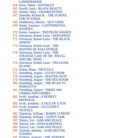
LAMMERMOOR
Scott, Walter - WAVERLEY
Sewell, Anna - BLACK BEAUTY
Shelley, Mary - FRANKENSTEIN
Sheridan, Richard B. - THE SCHOOL
FOR SCANDAL
Sienkiewicz, Henryk - QUO VADIS
Sterne, Laurence - A SENTIMENTAL
JOURNEY
Sterne, Laurence - TRISTRAM SHANDY
Stevenson, Robert Louis - KIDNAPPED
Stevenson, Robert Louis - THE BLACK
ARROW
Stevenson, Robert Louis - THE
MASTER OF BALLANTRAE
Stevenson, Robert Louis - THE
STRANGE CASE OF DR. JEKYLL
AND MR. HYDE
Stevenson, Robert Louis - TREASURE
ISLAND
Stoker, Bram - DRACULA
Strindberg, August - LUCKY PEHR
Strindberg, August - MASTER OLOF
Strindberg, August - THE RED ROOM
Strindberg, August - THE ROAD TO
DAMASCUS
Strindberg, August - THERE ARE
CRIMES AND CRIMES
Swift, Jonathan - A MODEST
PROPOSAL
Swift, Jonathan - A TALE OF A TUB
Swift, Jonathan - GULLIVER'S
TRAVELS
Thackeray, William - BARRY LYNDON
Thackeray, William - VANITY FAIR
Tolstoi, Lev - WAR AND PEACE
Tolstoy, Leo - ANNA KARENINA
Tolstoy, Leo - WAR AND PEACE
Trollope, Anthony - BARCHESTER
TOWERS
Trollope, Anthony - THE WARDEN