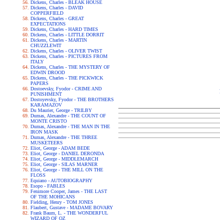
Dickens, Charles - BLEAK HOUSE
Dickens, Charles - DAVID
COPPERFIELD
Dickens, Charles - GREAT
EXPECTATIONS
Dickens, Charles - HARD TIMES
Dickens, Charles - LITTLE DORRIT
Dickens, Charles - MARTIN
CHUZZLEWIT
Dickens, Charles - OLIVER TWIST
Dickens, Charles - PICTURES FROM
ITALY
Dickens, Charles - THE MYSTERY OF
EDWIN DROOD
Dickens, Charles - THE PICKWICK
PAPERS
Dostoevsky, Fyodor - CRIME AND
PUNISHMENT
Dostoyevsky, Fyodor - THE BROTHERS
KARAMAZOV
Du Maurier, George - TRILBY
Dumas, Alexandre - THE COUNT OF
MONTE CRISTO
Dumas, Alexandre - THE MAN IN THE
IRON MASK
Dumas, Alexandre - THE THREE
MUSKETEERS
Eliot, George - ADAM BEDE
Eliot, George - DANIEL DERONDA
Eliot, George - MIDDLEMARCH
Eliot, George - SILAS MARNER
Eliot, George - THE MILL ON THE
FLOSS
Equiano - AUTOBIOGRAPHY
Esopo - FABLES
Fenimore Cooper, James - THE LAST
OF THE MOHICANS
Fielding, Henry - TOM JONES
Flaubert, Gustave - MADAME BOVARY
Frank Baum, L. - THE WONDERFUL
WIZARD OF OZ