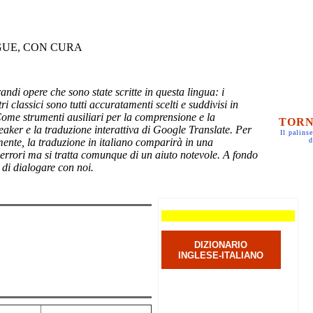
GUE, CON CURA
randi opere che sono state scritte in questa lingua: i
ri classici sono tutti accuratamenti scelti e suddivisi in
Come strumenti ausiliari per la comprensione e la
TORN
eaker e la traduzione interattiva di Google Translate. Per
Il palinse
mente, la traduzione in italiano comparirà in una
d
 errori ma si tratta comunque di un aiuto notevole. A fondo
 di dialogare con noi.
DIZIONARIO
INGLESE-ITALIANO