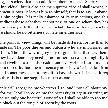
g, of society that it should force them to do so. Society takes 
ndividual, but it also has the supreme vice of shallowness, and
ent is over, it leaves him to himself; that is to say, it aba
s him begins. It is really ashamed of its own actions, and sh
reditor whose debt they cannot pay, or one on whom they have
im on my side that if I realise what I have suffered, society s
re should be no bitterness or hate on either side.
ne point of view things will be made different for me than fo
 made so. The poor thieves and outcasts who are imprisoned h
I am. The little way in grey city or green field that saw their 
ey have done they need go no further than a bird might fly b
s shrivelled to a handsbreadth, and everywhere I turn my name
rom obscurity into the momentary notoriety of crime, but from 
, and sometimes seem to myself to have shown, if indeed it re
there is but one step, if as much as one.
people will recognise me wherever I go, and know all about my lif
or me. It will force on me the necessity of again asserting my
roduce only one beautiful work of art I shall be able to rob ma
o pluck out the tongue of scorn by the roots.