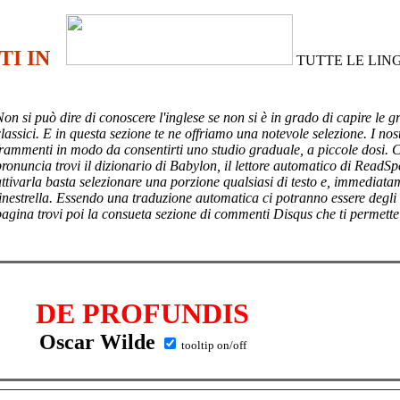
TI IN
TUTTE LE LIN
Non si può dire di conoscere l'inglese se non si è in grado di capire le g
lassici. E in questa sezione te ne offriamo una notevole selezione. I nost
frammenti in modo da consentirti uno studio graduale, a piccole dosi. 
pronuncia trovi il dizionario di Babylon, il lettore automatico di ReadSp
attivarla basta selezionare una porzione qualsiasi di testo e, immediata
finestrella. Essendo una traduzione automatica ci potranno essere degli
pagina trovi poi
la consueta sezione di commenti Disqus che ti permette
DE PROFUNDIS
Oscar Wilde
tooltip on/off