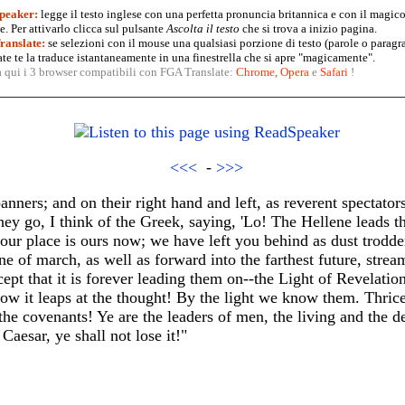
peaker:
legge il testo inglese con una perfetta pronuncia britannica e con il magico
. Per attivarlo clicca sul pulsante
Ascolta il testo
che si trova a inizio pagina.
anslate:
se selezioni con il mouse una qualsiasi porzione di testo (parole o paragr
te te la traduce istantaneamente in una finestrella che si apre "magicamente".
a qui i 3 browser compatibili con FGA Translate:
Chrome
,
Opera
e
Safari
!
<<<
-
>>>
nners; and on their right hand and left, as reverent spectator
hey go, I think of the Greek, saying, 'Lo! The Hellene leads 
your place is ours now; we have left you behind as dust trodde
ine of march, as well as forward into the farthest future, strea
pt that it is forever leading them on--the Light of Revelation
w it leaps at the thought! By the light we know them. Thrice
the covenants! Ye are the leaders of men, the living and the de
esar, ye shall not lose it!"