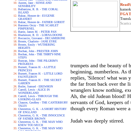
Austen, Jane - SENSE AND
ReadS
SENSIBILITY
karaoke
Ballantyne, R. B. - THE CORAL
ISLAND
FGA Tr
Balzac, Honore de - EUGENIE
Transla
GRANDET
Balzac, Honore de - FATHER GORIOT
Scaric
Baroness Orczy - THE SCARLET
PIMPERNEL
Barrie, James M. - PETER PAN
Blackmore, R. D. - LORNA DOONE
Boccaccio, Giovanni - DECAMERONE
Bronte, Charlotte - JANE EYRE
Bronte, Emily - WUTHERING
HEIGHTS
Buchan, John - PRESTER JOHN
Buchan, John - THE THIRTY-NINE
STEPS
Bunyan, John - THE PILGRIM'S
PROGRESS
trumpets and the beauty of ba
Burnett, Frances H. - A LITTLE
PRINCESS
beginning, numberless. As t
Burnett, Frances H. - LITTLE LORD
replies, 'Silence! what was 
FAUNTLEROY
Burnett, Frances H. - THE SECRET
the far front back over the l
GARDEN
Butler, Samuel - EREWHON
wranglers know nothing, exce
Carroll, Lewis - ALICE IN
WONDERLAND
Ah, the old Judean blood! Ho
Carroll, Lewis - THROUGH THE
LOOKING-GLASS
servants of God, keepers of 
Chaucer, Geoffrey - THE CANTERBURY
TALES
though every Roman were a Ca
Chesterton, G. K. - A SHORT HISTORY
OF ENGLAND
Chesterton, G. K. - THE INNOCENCE
OF FATHER BROWN
Judah was deeply stirred.
Chesterton, G. K. - THE MAN WHO
KNEW TOO MUCH
Chesterton, G. K. - THE MAN WHO