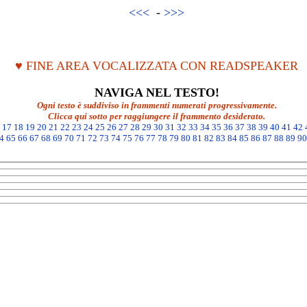
<<<
-
>>>
♥ FINE AREA VOCALIZZATA CON READSPEAKER
NAVIGA NEL TESTO!
Ogni testo è suddiviso in frammenti numerati progressivamente.
Clicca qui sotto per raggiungere il frammento desiderato.
17
18
19
20
21
22
23
24
25
26
27
28
29
30
31
32
33
34
35
36
37
38
39
40
41
42
4
65
66
67
68
69
70
71
72
73
74
75
76
77
78
79
80
81
82
83
84
85
86
87
88
89
90