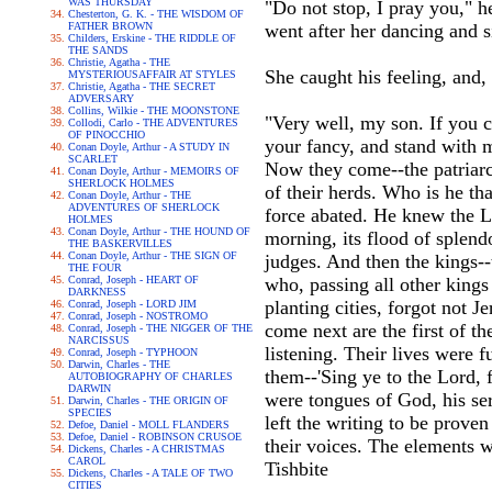
WAS THURSDAY
"Do not stop, I pray you," 
Chesterton, G. K. - THE WISDOM OF
FATHER BROWN
went after her dancing and s
Childers, Erskine - THE RIDDLE OF
THE SANDS
Christie, Agatha - THE
She caught his feeling, and,
MYSTERIOUSAFFAIR AT STYLES
Christie, Agatha - THE SECRET
ADVERSARY
Collins, Wilkie - THE MOONSTONE
"Very well, my son. If you c
Collodi, Carlo - THE ADVENTURES
OF PINOCCHIO
your fancy, and stand with m
Conan Doyle, Arthur - A STUDY IN
SCARLET
Now they come--the patriarchs
Conan Doyle, Arthur - MEMOIRS OF
SHERLOCK HOLMES
of their herds. Who is he th
Conan Doyle, Arthur - THE
ADVENTURES OF SHERLOCK
force abated. He knew the Lor
HOLMES
Conan Doyle, Arthur - THE HOUND OF
morning, its flood of splendo
THE BASKERVILLES
Conan Doyle, Arthur - THE SIGN OF
judges. And then the kings--t
THE FOUR
Conrad, Joseph - HEART OF
who, passing all other kings
DARKNESS
planting cities, forgot not 
Conrad, Joseph - LORD JIM
Conrad, Joseph - NOSTROMO
come next are the first of th
Conrad, Joseph - THE NIGGER OF THE
NARCISSUS
listening. Their lives were
Conrad, Joseph - TYPHOON
Darwin, Charles - THE
them--'Sing ye to the Lord, 
AUTOBIOGRAPHY OF CHARLES
DARWIN
were tongues of God, his ser
Darwin, Charles - THE ORIGIN OF
SPECIES
left the writing to be prove
Defoe, Daniel - MOLL FLANDERS
Defoe, Daniel - ROBINSON CRUSOE
their voices. The elements w
Dickens, Charles - A CHRISTMAS
CAROL
Tishbite
Dickens, Charles - A TALE OF TWO
CITIES