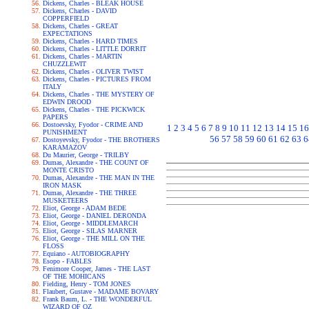
Dickens, Charles - BLEAK HOUSE
Dickens, Charles - DAVID
COPPERFIELD
Dickens, Charles - GREAT
EXPECTATIONS
Dickens, Charles - HARD TIMES
Dickens, Charles - LITTLE DORRIT
Dickens, Charles - MARTIN
CHUZZLEWIT
Dickens, Charles - OLIVER TWIST
Dickens, Charles - PICTURES FROM
ITALY
Dickens, Charles - THE MYSTERY OF
EDWIN DROOD
Dickens, Charles - THE PICKWICK
PAPERS
Dostoevsky, Fyodor - CRIME AND
1
2
3
4
5
6
7
8
9
10
11
12
13
14
15
16
PUNISHMENT
56
57
58
59
60
61
62
63
6
Dostoyevsky, Fyodor - THE BROTHERS
KARAMAZOV
Du Maurier, George - TRILBY
Dumas, Alexandre - THE COUNT OF
MONTE CRISTO
Dumas, Alexandre - THE MAN IN THE
IRON MASK
Dumas, Alexandre - THE THREE
MUSKETEERS
Eliot, George - ADAM BEDE
Eliot, George - DANIEL DERONDA
Eliot, George - MIDDLEMARCH
Eliot, George - SILAS MARNER
Eliot, George - THE MILL ON THE
FLOSS
Equiano - AUTOBIOGRAPHY
Esopo - FABLES
Fenimore Cooper, James - THE LAST
OF THE MOHICANS
Fielding, Henry - TOM JONES
Flaubert, Gustave - MADAME BOVARY
Frank Baum, L. - THE WONDERFUL
WIZARD OF OZ