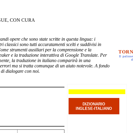
GUE, CON CURA
randi opere che sono state scritte in questa lingua: i
ri classici sono tutti accuratamenti scelti e suddivisi in
Come strumenti ausiliari per la comprensione e la
TORN
eaker e la traduzione interattiva di Google Translate. Per
Il palinse
mente, la traduzione in italiano comparirà in una
d
 errori ma si tratta comunque di un aiuto notevole. A fondo
 di dialogare con noi.
DIZIONARIO
INGLESE-ITALIANO