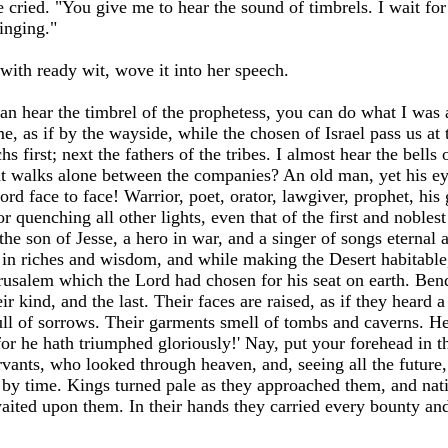
he cried. "You give me to hear the sound of timbrels. I wait 
inging."
 with ready wit, wove it into her speech.
an hear the timbrel of the prophetess, you can do what I was 
e, as if by the wayside, while the chosen of Israel pass us at 
 first; next the fathers of the tribes. I almost hear the bells
at walks alone between the companies? An old man, yet his eye
d face to face! Warrior, poet, orator, lawgiver, prophet, his g
r quenching all other lights, even that of the first and nobles
he son of Jesse, a hero in war, and a singer of songs eternal a
 in riches and wisdom, and while making the Desert habitable,
Jerusalem which the Lord had chosen for his seat on earth. Be
eir kind, and the last. Their faces are raised, as if they heard 
 full of sorrows. Their garments smell of tombs and caverns.
for he hath triumphed gloriously!' Nay, put your forehead in 
vants, who looked through heaven, and, seeing all the future
n by time. Kings turned pale as they approached them, and nat
aited upon them. In their hands they carried every bounty an