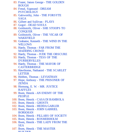
Frazer, James George - THE GOLDEN
BOUGH
Freud, Sigmund - DREAM
PSYCHOLOGY
Galsworthy, John - THE FORSYTE
SAGA
Gilbert and Sullivan - PLAYS
Gogol - DEAD SOULS
Goldsmith, Oliver - SHE STOOPS TO
CONQUER
Goldsmith, Oliver - THE VICAR OF
WAKEFIELD
Grahame, Kenneth - THE WIND IN THE
WILLOWS
Hardy, Thomas - FAR FROM THE
MADDING CROWD
Hardy, Thomas - JUDE THE OBSCURE
Hardy, Thomas - TESS OF THE
D'URBERVILLES
Hardy, Thomas - THE MAYOR OF
CASTERBRIDGE
Hawthorne, Nathaniel - THE SCARLET
LETTER
Hobbes, Thomas - LEVIATHAN
Hope, Anthony - THE PRISONER OF
ZENDA
Hornung, E. W. - MR. JUSTICE
RAFFLES
Ibsen, Henrik - AN ENEMY OF THE
PEOPLE
Ibsen, Henrik - CASA DI BAMBOLA
Ibsen, Henrik - GHOSTS
Ibsen, Henrik - HEDDA GABLER
Ibsen, Henrik - JOHN GABRIEL
BORKMAN
Ibsen, Henrik - PILLARS OF SOCIETY
Ibsen, Henrik - ROSMERHOLM
Ibsen, Henrik - THE LADY FROM THE
SEA
Ibsen, Henrik - THE MASTER
BUILDER