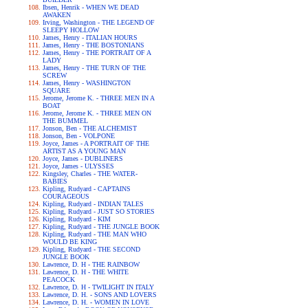
Ibsen, Henrik - WHEN WE DEAD
AWAKEN
Irving, Washington - THE LEGEND OF
SLEEPY HOLLOW
James, Henry - ITALIAN HOURS
James, Henry - THE BOSTONIANS
James, Henry - THE PORTRAIT OF A
LADY
James, Henry - THE TURN OF THE
SCREW
James, Henry - WASHINGTON
SQUARE
Jerome, Jerome K. - THREE MEN IN A
BOAT
Jerome, Jerome K. - THREE MEN ON
THE BUMMEL
Jonson, Ben - THE ALCHEMIST
Jonson, Ben - VOLPONE
Joyce, James - A PORTRAIT OF THE
ARTIST AS A YOUNG MAN
Joyce, James - DUBLINERS
Joyce, James - ULYSSES
Kingsley, Charles - THE WATER-
BABIES
Kipling, Rudyard - CAPTAINS
COURAGEOUS
Kipling, Rudyard - INDIAN TALES
Kipling, Rudyard - JUST SO STORIES
Kipling, Rudyard - KIM
Kipling, Rudyard - THE JUNGLE BOOK
Kipling, Rudyard - THE MAN WHO
WOULD BE KING
Kipling, Rudyard - THE SECOND
JUNGLE BOOK
Lawrence, D. H - THE RAINBOW
Lawrence, D. H - THE WHITE
PEACOCK
Lawrence, D. H - TWILIGHT IN ITALY
Lawrence, D. H. - SONS AND LOVERS
Lawrence, D. H. - WOMEN IN LOVE