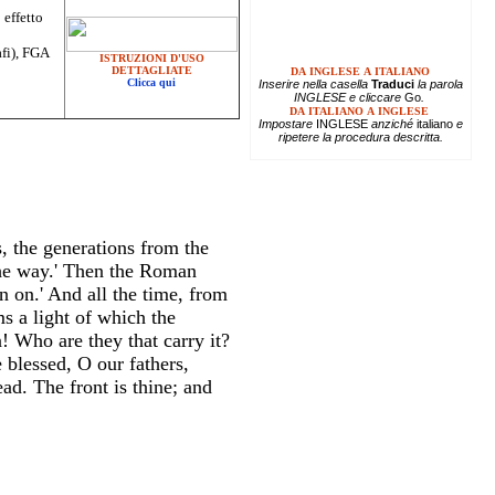
 effetto
afi), FGA
ISTRUZIONI D'USO
DETTAGLIATE
DA INGLESE A ITALIANO
Clicca qui
Inserire
nella casella
Traduci
la parola
INGLESE e cliccare
Go
.
DA ITALIANO A INGLESE
Impostare
INGLESE
anziché
italiano
e
ripetere la procedura descritta.
s, the generations from the
the way.' Then the Roman
n on.' And all the time, from
ms a light of which the
! Who are they that carry it?
 blessed, O our fathers,
ad. The front is thine; and