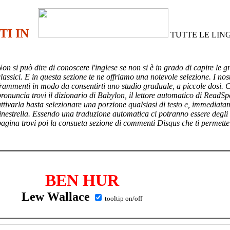
TI IN
TUTTE LE LIN
Non si può dire di conoscere l'inglese se non si è in grado di capire le g
lassici. E in questa sezione te ne offriamo una notevole selezione. I nost
frammenti in modo da consentirti uno studio graduale, a piccole dosi. 
pronuncia trovi il dizionario di Babylon, il lettore automatico di ReadSp
attivarla basta selezionare una porzione qualsiasi di testo e, immediata
finestrella. Essendo una traduzione automatica ci potranno essere degli
pagina trovi poi
la consueta sezione di commenti Disqus che ti permette
BEN HUR
Lew Wallace
tooltip on/off