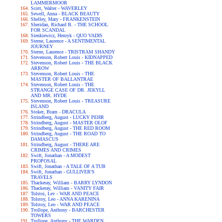
LAMMERMOOR
Scott, Walter - WAVERLEY
Sewell, Anna - BLACK BEAUTY
Shelley, Mary - FRANKENSTEIN
Sheridan, Richard B. - THE SCHOOL
FOR SCANDAL
Sienkiewicz, Henryk - QUO VADIS
Sterne, Laurence - A SENTIMENTAL
JOURNEY
Sterne, Laurence - TRISTRAM SHANDY
Stevenson, Robert Louis - KIDNAPPED
Stevenson, Robert Louis - THE BLACK
ARROW
Stevenson, Robert Louis - THE
MASTER OF BALLANTRAE
Stevenson, Robert Louis - THE
STRANGE CASE OF DR. JEKYLL
AND MR. HYDE
Stevenson, Robert Louis - TREASURE
ISLAND
Stoker, Bram - DRACULA
Strindberg, August - LUCKY PEHR
Strindberg, August - MASTER OLOF
Strindberg, August - THE RED ROOM
Strindberg, August - THE ROAD TO
DAMASCUS
Strindberg, August - THERE ARE
CRIMES AND CRIMES
Swift, Jonathan - A MODEST
PROPOSAL
Swift, Jonathan - A TALE OF A TUB
Swift, Jonathan - GULLIVER'S
TRAVELS
Thackeray, William - BARRY LYNDON
Thackeray, William - VANITY FAIR
Tolstoi, Lev - WAR AND PEACE
Tolstoy, Leo - ANNA KARENINA
Tolstoy, Leo - WAR AND PEACE
Trollope, Anthony - BARCHESTER
TOWERS
Trollope, Anthony - THE WARDEN