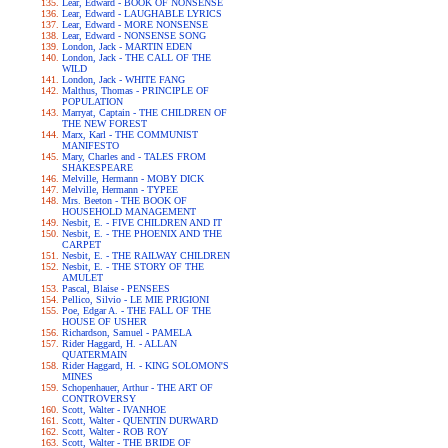
Lear, Edward - BOOK OF NONSENSE
Lear, Edward - LAUGHABLE LYRICS
Lear, Edward - MORE NONSENSE
Lear, Edward - NONSENSE SONG
London, Jack - MARTIN EDEN
London, Jack - THE CALL OF THE
WILD
London, Jack - WHITE FANG
Malthus, Thomas - PRINCIPLE OF
POPULATION
Marryat, Captain - THE CHILDREN OF
THE NEW FOREST
Marx, Karl - THE COMMUNIST
MANIFESTO
Mary, Charles and - TALES FROM
SHAKESPEARE
Melville, Hermann - MOBY DICK
Melville, Hermann - TYPEE
Mrs. Beeton - THE BOOK OF
HOUSEHOLD MANAGEMENT
Nesbit, E. - FIVE CHILDREN AND IT
Nesbit, E. - THE PHOENIX AND THE
CARPET
Nesbit, E. - THE RAILWAY CHILDREN
Nesbit, E. - THE STORY OF THE
AMULET
Pascal, Blaise - PENSEES
Pellico, Silvio - LE MIE PRIGIONI
Poe, Edgar A. - THE FALL OF THE
HOUSE OF USHER
Richardson, Samuel - PAMELA
Rider Haggard, H. - ALLAN
QUATERMAIN
Rider Haggard, H. - KING SOLOMON'S
MINES
Schopenhauer, Arthur - THE ART OF
CONTROVERSY
Scott, Walter - IVANHOE
Scott, Walter - QUENTIN DURWARD
Scott, Walter - ROB ROY
Scott, Walter - THE BRIDE OF