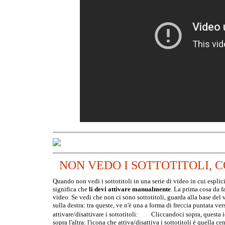
NON VEDO I SOTTOTITOLI, 
Quando non vedi i sottotitoli in una serie di video in cui espli
significa che
li devi attivare
manualmente
. La prima cosa da f
video. Se vedi che non ci sono sottotitoli, guarda alla base del 
sulla destra: tra queste, ve n'è una a forma di freccia puntata ve
attivare/disattivare i sottotitoli:
Cliccandoci sopra, questa ic
sopra l'altra: l'icona che attiva/
disattiva i sott
otitoli è quella ce