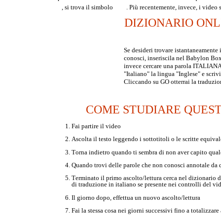
, si trova il simbolo
. Più recentemente, invece, i video
DIZIONARIO ONL
Se desideri trovare istantaneamente
conosci, inseriscila nel Babylon Box 
invece cercare una parola ITALIANA p
"Italiano" la lingua "Inglese" e scrivi
Cliccando su GO otterrai la traduzio
COME STUDIARE QUESTA
Fai partire il video
A
scolta il testo leggendo i sottotitoli o le scritte equival
T
orna indietro quando ti sembra di non aver capito qual
Q
uando trovi delle parole che non conosci annotale da 
T
erminato il primo ascolto/lettura cerca nel dizionario 
di traduzione in italiano se presente nei controlli del vi
I
l giorno dopo, effettua un nuovo ascolto/lettura
F
ai la stessa cosa nei giorni successivi fino a totalizzare