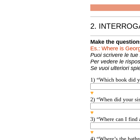
2. INTERROG
Make the 
1) “Whi
♥
2) “When did your sis
♥
3) “Where can I find 
♥
4) “Where’s the bath