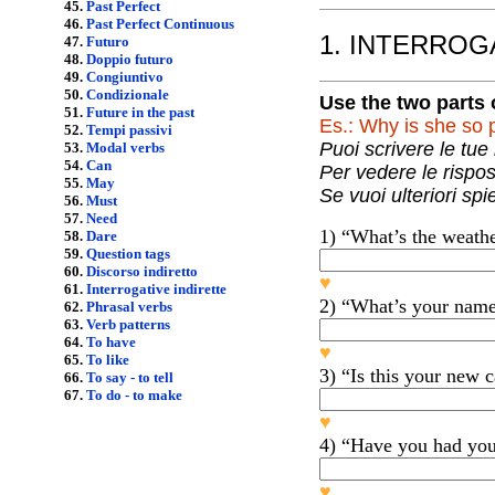
45.
Past Perfect
46.
Past Perfect Continuous
1. INTERROG
47.
Futuro
48.
Doppio futuro
49.
Congiuntivo
50.
Condizionale
Use the
51.
Future in the past
52.
Tempi passivi
53.
Modal verbs
54.
Can
55.
May
56.
Must
57.
Need
1) “What
58.
Dare
59.
Question tags
60.
Discorso indiretto
♥
61.
Interrogative indirette
2) “What’s your name
62.
Phrasal verbs
63.
Verb patterns
64.
To have
♥
65.
To like
3) “Is this your new 
66.
To say - to tell
67.
To do - to make
♥
4) “Have you had you
♥