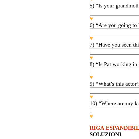
5) “Is your grandmoth
♥
6) “Are you going to
♥
7) “Have you seen thi
♥
8) “Is Pat working in
♥
9) “What’s this actor
♥
10) “Where are my k
♥
RIGA ESPANDIBIL
SOLUZIONI