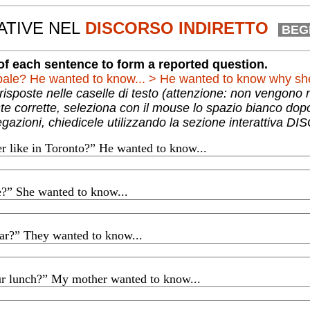
ATIVE
NEL
DISCORSO INDIRETTO
BEG
 two parts of each sentence to form a reported question.
Es.: Why is she so pale? He wanted to know... > He wanted to k
Puoi scrivere le tue risposte nelle caselle di 
Per vedere le risposte c
Se vuoi ulteriori spiegazioni, chiedicele utiliz
’s the weather like in Toronto?” He wanted to know...
He wanted to know what the weather WAS like in Toronto.
?” She wanted to know...
She wanted to know what my name WAS.
car?” They wanted to know...
They wanted to know if that WAS my new car.
r lunch?” My mother wanted to know...
My mother wanted to know if I HAD had my lunch.