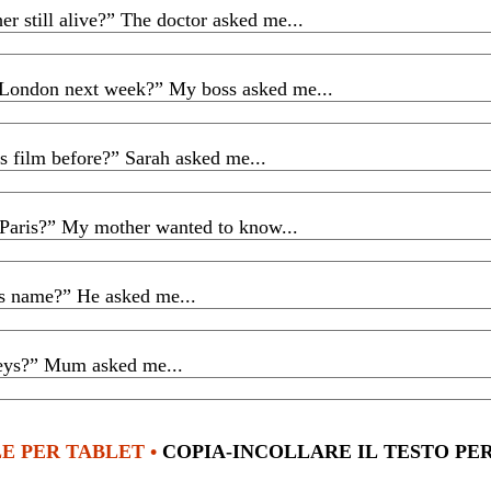
er still alive?” The doctor asked me...
The doctor asked me if my grandmother WAS still alive.
 London next week?” My boss asked me...
My boss asked me if I WAS going to London the following week.
s film before?” Sarah asked me...
Sarah asked me if I HAD seen that film before.
 Paris?” My mother wanted to know...
My mother wanted to know if Pat WAS working in Paris.
’s name?” He asked me...
He asked me what that actor’s name WAS.
eys?” Mum asked me...
Mum asked me where her keys WERE.
E PER TABLET •
COPIA-INCOLLARE IL TESTO PER VEDERE LE