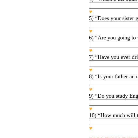
♥
5) “Does your sister 
♥
6) “Are you going to
♥
7) “Have you ever driv
♥
8) “Is your father an 
♥
9) “Do you study Engl
♥
10) “How much will t
♥
My husba