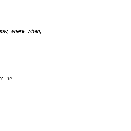
how, where, when,
omune.