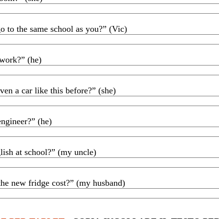
She wanted to know where the bathroom WAS.
go to the same school as you?” (Vic)
Vic wanted to know if my sister WENT to the same school as me.
 work?” (he)
He wanted to know if I WAS going to work.
en a car like this before?” (she)
She wanted to know if I HAD ever driven a car like that before.
engineer?” (he)
He wanted to know if my father WAS an engineer.
ish at school?” (my uncle)
My uncle wanted to know if I STUDIED English at school.
he new fridge cost?” (my husband)
nd wanted to know how m
uch the new fridge WOULD cost