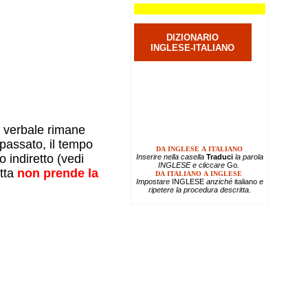
DIZIONARIO
INGLESE-ITALIANO
DA INGLESE A ITALIANO
Inserire
nella casella
Traduci
la parola
INGLESE e cliccare
Go
.
etta
non prende la
DA ITALIANO A INGLESE
Impostare
INGLESE
anziché
italiano
e
ripetere la procedura descritta.