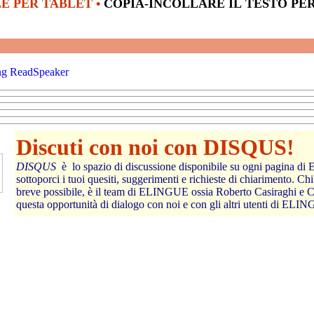
E PER TABLET •
COPIA-INCOLLARE IL TESTO PER VEDERE LE
Discuti con noi con DISQUS!
DISQUS
è lo spazio di discussione disponibile su ogni pagina di ELINGUE che ti consente di
sottoporci i tuoi quesiti, suggerimenti e richieste di chiarimento. Chi ti risponde, nel tempo più
breve possibile, è il team di ELINGUE ossia Roberto Casiraghi e Crystal Jones. Appro
questa opportunità di dialogo con noi e con gli altri uten