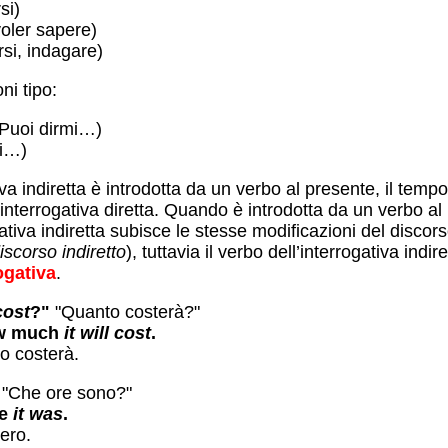
si)
voler sapere)
rsi, indagare)
ni tipo:
Puoi dirmi…)
i…)
iretta è introdotta da un verbo al presente, il tempo verbale rimane
iretta. Quando è introdotta da un verbo al passato, il tempo
dificazioni del discorso indiretto (vedi
iscorso indiretto
), tuttavia il verbo dell’interrogativa indir
interrogativa
.
 cost
?"
"Quanto costerà?"
ow much
it will cost
.
o costerà.
.
"Che ore sono?"
me
it was
.
ero.