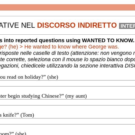
ATIVE
NEL
DISCORSO INDIRETTO
INTE
questions into reported questions using WANTED TO KNOW
Es.: Where is George? (he) > He wanted to know where George was.
Puoi scrivere le tue risposte nelle caselle di 
Per vedere le risposte c
Se vuoi ulteriori spiegazioni, chiedicele utiliz
ch book did you read on holiday?” (she)
She wanted to know which book I HAD READ on holiday.
ter begin studying Chinese?” (my aunt)
My aunt wanted to know when my sister HAD BEGUN studying Chinese.
a knife?” (Tom)
Tom wanted to know where he COULD FIND a knife.
room?” (she)