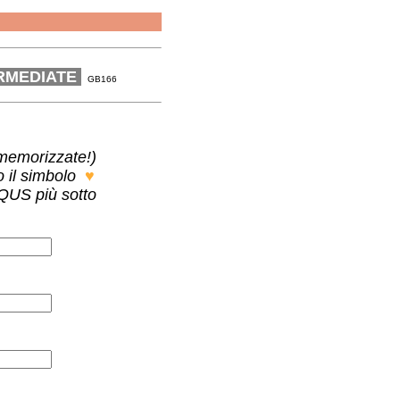
RMEDIATE
GB
166
.
testo (attenzione: non vengono memorizzate!)
orrette, seleziona con il mouse lo spazio bianco dopo il simbolo
♥
zando la sezione interattiva DISQUS più sotto