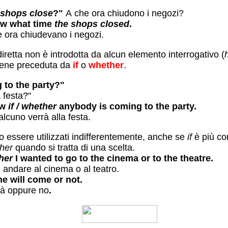
 shops close
?"
A che ora chiudono i negozi?
ow what time
the shops closed
.
 ora chiudevano i negozi.
Se l’interrogativa indiretta non è introdotta da alcun elemento interrogativo (
viene preceduta da
if
o
whether
.
 to the party?"
 festa?"
ow
if / whether
anybody is coming to the party.
lcuno verrà alla festa.
essere utilizzati indifferentemente, anche se
if
è più c
her
quando si tratta di una scelta.
her
I wanted to go to the cinema or to the theatre.
 andare al cinema o al teatro.
e will come or not.
à oppure no
.