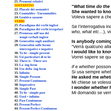
21.
Pronomi relativi
SOSTANTIVI
"What time
do the
22.
Plurale dei sostantivi
She wanted to kn
23.
Countables - Uncountables
Voleva sapere a che
24.
Genitivo sassone
VERBI
25.
Paradigma dei verbi inglesi
26.
Paradigma dei verbi irregolari
who, what etc…
), 
27.
Premessa sull'uso dei
tempi verbali inglesi
Is anybody coming
28
.
Generalità sugli ausiliari
29.
Generalità sulle forme
"Verrà qualcuno alla
interrogative e negative
I would like to kn
30.
To be - simple present
Vorrei sapere se qua
31.
Usi particolari di to be
32.
There is - There are
33.
La -i
ng form
If
e
whether
possono 
34.
Uso della -ing form
Si usa sempre
whet
35.
Infinito
He asked me
whet
36.
Simple Present
37.
Present Continuous
Mi chiese se volessi
38.
Imperativo
I wonder
whether
h
39.
Simple Past
Mi domando se verr
40.
To be - simple past
41.
Used + infinito
42.
Past Continuous
43.
Present Perfect
44.
Present Perfect Continuous