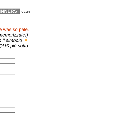
INNERS
GB165
now why she was so pale.
testo (attenzione: non vengono memorizzate!)
orrette, seleziona con il mouse lo spazio bianco dopo il simbolo
♥
zando la sezione interattiva DISQUS più sotto