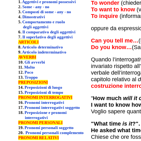
1.
Aggettivi e pronomi possessivi
To wonder
(chieder
2.
Some - any - no
To want to know
(
3.
Composti di some - any - no
To inquire
(informa
4.
Dimostrativi
5.
Comportamento e ruolo
degli aggettivi
oppure da espressio
6.
Il comparativo degli aggettivi
7.
Il superlativo degli aggettivi
Can you tell me…
(
ARTICOLI
Do you know…
(Sa
8.
Articolo determinativo
9.
Articolo indeterminativo
AVVERBI
Quando l’interrogativa ind
10.
Gli avverbi
invariato rispetto all’interrogativa d
11.
Molto
verbale dell’interrogativa indiretta subisce le stesse mo
12.
Poco
13.
Troppo
capitolo relativo al
d
PREPOSIZIONI
costruzione 
14.
Preposizioni di luogo
15.
Preposizioni di tempo
PRONOMI INTERROGATIVI
"
How much
will it
16.
Pronomi interrogativi
I want to know h
17.
Pronomi interrogativi soggetto
Voglio sapere quant
18.
Preposizione e pronomi
interrogativi
PRONOMI PERSONALI
"What time
is it
?"
19.
Pronomi personali soggetto
He asked what ti
20.
Pronomi personali complemento
Chiese che ore foss
PRONOMI RELATIVI