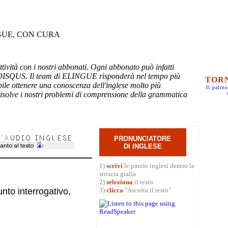
GUE, CON CURA
tività con i nostri abbonati. Ogni abbonato può infatti
ti DISQUS. Il team di ELINGUE risponderà nel tempo più
TORN
bile ottenere una conoscenza dell'inglese molto più
Il palins
risolve i nostri problemi di comprensione della grammatica
PRONUNCIATORE
DI INGLESE
1)
scrivi
le parole inglesi dentro la
striscia gialla
2)
seleziona
il testo
3)
clicca
"Ascolta il testo"