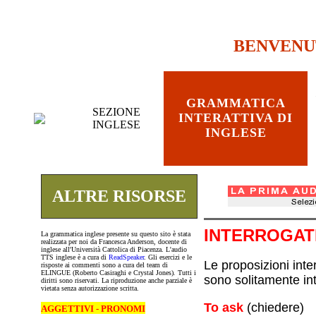
BENVENU
GRAMMATICA
SEZIONE
INTERATTIVA DI
INGLESE
INGLESE
ALTRE RISORSE
INTERROGAT
La grammatica inglese presente su questo sito è stata
realizzata per noi da Francesca Anderson, docente di
inglese all'Università Cattolica di Piacenza. L'audio
TTS inglese è a cura di
ReadSpeaker
. Gli esercizi e le
Le proposizioni interrogat
risposte ai commenti sono a cura del team di
ELINGUE (Roberto Casiraghi e Crystal Jones)
.
Tutti i
sono solitamente int
diritti sono riservati. La riproduzione anche parziale è
vietata senza autorizzazione scritta.
To ask
(chiedere)
AGGETTIVI - PRONOMI