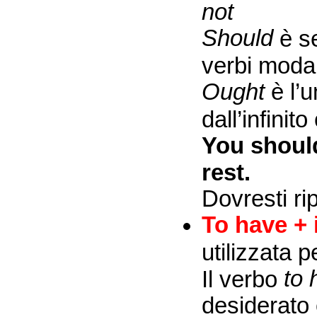
not
Should
è se
verbi modal
Ought
è l’
dall’infinit
You should
rest.
Dovresti ri
To have + 
utilizzata p
to
Il verbo
desiderato