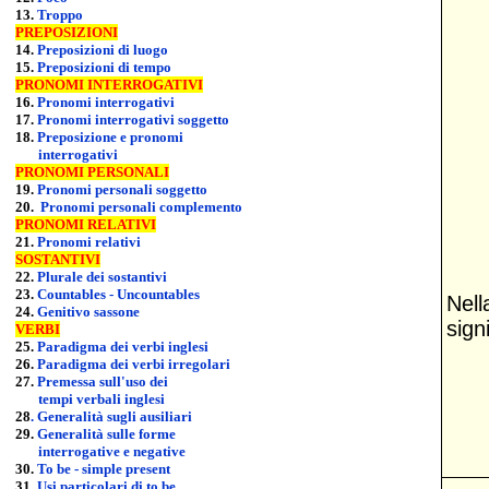
13.
Troppo
PREPOSIZIONI
14.
Preposizioni di luogo
15.
Preposizioni di tempo
PRONOMI INTERROGATIVI
16.
Pronomi interrogativi
17.
Pronomi interrogativi soggetto
18.
Preposizione e pronomi
interrogativi
PRONOMI PERSONALI
19.
Pronomi personali soggetto
20.
Pronomi personali complemento
PRONOMI RELATIVI
21.
Pronomi relativi
SOSTANTIVI
22.
Plurale dei sostantivi
23.
Countables - Uncountables
Nel
24.
Genitivo sassone
sign
VERBI
25.
Paradigma dei verbi inglesi
26.
Paradigma dei verbi irregolari
27.
Premessa sull'uso dei
tempi verbali inglesi
28
.
Generalità sugli ausiliari
29.
Generalità sulle forme
interrogative e negative
30.
To be - simple present
31.
Usi particolari di to be