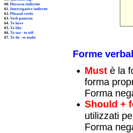
60.
Discorso indiretto
61.
Interrogative indirette
62.
Phrasal verbs
63.
Verb patterns
64.
To have
65.
To like
66.
To say - to tell
67.
To do - to make
Forme verbal
Must
è la f
forma prop
Forma nega
Should
+ 
utilizzati 
Forma nega