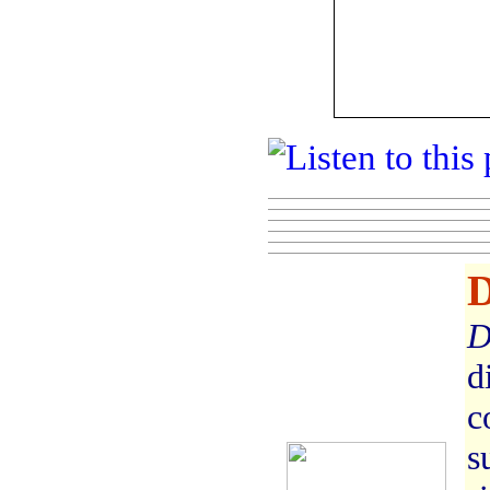
D
D
d
c
s