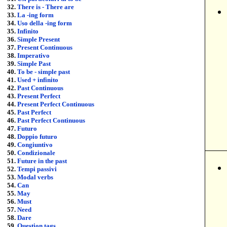
32.
There is - There are
33.
La -i
ng form
34.
Uso della -ing form
35.
Infinito
36.
Simple Present
37.
Present Continuous
38.
Imperativo
39.
Simple Past
40.
To be - simple past
41.
Used + infinito
42.
Past Continuous
43.
Present Perfect
44.
Present Perfect Continuous
45.
Past Perfect
46.
Past Perfect Continuous
47.
Futuro
48.
Doppio futuro
49.
Congiuntivo
50.
Condizionale
51.
Future in the past
52.
Tempi passivi
53.
Modal verbs
54.
Can
55.
May
56.
Must
57.
Need
58.
Dare
59.
Question tags