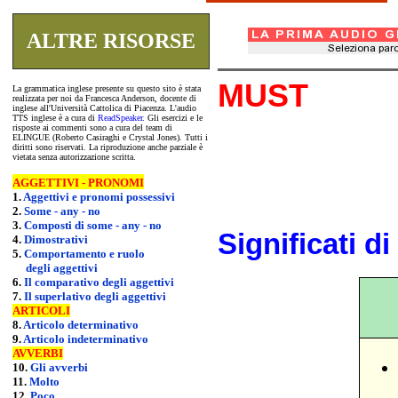
ALTRE RISORSE
MUST
La grammatica inglese presente su questo sito è stata
realizzata per noi da Francesca Anderson, docente di
inglese all'Università Cattolica di Piacenza. L'audio
TTS inglese è a cura di
ReadSpeaker
. Gli esercizi e le
risposte ai commenti sono a cura del team di
ELINGUE (Roberto Casiraghi e Crystal Jones)
.
Tutti i
diritti sono riservati. La riproduzione anche parziale è
vietata senza autorizzazione scritta.
AGGETTIVI - PRONOMI
1.
Aggettivi e pronomi possessivi
2.
Some - any - no
3.
Composti di some - any - no
Significati di
4.
Dimostrativi
5.
Comportamento e ruolo
degli aggettivi
6.
Il comparativo degli aggettivi
7.
Il superlativo degli aggettivi
ARTICOLI
8.
Articolo determinativo
9.
Articolo indeterminativo
AVVERBI
10.
Gli avverbi
11.
Molto
12.
Poco